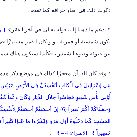
ذكرت ذلك في إطار خرافة كما تقدم .
* يدعم ما ذهبنا إليه قوله تعالى في آخر الفقرة:
{ وَل
تكون شمسية أو قمرية . ولو كان القمر مستمرًّا في 
بين ضوئه وضوء الشمس، فكأنما سيكون هناك شمس
* وقد كان القرآن معجزًا كذلك في موضع ذكر هذه ا
وَجَعَلْنَاكُمْ أَكْثَرَ نَفِيراً (6) إِنْ أَحْسَنتُمْ 
حَصِيراً } [ الإسراء: 4 – 8 ] .