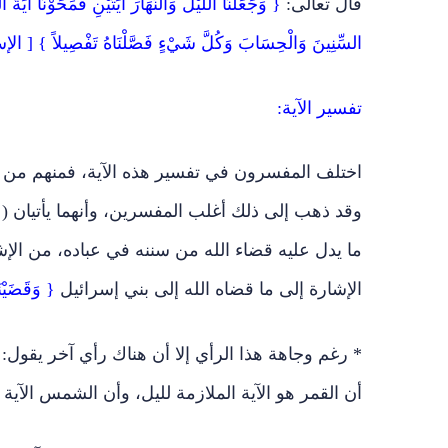
قال تعالى:
{ وَجَعَلْنَا اللَّيْلَ وَالنَّهَارَ آيَتَيْنِ فَمَحَوْنَا آيَةَ ال
السِّنِينَ وَالْحِسَابَ وَكُلَّ شَيْءٍ فَصَّلْنَاهُ تَفْصِيلاً } [ الإسرا
تفسير الآية:
اختلف المفسرون في تفسير هذه الآية، فمنهم من رأى
وقد ذهب إلى ذلك أغلب المفسرين، وأنهما يأتيان 
ما يدل عليه قضاء الله من سننه في عباده، من الإش
الإشارة إلى ما قضاه الله إلى بني إسرائيل
{ وَقَضَيْن
* رغم وجاهة هذا الرأي إلا أن هناك رأي آخر يقول: 
أن القمر هو الآية الملازمة لليل، وأن الشمس الآية ال