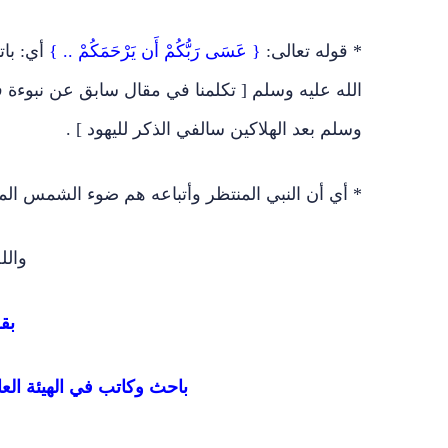
* قوله تعالى:
{ عَسَى رَبُّكُمْ أَن يَرْحَمَكُمْ .. }
أي: با
الله عليه وسلم [ تكلمنا في مقال سابق عن نبوءة
وسلم بعد الهلاكين سالفي الذكر لليهود ] .
* أي أن النبي المنتظر وأتباعه هم ضوء الشمس الم
والل
بق
باحث وكاتب في الهيئة العا