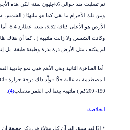
ثم تصلبت منذ حوالي 4.6بليون سن
ومن تلك الأجرام ما بقي كما هو ملتهبًا ( الشمس )،
وكانت الشمس ولا زالت ملتهبة ) . كما أن هناك ظاه
لم يتكثف مثل الأرض ذرة بذرة وطبقة طبقة، بل إنه
أما الظاهرة الثانية وهي الأهم فهي نمو جاذبية ال
المصطدمة به عالية جدًّا فولَّد ذلك درجة حرارة فا
150- 200كم ) ملتهبة بينما لب القمر متصلب
(4)
.
الخلاصة:
* إذًا لقد سبق القرآن كل هؤلاء في ذكر حقيقة أن ال