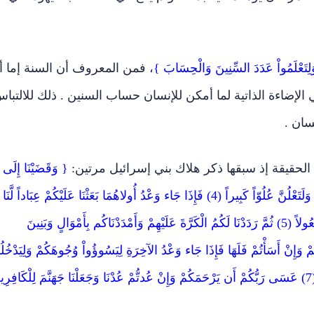
ِتَعْلَمُواْ عَدَدَ السِّنِينَ وَالْحِسَابَ }
، فمن المعروف أن السنة إما أ
الإضاءة الذاتية لما أمكن للإنسان حساب السنين . ذلك للالتبا
ان .
لحقيقة إذ سبقها ذكر هلاك بني إسرائيل مرتين:
{ وَقَضَيْنَا إِلَى
بَنِي إِسْرَائِيلَ فِي الْكِتَابِ لَتُفْسِدُنَّ فِي الأَرْضِ مَرَّتَيْنِ وَلَتَعْلُنَّ عُلُوّاً كَبِيراً (4) فَإِذَا جَاء وَعْدُ أُولاهُمَا بَعَثْنَا عَلَيْكُمْ عِبَاداً لَّنَا
أُوْلِي بَأْسٍ شَدِيدٍ فَجَاسُواْ خِلاَلَ الدِّيَارِ وَكَانَ وَعْداً مَّفْعُولاً (5) ثُمَّ رَدَدْنَا لَكُمُ الْكَرَّةَ عَلَيْهِمْ وَأَمْدَدْنَاكُم بِأَمْوَالٍ وَبَنِينَ
أَحْسَنتُمْ لِأَنفُسِكُمْ وَإِنْ أَسَأْتُمْ فَلَهَا فَإِذَا جَاء وَعْدُ الآخِرَةِ لِيَسُوؤُواْ وُجُوهَكُمْ وَلِيَدْخُلُ
الْمَسْجِدَ كَمَا دَخَلُوهُ أَوَّلَ مَرَّةٍ وَلِيُتَبِّرُواْ مَا عَلَوْاْ تَتْبِيراً (7) ‏عَسَى رَبُّكُمْ أَن يَرْحَمَكُمْ وَإِنْ عُدتُّمْ عُدْنَا وَجَعَلْنَا جَهَنَّمَ لِلْكَافِ