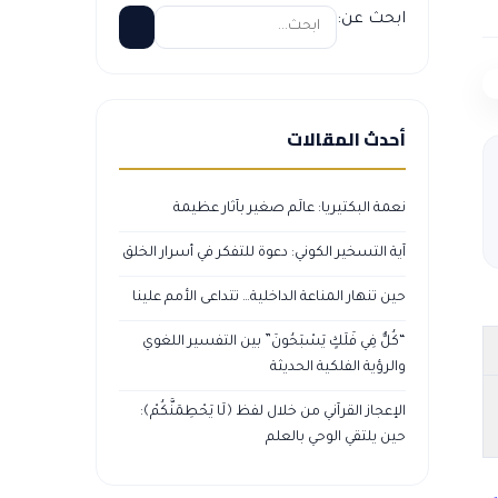
ابحث عن:
أحدث المقالات
نعمة البكتيريا: عالَم صغير بآثار عظيمة
آية التسخير الكوني: دعوة للتفكر في أسرار الخلق
حين تنهار المناعة الداخلية… تتداعى الأمم علينا
“كُلٌّ فِي فَلَكٍ يَسْبَحُونَ” بين التفسير اللغوي
والرؤية الفلكية الحديثة
الإعجاز القرآني من خلال لفظ ﴿لَا يَحْطِمَنَّكُمْ﴾:
حين يلتقي الوحي بالعلم