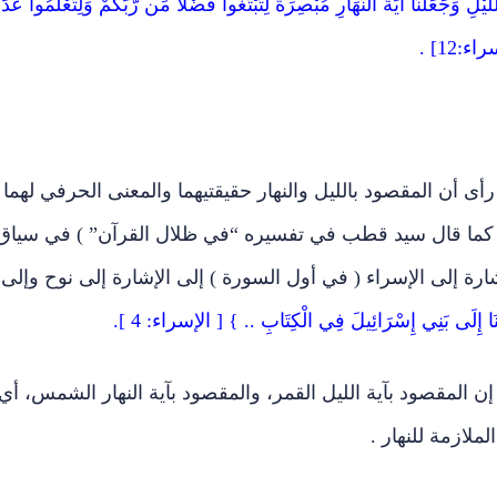
لَّيْلِ وَجَعَلْنَا آيَةَ النَّهَارِ مُبْصِرَةً لِتَبْتَغُواْ فَضْلاً مِّن رَّبِّكُمْ وَلِتَعْلَمُواْ عَدَد
ء:12] .
 أن المقصود بالليل والنهار حقيقتيهما والمعنى الحرفي لهما
( كما قال سيد قطب في تفسيره “في ظلال القرآن” ) في سياق
ارة إلى الإسراء ( في أول السورة ) إلى الإشارة إلى نوح وإلى
َا إِلَى بَنِي إِسْرَائِيلَ فِي الْكِتَابِ .. } [ الإسراء: 4 ].
إن المقصود بآية الليل القمر، والمقصود بآية النهار الشمس، أي
ملازمة للنهار .