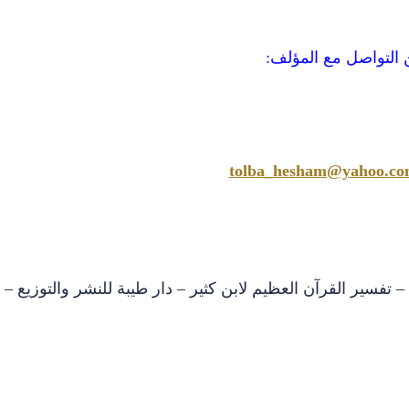
 التواصل مع المؤلف:
tolba_hesham@yahoo.c
 راجع تفسير الآية 13 من سورة الإسراء ( 5/50 ) – تفسير القرآن العظيم لابن كثير – دار طيبة للنشر والتوزيع –