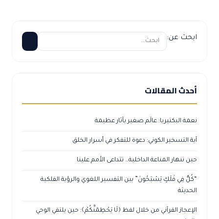
ابحث عن:
أحدث المقالات
نعمة البكتيريا: عالَم صغير بآثار عظيمة
آية التسخير الكوني: دعوة للتفكر في أسرار الخلق
حين تنهار المناعة الداخلية… تتداعى الأمم علينا
“كُلٌّ فِي فَلَكٍ يَسْبَحُونَ” بين التفسير اللغوي والرؤية الفلكية
الحديثة
الإعجاز القرآني من خلال لفظ ﴿لَا يَحْطِمَنَّكُمْ﴾: حين يلتقي الوحي