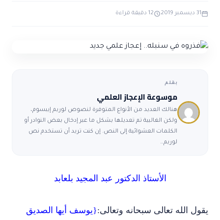
ضوابط و تأصيل الاعجاز
حول الاعجاز
الاعجاز التشريعي في القرآن
ديسمبر 2019
12 دقيقة قراءة
واصل معنا
قصص للعبرة
حول السنة
مسلمين جدد
حول القراّن
مقالات اسلامية
بقلم
موسوعة الإعجاز العلمي
هنالك العديد من الأنواع المتوفرة لنصوص لوريم إيبسوم،
ولكن الغالبية تم تعديلها بشكل ما عبر إدخال بعض النوادر أو
الكلمات العشوائية إلى النص. إن كنت تريد أن تستخدم نص
لوريم…
الأستاذ الدكتور عبد المجيد بلعابد
ل الله تعالى سبحانه وتعالى:
{يوسف أيها الصديق