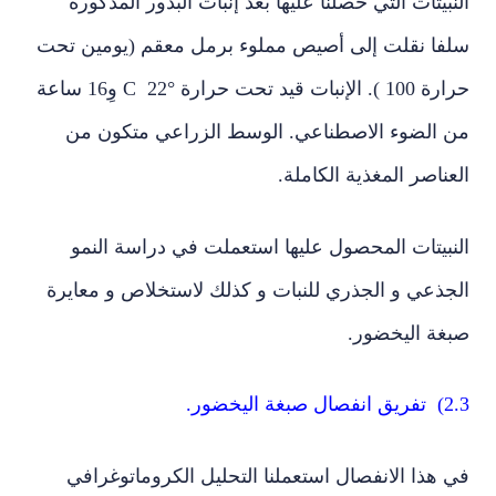
بيتات التي حصلنا عليها بعد إنبات البذور المذكورة
فا نقلت إلى أصيص مملوء برمل معقم (يومين تحت
حرارة 100 ). الإنبات قيد تحت حرارة °C 22 وِ16 ساعة
 الضوء الاصطناعي. الوسط الزراعي متكون من
ناصر المغذية الكاملة.
نبيتات المحصول عليها استعملت في دراسة النمو
جذعي و الجذري للنبات و كذلك لاستخلاص و معايرة
غة اليخضور.
 اليخضور.
هذا الانفصال استعملنا التحليل الكروماتوغرافي