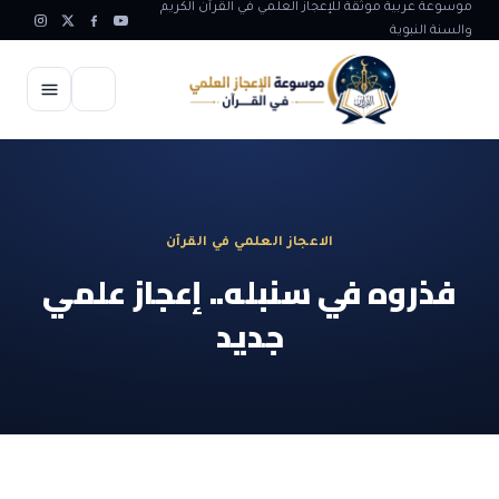
وعة عربية موثقة للإعجاز العلمي في القرآن الكريم
نة النبوية
لرئيسية
لإعجاز العلمي
الاعجاز العلمي في القرآن
الاعجاز العلمي في علوم الأرض
يات الله
ذروه في سنبله.. إعجاز علمي
الاعجاز الغيبي في القرآن
جديد
آيات الله في جسم الانسان
لمقالات
الاعجاز في علوم الفلك والفضاء
آيات الله في خلق الحيوان
ابداعات اسلامية
بهات وردود
الاعجاز العلمي في الكائنات الحية
آيات الله في خلق الكون
تأملات قرآنية
التطور والالحاد
لمرئيات
الاعجاز البياني و اللغوي في القرآن
آيات الله في خلق النباتات
روائع الهدى النبوي
حول الاسلام
لمؤلفون
الاعجاز العلمي علوم الطب و الحياة