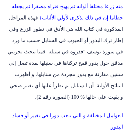
 زرعا مختلفا ألوانه ثم يهيج فتراه مصفرا ثم يجعله
اما إن في ذلك لذكرى لأولي الألباب}
فهذه المراحل
مذكورة في كتاب الله هي الأدق في تطور الزرع وفي
ار ترك البذور أو الحبوب في السنابل حسب ما ورد
 سورة يوسف “فذروه في سنبله قمنا ببحث تجريبي
قق حول بذور قمح تركناها في سنبلها لمدة تصل إلى
تين مقارنة مع بذور مجردة من سنابلها. و أظهرت
تائج الأولية أن السنابل لم يطرأ عليها أي تغيير صحي
يت على حالها % 100 (الصورة رقم 2).
وامل المختلفة و التي تلعب دورا في تغيير أو فساد
ذور.