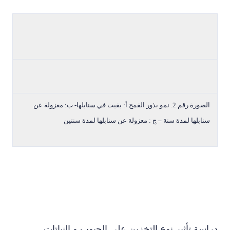
الصورة رقم 2. نمو بذور القمح أ: بقيت في سنابلها- ب: معزولة عن
نابلها لمدة سنة – ج : معزولة عن سنابلها لمدة سنتين
سة تأثير نوع التخزين على الحبوب و النباتات