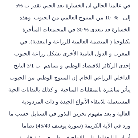
في عالمنا الحالي ان الخسارة بعد الجني تقدر ب %5
إلى % 10 من المنتوج العالمي من الحبوب. وهذه
الخسارة قد تتعدى % 30 في المجتمعات المتأخرة
لوجيا ( المنظمة العالمية للزراعة و التغذية). في
مغرب و الدول النامية الأخرى تشكل زراعة الحبوب
إحدى الركائز للاقتصاد الوطني و تساهم ب 3/1 الناتج
اخلي الزراعي الخام. إن المنتوج الوطني من الحبوب
ثر مباشرة بالمتقلبات المناخية و كذلك بالتقانات الحية
ستعملة للانتقاء الأنواع الجيدة و ذات المردودية
الية و يعد مفهوم تخزين البذور في السنابل حسب ما
ورد في الآية الكريمة (سورة يوسف 45/49) نظاما
سيا للحفاظ على الإنتاج في ظروف بيئية قاسية، و