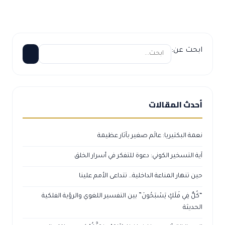
ابحث عن:
أحدث المقالات
نعمة البكتيريا: عالَم صغير بآثار عظيمة
آية التسخير الكوني: دعوة للتفكر في أسرار الخلق
حين تنهار المناعة الداخلية… تتداعى الأمم علينا
“كُلٌّ فِي فَلَكٍ يَسْبَحُونَ” بين التفسير اللغوي والرؤية الفلكية
الحديثة