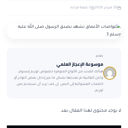
ضوابط و تأصيل الاعجاز
حول الاعجاز
الاعجاز التشريعي في القرآن
25 فبراير 2020
1 دقيقة قراءة
تواصل معنا
قصص للعبرة
حول السنة
مسلمين جدد
حول القراّن
مقالات اسلامية
بقلم
موسوعة الإعجاز العلمي
هنالك العديد من الأنواع المتوفرة لنصوص لوريم إيبسوم،
ولكن الغالبية تم تعديلها بشكل ما عبر إدخال بعض النوادر أو
الكلمات العشوائية إلى النص. إن كنت تريد أن تستخدم نص
لوريم…
لا يوجد محتوى لهذا المقال بعد.