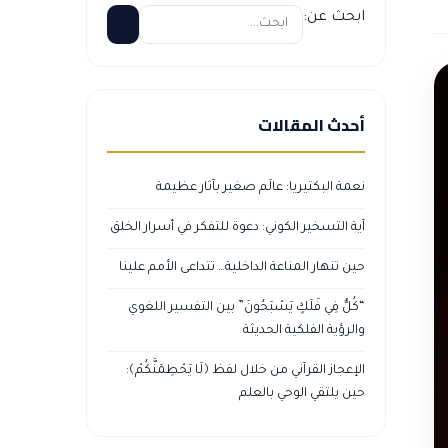
ابحث عن:
أحدث المقالات
نعمة البكتيريا: عالَم صغير بآثار عظيمة
آية التسخير الكوني: دعوة للتفكر في أسرار الخلق
حين تنهار المناعة الداخلية… تتداعى الأمم علينا
“كُلٌّ فِي فَلَكٍ يَسْبَحُونَ” بين التفسير اللغوي
والرؤية الفلكية الحديثة
الإعجاز القرآني من خلال لفظ ﴿لَا يَحْطِمَنَّكُمْ﴾:
حين يلتقي الوحي بالعلم