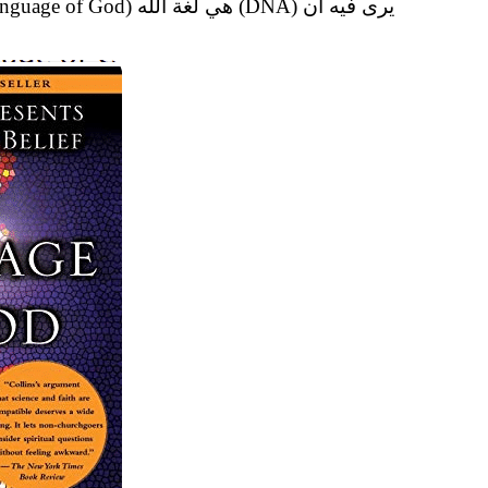
يرى فيه أن (DNA) هي لغة الله (The Language of God)..