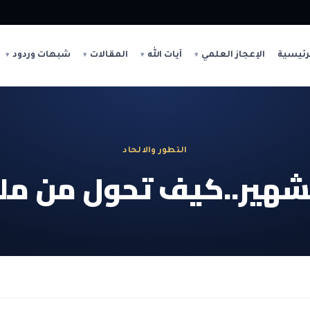
رئيسية
الإعجاز العلمي
آيات الله
المقالات
شبهات وردود
التطور والالحاد
الشهير..كيف تحول من مل