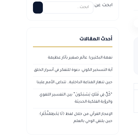
ابحث عن:
أحدث المقالات
نعمة البكتيريا: عالَم صغير بآثار عظيمة
آية التسخير الكوني: دعوة للتفكر في أسرار الخلق
حين تنهار المناعة الداخلية… تتداعى الأمم علينا
“كُلٌّ فِي فَلَكٍ يَسْبَحُونَ” بين التفسير اللغوي
والرؤية الفلكية الحديثة
الإعجاز القرآني من خلال لفظ ﴿لَا يَحْطِمَنَّكُمْ﴾:
حين يلتقي الوحي بالعلم