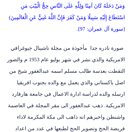
وَمَنْ دَخَلَهُ كَانَ آمِنًا وَلِلَّهِ عَلَى النَّاسِ حِجُّ الْبَيْتِ مَنِ
اسْتَطَاعَ إِلَيْهِ سَبِيلًا وَمَنْ كَفَرَ فَإِنَّ اللَّهَ غَنِيٌّ عَنِ الْعَالَمِينَ)
[سورة آل عمران: 97].
صورة نادره جدا مأخوذة من مجلة ناشينال جيوغرافي
الامريكية والذي نشر في شهر يوليو عام 1953 م والصور
التقطت بعدسة طالب مسلم اسمه عبدالغفور شيخ من
اصل باكستاني والذي يعمل مع والده بجنوب افريقيا
ارسله والده لدراسة ادارة الاعمال في جامعة هارفارد
الامريكية. ذهب عبدالغفور الى مقر المجلة في العاصمة
واشنطن واخبرهم انه ذاهب الى مكة المكرمة لاداء
فريضة الحج وتصوير الحج لطبعها في عدد من اعداد