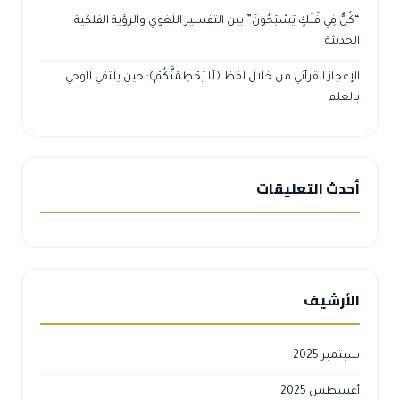
“كُلٌّ فِي فَلَكٍ يَسْبَحُونَ” بين التفسير اللغوي والرؤية الفلكية
الحديثة
الإعجاز القرآني من خلال لفظ ﴿لَا يَحْطِمَنَّكُمْ﴾: حين يلتقي الوحي
بالعلم
أحدث التعليقات
الأرشيف
سبتمبر 2025
أغسطس 2025