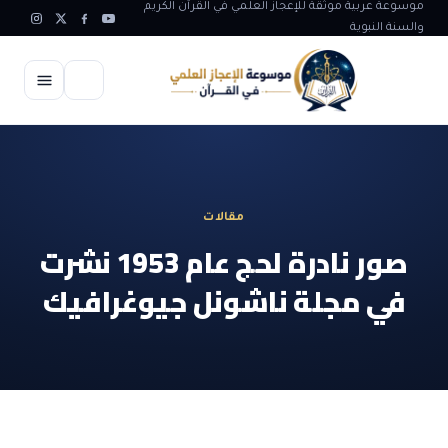
موسوعة عربية موثقة للإعجاز العلمي في القرآن الكريم
والسنة النبوية
الرئيسية
الإعجاز العلمي
مقالات
الاعجاز العلمي في علوم الأرض
آيات الله
صور نادرة لحج عام 1953 نشرت
الاعجاز الغيبي في القرآن
في مجلة ناشونل جيوغرافيك
آيات الله في جسم الانسان
المقالات
الاعجاز في علوم الفلك والفضاء
آيات الله في خلق الحيوان
ابداعات اسلامية
شبهات وردود
الاعجاز العلمي في الكائنات الحية
آيات الله في خلق الكون
تأملات قرآنية
التطور والالحاد
المرئيات
الاعجاز البياني و اللغوي في القرآن
آيات الله في خلق النباتات
روائع الهدى النبوي
حول الاسلام
المؤلفون
الاعجاز العلمي علوم الطب و الحياة