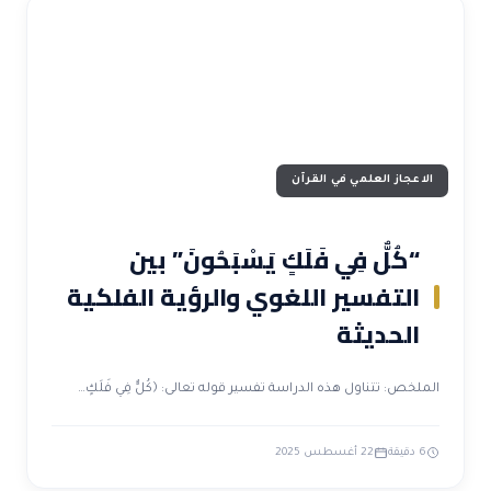
الاعجاز العلمي في القرآن
“كُلٌّ فِي فَلَكٍ يَسْبَحُونَ” بين
التفسير اللغوي والرؤية الفلكية
الحديثة
الملخص: تتناول هذه الدراسة تفسير قوله تعالى: ﴿كُلٌّ فِي فَلَكٍ…
6 دقيقة
22 أغسطس 2025