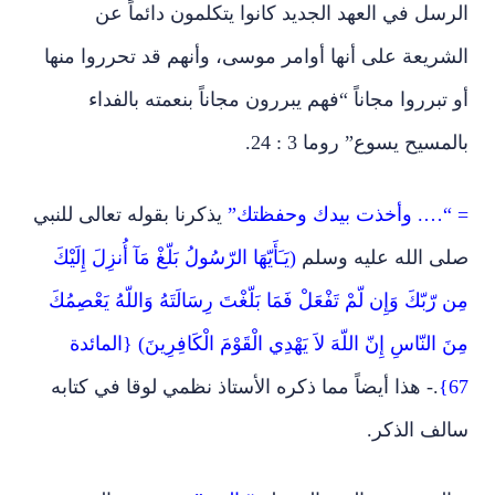
الرسل في العهد الجديد كانوا يتكلمون دائماً عن
الشريعة على أنها أوامر موسى، وأنهم قد تحرروا منها
أو تبرروا مجاناً “فهم يبررون مجاناً بنعمته بالفداء
بالمسيح يسوع” روما 3 : 24.
= “…. وأخذت بيدك وحفظتك”
يذكرنا بقوله تعالى للنبي
صلى الله عليه وسلم
(يَـَأَيّهَا الرّسُولُ بَلّغْ مَآ أُنزِلَ إِلَيْكَ
مِن رّبّكَ وَإِن لّمْ تَفْعَلْ فَمَا بَلّغْتَ رِسَالَتَهُ وَاللّهُ يَعْصِمُكَ
مِنَ النّاسِ إِنّ اللّهَ لاَ يَهْدِي الْقَوْمَ الْكَافِرِينَ) {المائدة
67}
.- هذا أيضاً مما ذكره الأستاذ نظمي لوقا في كتابه
سالف الذكر.