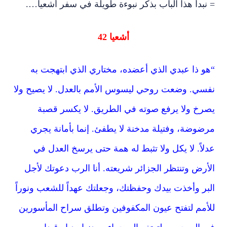
= نبدأ هذا الباب بذكر نبوءة طويلة في سفر أشعيا….
أشعيا 42
“هو ذا عبدي الذي أعضده، مختاري الذي ابتهجت به
نفسي. وضعت روحي ليسوس الأمم بالعدل. لا يصيح ولا
يصرخ ولا يرفع صوته في الطريق. لا يكسر قصبة
مرضوضة، وفتيلة مدخنة لا يطفئ. إنما بأمانة يجري
عدلاً. لا يكل ولا تثبط له همة حتى يرسخ العدل في
الأرض وتنتظر الجزائر شريعته. أنا الرب دعوتك لأجل
البر وأخذت بيدك وحفظتك، وجعلتك عهداً للشعب ونوراً
للأمم لتفتح عيون المكفوفين وتطلق سراح المأسورين