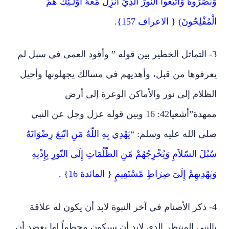
وَنَصَرُوهُ وَاتّبَعُواْ النّورَ الّذِيَ أُنزِلَ مَعَهُ أُوْلَـَئِكَ هُمُ
الْمُفْلِحُونَ) { الاعراف 157}.
3- التماثل الخطير بين قوله ” وأقود العمى في سبل لم
يعرفوها من قبل، وأهديهم في مسالك يجهلونها وأحيل
الظلام إلى نور والأماكن الوعرة إلى أرض
ممهدة”أشعيا42: 16 وبين قوله عزل وجل عن النبي
صلى الله عليه وسلم:
“يَهْدِي بِهِ اللّهُ مَنِ اتّبَعَ رِضْوَانَهُ
سُبُلَ السّلاَمِ وَيُخْرِجُهُمْ مّنِ الظّلُمَاتِ إِلَى النّورِ بِإِذْنِهِ
وَيَهْدِيهِمْ إِلَىَ صِرَاطٍ مّسْتَقِيمٍ { المائدة 16} .
4- ذكر الأصنام في آخر النبوة لابد أن يكون له علاقة
بالنبي المنتظر الذي لابد أن سيكون محطماً لها يعضد أن