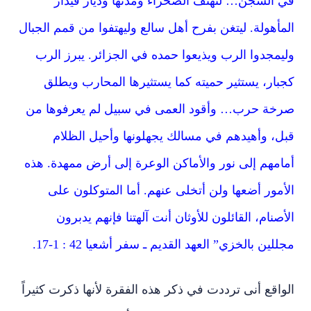
في السجن… لتهتف الصحراء ومدنها وديار قيدار
المأهولة. ليتغن بفرح أهل سالع وليهتفوا من قمم الجبال
وليمجدوا الرب ويذيعوا حمده في الجزائر. يبرز الرب
كجبار، يستثير حميته كما يستثيرها المحارب ويطلق
صرخة حرب… وأقود العمى في سبيل لم يعرفوها من
قبل، وأهيدهم في مسالك يجهلونها وأحيل الظلام
أمامهم إلى نور والأماكن الوعرة إلى أرض ممهدة. هذه
الأمور أضعها ولن أتخلى عنهم. أما المتوكلون على
الأصنام، القائلون للأوثان أنت آلهتنا فإنهم يدبرون
مجللين بالخزي” العهد القديم ـ سفر أشعيا 42 : 1-17.
الواقع أنى ترددت في ذكر هذه الفقرة لأنها ذكرت كثيراً