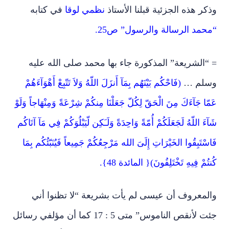
وذكر هذه الجزئية قبلنا الأستاذ
نظمي لوقا
في كتابه
“محمد الرسالة والرسول” ص25.
= “الشريعة” المذكورة جاء بها محمد صلى الله عليه
وسلم …
(فَاحْكُم بَيْنَهُم بِمَآ أَنزَلَ اللّهُ وَلاَ تَتّبِعْ أَهْوَآءَهُمْ
عَمّا جَآءَكَ مِنَ الْحَقّ لِكُلّ جَعَلْنَا مِنكُمْ شِرْعَةً وَمِنْهَاجاً وَلَوْ
شَآءَ اللّهُ لَجَعَلَكُمْ أُمّةً وَاحِدَةً وَلَـَكِن لّيَبْلُوَكُمْ فِي مَآ آتَاكُم
فَاسْتَبِقُوا الخَيْرَاتِ إِلَىَ الله مَرْجِعُكُمْ جَمِيعاً فَيُنَبّئُكُم بِمَا
كُنتُمْ فِيهِ تَخْتَلِفُونَ){ المائدة 48}.
والمعروف أن عيسى لم يأت بشريعة “لا تظنوا أني
جئت لأنقص الناموس” متى 5 : 17 كما أن مؤلفي رسائل