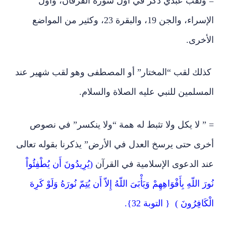
= ولقب عبدي ذكر في أول سورة الفرقان، وأول
الإسراء، والجن 19، والبقرة 23، وكثير من المواضع
الأخرى.
كذلك لقب “المختار” أو المصطفى وهو لقب شهير عند
المسلمين للنبي عليه الصلاة والسلام.
= ” لا يكل ولا تثبط له همة “ولا ينكسر” في نصوص
أخرى حتى يرسخ العدل في الأرض” يذكرنا بقوله تعالى
عند الدعوى الإسلامية في القرآن
(يُرِيدُونَ أَن يُطْفِئُواْ
نُورَ اللّهِ بِأَفْوَاهِهِمْ وَيَأْبَىَ اللّهُ إِلاّ أَن يُتِمّ نُورَهُ وَلَوْ كَرِهَ
الْكَافِرُونَ ) { التوبة 32}.