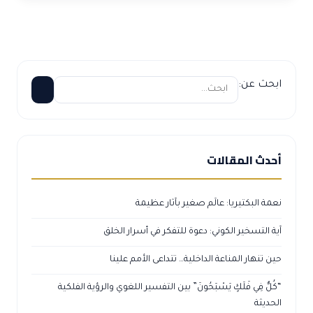
ابحث عن:
أحدث المقالات
نعمة البكتيريا: عالَم صغير بآثار عظيمة
آية التسخير الكوني: دعوة للتفكر في أسرار الخلق
حين تنهار المناعة الداخلية… تتداعى الأمم علينا
“كُلٌّ فِي فَلَكٍ يَسْبَحُونَ” بين التفسير اللغوي والرؤية الفلكية
الحديثة