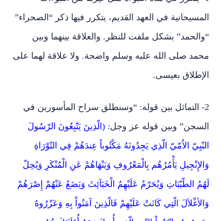
المسيحانية في العهد القديم، يتكرر فيها ذكر “الصحراء”
“والحمد” بشكل ملفت للنظر. والعلاقة بينهما وبين
محمد صلى الله عليه وسلم واضحة. ولا علاقة لهما على
الإطلاق بعيسى.
2- التماثل بين قوله: “وسنطلق سراح المأسورين في
السجن” وبين قوله عز وجل:
(الّذِينَ يَتّبِعُونَ الرّسُولَ
النّبِيّ الاُمّيّ الّذِي يَجِدُونَهُ مَكْتُوباً عِندَهُمْ فِي التّوْرَاةِ
وَالإِنْجِيلِ يَأْمُرُهُم بِالْمَعْرُوفِ وَيَنْهَاهُمْ عَنِ الْمُنْكَرِ وَيُحِلّ
لَهُمُ الطّيّبَاتِ وَيُحَرّمُ عَلَيْهِمُ الْخَبَآئِثَ وَيَضَعُ عَنْهُمْ إِصْرَهُمْ
وَالأغْلاَلَ الّتِي كَانَتْ عَلَيْهِمْ فَالّذِينَ آمَنُواْ بِهِ وَعَزّرُوهُ