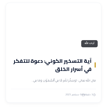
آيات الله
آية التسخير الكوني: دعوة للتفكر
في أسرار الخلق
قال الله تعالى: ﴿وَسَخَّرَ لَكُم مَّا فِي ٱلسَّمَـٰوَٰتِ وَمَا فِي…
3 دقيقة
9 سبتمبر 2025