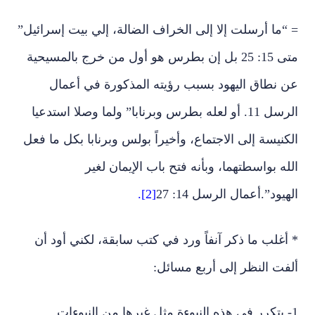
= “ما أرسلت إلا إلى الخراف الضالة، إلي بيت إسرائيل”
متى 15: 25 بل إن بطرس هو أول من خرج بالمسيحية
عن نطاق اليهود بسبب رؤيته المذكورة في أعمال
الرسل 11. أو لعله بطرس وبرنابا” ولما وصلا استدعيا
الكنيسة إلى الاجتماع، وأخيراً بولس وبرنابا بكل ما فعل
الله بواسطتهما، وبأنه فتح باب الإيمان لغير
الهيود”.أعمال الرسل 14: 27
[2].
* أغلب ما ذكر آنفاً ورد في كتب سابقة، لكني أود أن
ألفت النظر إلى أربع مسائل:
1- يتكرر في هذه النبوءة مثل غيرها من النبوءات