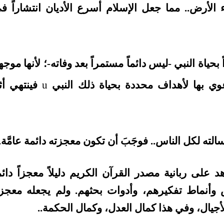
لأرض.. مما جعل الإسلام أسرع الأديان انتشاراً ف
بحياة النبي -ليس دائماً مستمراً بعد وفاته-؛ لأنها موجه
وي بها لأهداف محددة بحياة ذلك النبي
u
فينتهي أث
رسالته لكل الناس.. فوجَبَ أن تكون معجزته دائمة عامَّة.
 على ربانية مصدر القرآن الكريم دليلاً معجزاً دائما
س وأنماط تفكيرهم، وأدوات بحثهم. ولم يجعله معجز
جيال، وفي هذا كمال العدل، وكمال الحكمة..