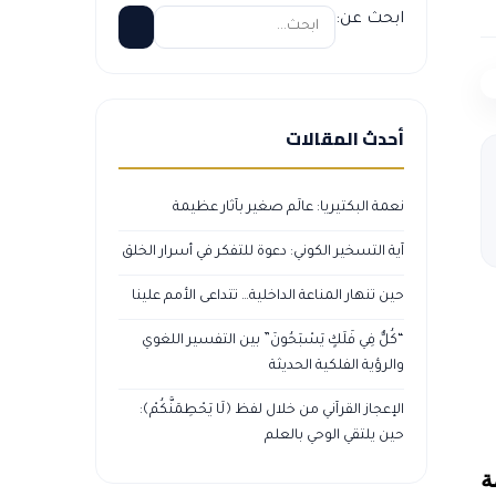
ابحث عن:
أحدث المقالات
نعمة البكتيريا: عالَم صغير بآثار عظيمة
آية التسخير الكوني: دعوة للتفكر في أسرار الخلق
حين تنهار المناعة الداخلية… تتداعى الأمم علينا
“كُلٌّ فِي فَلَكٍ يَسْبَحُونَ” بين التفسير اللغوي
والرؤية الفلكية الحديثة
الإعجاز القرآني من خلال لفظ ﴿لَا يَحْطِمَنَّكُمْ﴾:
حين يلتقي الوحي بالعلم
ة