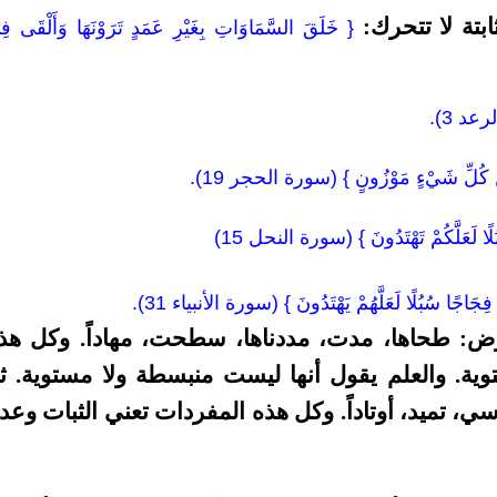
بتة لا تتحرك:
{ خَلَقَ السَّمَاوَاتِ بِغَيْرِ عَمَدٍ تَرَوْنَهَا وَأَلْقَى ف
رعد 3).
هَا مِنْ كُلِّ شَيْءٍ مَوْزُونٍ } (سورة الحجر 19).
ُلًا لَعَلَّكُمْ تَهْتَدُونَ } (سورة النحل 15)
‏
فِجَاجًا سُبُلًا لَعَلَّهُمْ يَهْتَدُونَ } (سورة الأنبياء 31).
‏
أرض: طحاها، مدت، مددناها، سطحت، مهاداً. وكل هذ
ة. والعلم يقول أنها ليست منبسطة ولا مستوية. ث
ي، تميد، أوتاداً. وكل هذه المفردات تعني الثبات وعد