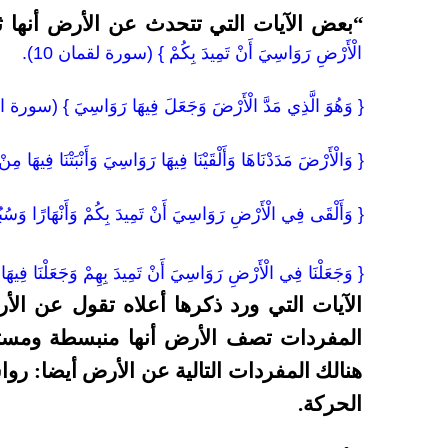
“بعض الآيات التي تتحدث عن الأرض أنها ثا
الْأَرْضِ رَوَاسِيَ أَنْ تَمِيدَ بِكُمْ } (سورة لقمان 10).
{ وَهُوَ الَّذِي مَدَّ الْأَرْضَ وَجَعَلَ فِيهَا رَوَاسِيَ } (سورة ال
{ وَالْأَرْضَ مَدَدْنَاهَا وَأَلْقَيْنَا فِيهَا رَوَاسِيَ وَأَنْبَتْنَا فِي
{ وَأَلْقَى فِي الْأَرْضِ رَوَاسِيَ أَنْ تَمِيدَ بِكُمْ وَأَنْهَارًا وَسُب
{ وَجَعَلْنَا فِي الْأَرْضِ رَوَاسِيَ أَنْ تَمِيدَ بِهِمْ وَجَعَلْنَا فِيهَا 
الآيات التي ورد ذكرها أعلاه تقول عن ال
المفردات تصف الأرض أنها منبسطة ومستوي
هنالك المفردات التالية
عن الأرض أيضا: رواس
الحركة.