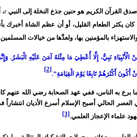
صدق القرآن الكريم هو حنين جذع النخلة إلى النبي
r
، أ
 كان يكثر الطعام القليل، أو أن عظم الشاة أخبرك بأن
الاستهزاء بالمؤمنين بها، ولعدَّها من خيالات المسلمين.
 الْأَنْبِيَاءِ نَبِيٌّ، إِلَّا أُعْطِيَ مَا مِثْلهُ آمَنَ عَلَيْهِ الْبَشَرُ. وَإِنَّم
[2]
ْ أَكُونَ أَكْثَرَهُمْ تَابِعًا يَوْمَ الْقِيَامَةِ”.
 برع به الناس، ففي عهد الصحابة رضي الله عنهم كا
ي العصر الحالي أصبح الإسلام أسرع الأديان انتشاراً ف
[3]
ود علماء الإعجاز العلمي.