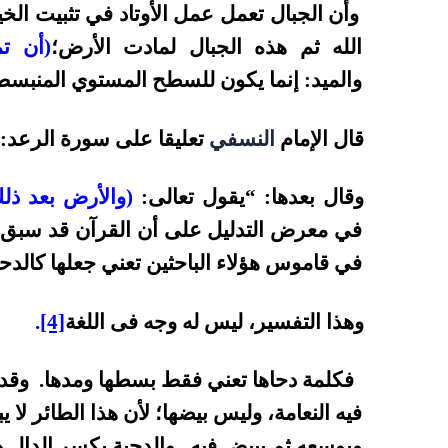
وأن الجبال تعمل عمل الأوتاد في تثبيت الخي
الله ثم هذه الجبال لمادت الأرض؛
(أن ت
والميد:
إنما يكون للسطح المستوي المنبسط
قال الإمام
النسفي
تعليقا على سورة الرعد: 
وقال بعدها: “يقول تعالى:
(والأرض بعد ذلك
في معرض التدليل على أن القرآن قد سبق ز
في قاموس هؤلاء الباحثين تعني جعلها كالدحي
وهذا التفسير، ليس له وجه فى اللغة
[4]
.
فكلمة دحاها تعني فقط بسطها ومدها. وقد أ
فيه النعامة، وليس بيضها؛ لأن هذا الطائر لا ي
ويوسعه ثم يبيض فيه
.
والدحية بكسر الدال هو