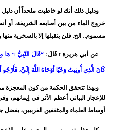
ودليل ذلك أنك لو خاطبت ملحداً أن دليل 
خروج الماء من بين أصابعه الشريفة، أو أنه
مسموم.. الخ. فلن يتقبلها إلا بالسخرية منها و
عن أبي هريرة
t
قَالَ:
“قَالَ النَّبِيُّ
r
:
مَا مِنْ
كَانَ الَّذِي أُوتِيتُ وَحْيًا أَوْحَاهُ اللَّهُ إِلَيَّ، فَأَرْجُو أَن
وبهذا تتحقق الحكمة من كون المعجزة مما
للإعجاز البياني أعظم الأثر في إيمانهم، وف
أوساط العلماء والمثقفين الغربيين، بفضل جه