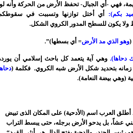
مة، فهي -أي الجبال- تحفظ الأرض من الحركة وأنه لول
ميد بكم):
أي أختل توازنها وتسببت في سقوطكم
 ولا يكون للسطح المدور الكروي الشكل.
(
وهو الذي مد الأرض
= أي بسطها)”.
 دحاها).
وهي آية يتعمد كل باحث إسلامي أن يورده
مانه بتحديد شكل الأرض شبه الكروي. فكلمة (
دحاها
ة (وهي بيضة النعامة).
طلق العرب اسم (الأدحية) على المكان الذى تبيض
بني عشاً، بل
يدحو الأرض برجله، حتى يبسط التراب
 رئيس الجند، والدحية بفتح الدال هى أنثى القرد
“.