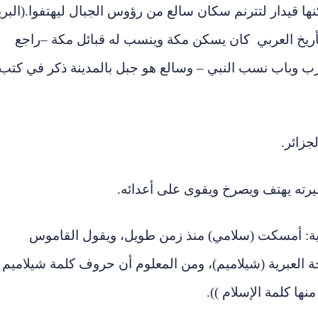
تي سكنها قيدار لتترنم سكان سالع من رؤوس الجبال ليهتفوا.(البري
ريخ العربي
كان يسكن مكة وينسب له قبائل مكة –راجع
عرب وباب نسب النبي – وسالع هو جبل بالمدينة ذكر في كتب
جليزية: أمسكت (سلامي) منذ زمن طويل، ويقول القاموس
ة العبرية (شيلاميم)، ومن المعلوم أن حروف كلمة شيلاميم
ها كلمة الإسلام )).