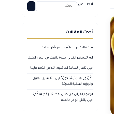
ابحث عن:
أحدث المقالات
نعمة البكتيريا: عالَم صغير بآثار عظيمة
آية التسخير الكوني: دعوة للتفكر في أسرار الخلق
حين تنهار المناعة الداخلية… تتداعى الأمم علينا
“كُلٌّ فِي فَلَكٍ يَسْبَحُونَ” بين التفسير اللغوي
والرؤية الفلكية الحديثة
الإعجاز القرآني من خلال لفظ ﴿لَا يَحْطِمَنَّكُمْ﴾:
حين يلتقي الوحي بالعلم