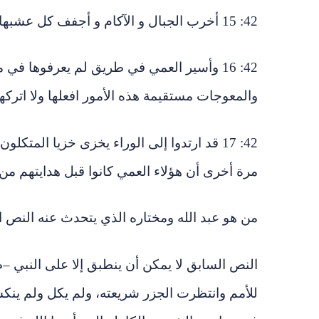
42: 15 أخرب الجبال و الآكام و أجفف كل عشبها واجعل الأنهار يبسا وأنشف الآجام.
42: 16 وأسير العمي في طريق لم يعرفوها ف
والمعوجات مستقيمة هذه الأمور افعلها ولا اتركه
42: 17 قد ارتدوا إلى الوراء يخزى خزيا المتك
مرة أخرى أن هؤلاء العمي كانوا قبل هدايتهم من 
من هو عبد الله ومختاره الذي يتحدث عنه النص ا
النص السابق لا يمكن أن ينطبق إلا على النبي –ص
للأمم وانتظرت الجزر شريعته، ولم يكل ولم ين