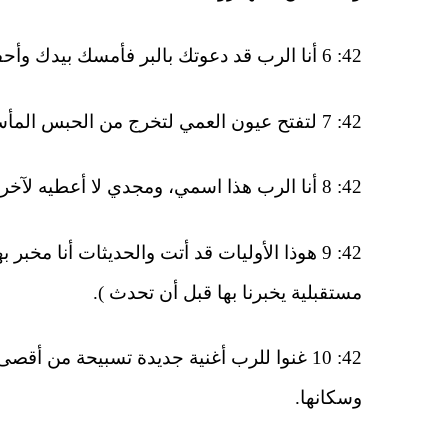
42: 6 أنا الرب قد دعوتك بالبر فأمسك بيدك وأحفظك وأجعلك عهدا للشعب ونورا للأمم.
42: 7 لتفتح عيون العمي لتخرج من الحبس المأسورين من بيت السجن الجالسين في الظلمة.
42: 8 أنا الرب هذا اسمي، ومجدي لا أعطيه لآخر، ولا تسبيحي للمنحوتات ( المنحوتات هي الأصنام المنحوتة ).
42: 9 هوذا الأوليات قد أتت والحديثات أنا مخبر
مستقبلية يخبرنا بها قبل أن تحدث ).
42: 10 غنوا للرب أغنية جديدة تسبيحة من أ
وسكانها.