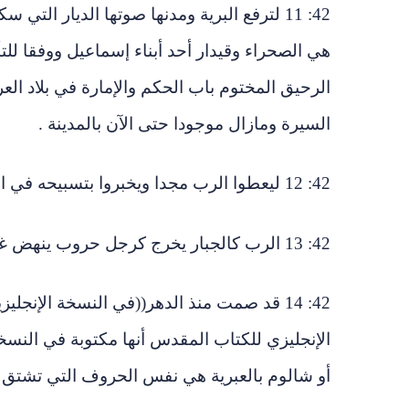
42: 11 لترفع البرية ومدنها صوتها الديار ال
هي الصحراء وقيدار أحد أبناء إسماعيل ووفقا للتأ
الرحيق المختوم باب الحكم والإمارة في بلاد ال
السيرة ومازال موجودا حتى الآن بالمدينة .
42: 12 ليعطوا الرب مجدا ويخبروا بتسبيحه في الجزائر.
42: 13 الرب كالجبار يخرج كرجل حروب ينهض غيرته يهتف ويصرخ ويقوى على أعدائه.
42: 14 قد صمت منذ الدهر((في النسخة الإن
الإنجليزي للكتاب المقدس أنها مكتوبة في النسخ
أو شالوم بالعبرية هي نفس الحروف التي تشتق من