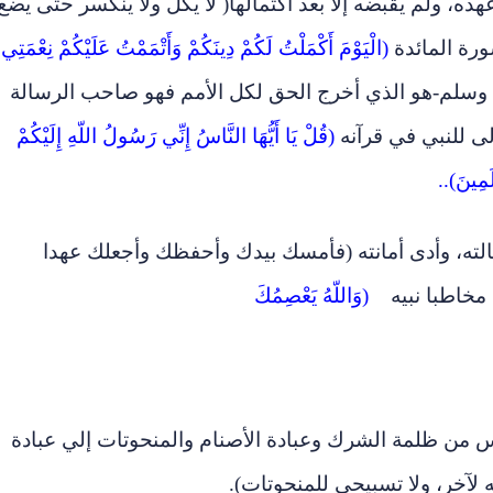
ده، ولم يقبضه إلا بعد اكتمالها( لا يكل ولا ينكسر حتى يضع
ورة المائدة
(
الْيَوْمَ أَكْمَلْتُ لَكُمْ دِينَكُمْ وَأَتْمَمْتُ عَلَيْكُمْ نِعْمَتِي
ه وسلم-هو الذي أخرج الحق لكل الأمم فهو صاحب الرسالة
لى للنبي في قرآنه
(
قُلْ يَا أَيُّهَا النَّاسُ إِنِّي رَسُولُ اللّهِ إِلَيْكُمْ
لَمِينَ
)..
لته، وأدى أمانته (فأمسك بيدك وأحفظك وأجعلك عهدا
ه مخاطبا نبيه
(
وَاللّهُ يَعْصِمُكَ
اس من ظلمة الشرك وعبادة الأصنام والمنحوتات إلي عبادة
 لآخر، ولا تسبيحي للمنحوتات).