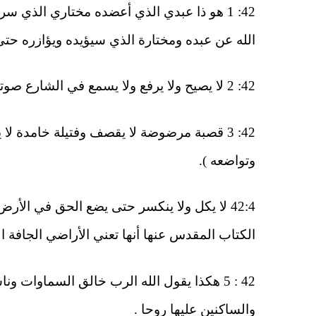
42: 1 هو ذا عبدي الذي أعضده مختاري الذي
الله عن عبده ومختارة الذي سيؤيده ويؤازره حتى
42: 2 لا يصيح ولا يرفع ولا يسمع في الشارع صوته.(إشارة إلى حسن أخلاقه وأنه لا يتحدث بصوت عال )
42: 3 قصبة مرضوضة لا يقصف وفتيلة خامدة ل
وتواضعه ).
42:4 لا يكل ولا ينكسر حتى يضع الحق في الأ
الكتاب المقدس عنها أنها تعني الأراضي الجافة ا
42 : 5 هكذا يقول الله الرب خالق السماوات
والساكنين عليها روحا .