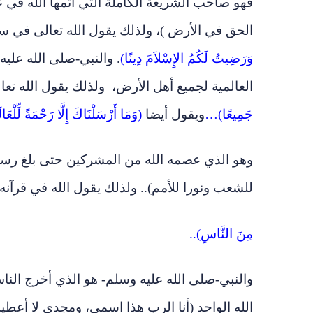
فهو صاحب الشريعة الكاملة التي أتمها الله في عه
الحق في الأرض )، ولذلك يقول الله تعالى في س
وَرَضِيتُ لَكُمُ الإِسْلاَمَ دِينًا)
. والنبي-صلى الله علي
العالمية لجميع أهل الأرض، ولذلك يقول الله تعا
جَمِيعًا)…
ويقول أيضا
(
وَمَا أَرْسَلْنَاكَ إِلَّا رَحْمَةً لِّلْعَا
وهو الذي عصمه الله من المشركين حتى بلغ رسا
للشعب ونورا للأمم).. ولذلك يقول الله في قرآن
مِنَ النَّاسِ
)..
والنبي-صلى الله عليه وسلم- هو الذي أخرج الن
الله الواحد (أنا الرب هذا اسمي، ومجدي لا أعطيه