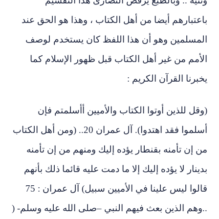
نية .. وبالطبع يرفض النصارى هذا التقسيم
عتبارهم أيضا من أهل الكتاب ، وهذا هو الحق عند
لمسلمين وهو أن هذا اللفظ كان يستخدم لوصف
أمم من غير أهل الكتاب قبل ظهور الإسلام كما
برنا القرآن الكريم :
قل للذين أوتوا الكتاب والأميين أأسلمتم فإن
أسلموا فقد اهتدوا). آل عمران 20.. (ومن أهل الكتاب
 إن تأمنه بقنطار يؤده إليك ومنهم من إن تأمنه
ينار لا يؤده إليك إلا ما دمت عليه قائما ذلك بأنهم
قالوا ليس علينا في الأميين سبيل) آل عمران : 75
وهم الذين بعث فيهم النبي –صلى الله عليه وسلم- (