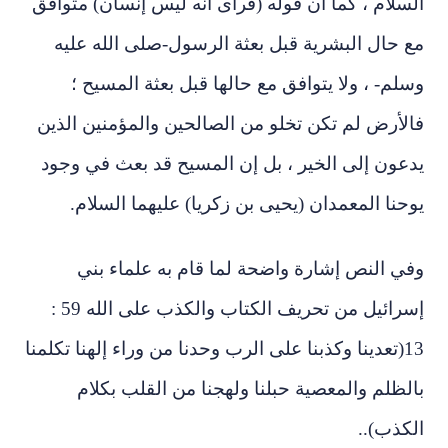
سلام ، كما أن قوله (فرأى أنه ليس إنسان) متوافق
 حال البشرية قبل بعثة الرسول-صلى الله عليه
لم- ، ولا يتوافق مع حالها قبل بعثة المسيح ؛
لأرض لم تكن تخلو من الصالحين والمؤمنين الذين
عون إلى الخير ، بل إن المسيح قد بعث في وجود
حنا المعمدان (يحيى بن زكريا) عليهما السلام.
ي النص إشارة واضحة لما قام به علماء بني
إسرائيل من تحريف الكتاب والكذب على الله 59 :
1
تعدينا وكذبنا على الرب وحدنا من وراء إلهنا تكلمنا
لظلم والمعصية حبلنا ولهجنا من القلب بكلام
كذب)..