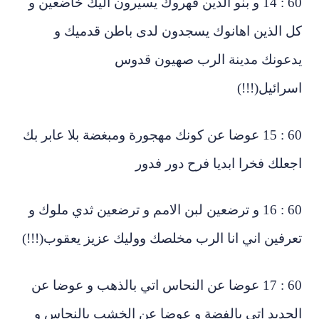
60 : 14 و بنو الذين قهروك يسيرون اليك خاضعين و
 الذين اهانوك يسجدون لدى باطن قدميك و
دعونك مدينة الرب صهيون قدوس
سرائيل(!!!)
60 : 15 عوضا عن كونك مهجورة ومبغضة بلا عابر بك
علك فخرا ابديا فرح دور فدور
60 : 16 و ترضعين لبن الامم و ترضعين ثدي ملوك و
رفين اني انا الرب مخلصك ووليك عزيز يعقوب(!!!)
60 : 17 عوضا عن النحاس اتي بالذهب و عوضا عن
حديد اتي بالفضة و عوضا عن الخشب بالنحاس و