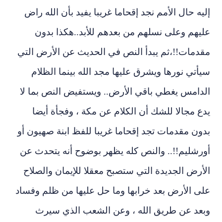
يه حال الأمم نجد إقحاما غريبا يفيد بأن الله راض
يهم وعلى نسلهم من بعدهم للأبد..هكذا بدون
دمات!!،ثم يبدأ النص في الحديث عن الأرض التي
أتي نورها ويشرق عليها مجد الله بينما الظلام
دامس يغطي باقي الأرض.. ويستفيض النص بما لا
ع مجالا للشك أن الكلام عن مكة ، وفجأة أيضا
ون مقدمات تجد إقحاما غريبا للفظ ابنة صهيون أو
رشليم!!.. والنص كله يظهر بوضوح أنه يتحدث عن
أرض الجديدة التي ستصبح معقلا للإيمان والصلاح
ى الأرض بعد خرابها وما حل عليها من ظلم وفساد
بعد عن طريق الله ، وعن الشعب الذي سيرث