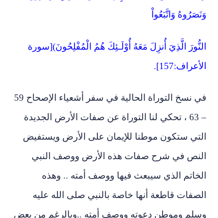
نَصَرُوهُ وَاتَّبَعُواْ
نُّورَ الَّذِيَ أُنزِلَ مَعَهُ أُوْلَـئِكَ هُمُ الْمُفْلِحُونَ)[سورة
أعراف:157].
في نسخ التوراة الحالية في سفر أشعياء الإصحاح 59
– 63 ، تحكي لنا التوراة عن صفات الأرض الجديدة
تي ستكون موطنا للإيمان على الأرض ويستفيض
لنص في شرح صفات هذه الأرض ووصف النبي
خاتم الذي سيبعث فيها ووصف أمته .. وهذه
صفات قاطعة أنها خاصة بالنبي صلى الله عليه
سلم وموطن دعوته ووصف أمته ..وبالرغم من بعض