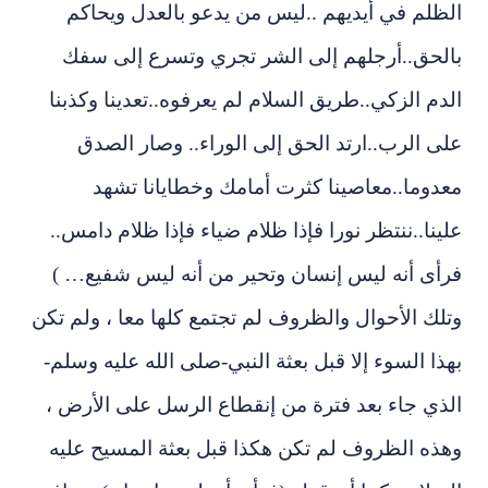
ظلم في أيديهم ..ليس من يدعو بالعدل ويحاكم
لحق..أرجلهم إلى الشر تجري وتسرع إلى سفك
دم الزكي..طريق السلام لم يعرفوه..تعدينا وكذبنا
ى الرب..ارتد الحق إلى الوراء.. وصار الصدق
دوما..معاصينا كثرت أمامك وخطايانا تشهد
ينا..ننتظر نورا فإذا ظلام ضياء فإذا ظلام دامس..
أى أنه ليس إنسان وتحير من أنه ليس شفيع… )
لك الأحوال والظروف لم تجتمع كلها معا ، ولم تكن
ذا السوء إلا قبل بعثة النبي-صلى الله عليه وسلم-
ذي جاء بعد فترة من إنقطاع الرسل على الأرض ،
ذه الظروف لم تكن هكذا قبل بعثة المسيح عليه