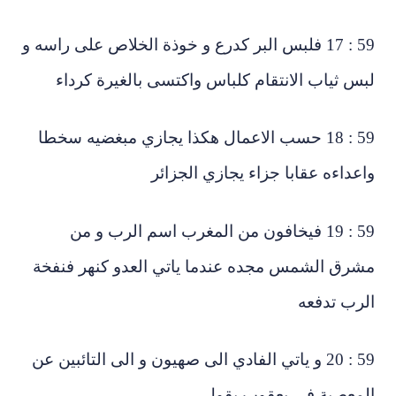
59 : 17 فلبس البر كدرع و خوذة الخلاص على راسه و
س ثياب الانتقام كلباس واكتسى بالغيرة كرداء
59 : 18 حسب الاعمال هكذا يجازي مبغضيه سخطا
اعداءه عقابا جزاء يجازي الجزائر
59 : 19 فيخافون من المغرب اسم الرب و من
شرق الشمس مجده عندما ياتي العدو كنهر فنفخة
رب تدفعه
59 : 20 و ياتي الفادي الى صهيون و الى التائبين عن
لمعصية في يعقوب يقول