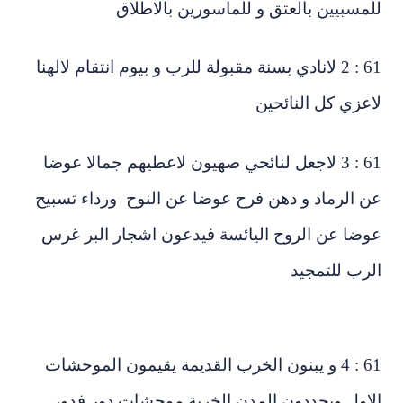
مسبيين بالعتق و للماسورين بالاطلاق
61 : 2 لانادي بسنة مقبولة للرب و بيوم انتقام لالهنا
عزي كل النائحين
61 : 3 لاجعل لنائحي صهيون لاعطيهم جمالا عوضا
 الرماد و دهن فرح عوضا عن النوح ورداء تسبيح
ضا عن الروح اليائسة فيدعون اشجار البر غرس
رب للتمجيد
61 : 4 و يبنون الخرب القديمة يقيمون الموحشات
اول ويجددون المدن الخربة موحشات دور فدور