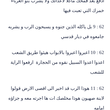
فع بعد قمحك ماكلا لاعدائك ولا يشرب بنو الغرباء
مرك التي تعبت فيها
62 : 9 بل ياكله الذين جنوه و يسبحون الرب و يشربه
امعوه في ديار قدسي
62 : 10 اعبروا اعبروا بالابواب هيئوا طريق الشعب
دوا اعدوا السبيل نقوه من الحجارة ارفعوا الراية
لشعب
62 : 11 هوذا الرب قد اخبر الى اقصى الارض قولوا
بنة صهيون هوذا مخلصك ات ها اجرته معه و جزاؤه
امه