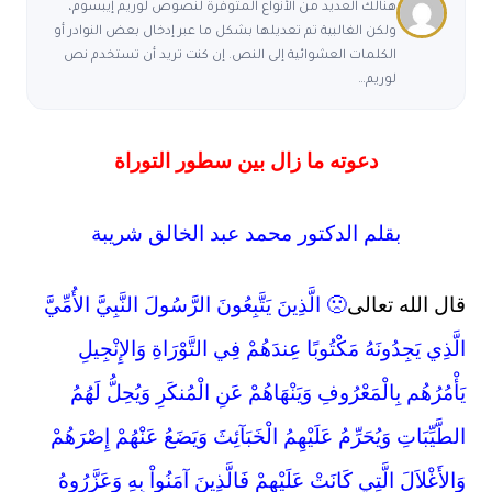
هنالك العديد من الأنواع المتوفرة لنصوص لوريم إيبسوم،
ولكن الغالبية تم تعديلها بشكل ما عبر إدخال بعض النوادر أو
الكلمات العشوائية إلى النص. إن كنت تريد أن تستخدم نص
لوريم…
دعوته ما زال بين سطور التوراة
بقلم الدكتور محمد عبد الخالق شريبة
ل الله تعالى
🙁 الَّذِينَ يَتَّبِعُونَ الرَّسُولَ النَّبِيَّ الأُمِّيَّ
َّذِي يَجِدُونَهُ مَكْتُوبًا عِندَهُمْ فِي التَّوْرَاةِ وَالإِنْجِيلِ
أْمُرُهُم بِالْمَعْرُوفِ وَيَنْهَاهُمْ عَنِ الْمُنكَرِ وَيُحِلُّ لَهُمُ
طَّيِّبَاتِ وَيُحَرِّمُ عَلَيْهِمُ الْخَبَآئِثَ وَيَضَعُ عَنْهُمْ إِصْرَهُمْ
الأَغْلاَلَ الَّتِي كَانَتْ عَلَيْهِمْ فَالَّذِينَ آمَنُواْ بِهِ وَعَزَّرُوهُ