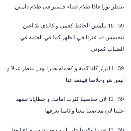
تظر نورا فاذا ظلام ضياء فنسير في ظلام دامس
59 : 10 نتلمس الحائط كعمي و كالذي بلا اعين
جسس قد عثرنا في الظهر كما في العتمة في
لضباب كموتى
59 : 11نزار كلنا كدبة و كحمام هدرا نهدر ننتظر عدلا و
يس هو وخلاصا فيبتعد عنا
59 : 12 لان معاصينا كثرت امامك و خطايانا تشهد
ينا لان معاصينا معنا واثامنا نعرفها
59 : 13 تعدينا وكذبنا على الرب وحدنا من وراء الهنا