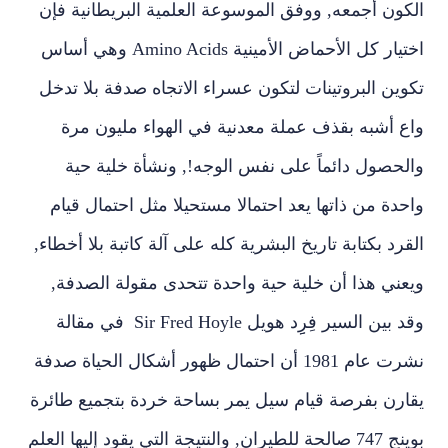
الكون أجمعه, ووفق الموسوعة العلمية البريطانية فإن
اختيار كل الأحماض الأمينية
Amino Acids
وهي أساس
تكوين البروتينات لتكون عسراء الاتجاه صدفة بلا تدخل
واع أشبه بقذف عملة معدنية في الهواء مليون مرة
والحصول دائماً على نفس الوجه!, ونشأة خلية حية
واحدة من ذاتها يعد احتمالا مستحيلا مثل احتمال قيام
القرد بكتابة تاريخ البشرية كله على آلة كاتبة بلا أخطاء,
ويعني هذا أن خلية حية واحدة تتحدى مقولة الصدفة,
وقد بين السير فِرِِد هويل
Sir Fred Hoyle
في مقالة
نشرت عام 1981 أن احتمال ظهور أشكال الحياة صدفة
يقارن بفرصة قيام سيل يمر بساحة خردة بتجميع طائرة
بوينج 747 صالحة للطيران, والنتيجة التي يقود إليها العلم