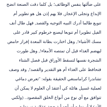
على ضآلتها بنفس الوظائف؛ بل كلما دقت الصنعة اتضح
الإبداع وتجلى الإعجاز, فلا يهم إذن هل هو تطوير أم
تنويع طالما أدرك النبيه التوجيه والقصد, فهل طال أنف
الفيل تطويرا أم تنويعا ليصنع خرطوم كبير قادر على
مسك الأشياء!, وهل اختارت بطانة المعدة إفراز حامض
ليهضم الغذاء قبل أن تمتصه الأمعاء!, وهل طورت
الشجرة نفسها لتسقط الأوراق قبل فصل الشتاء
فتحافظ على الغذاء أم هو التقدير والقصد!, وقد وصف
تشاندرا كراماسنغي الحقيقة بقوله: "تعرض دماغي
لعملية غسيل هائلة كي أعتقدَ أن العلوم لا يمكن أن
تتوافق مع أي نوع من أنواع الخلق المقصود.. (ولكني
الآن) لا أستطيع أن أجد أية حجة عقلانية تستطيع