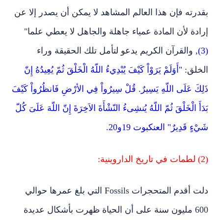
بقدرته فإن هذا العالم المشاهد لا يمكن أن يصدر إلا عن
إرادة لأن المادة عمياء جاهلة والجاهل لا يعطي علما"
(3)
, والقرآن الكريم يدعو لتأمل تلك الحقيقة وراء
الخلق:
"أَوَلَمْ يَرَوْاْ كَيْفَ يُبْدِيءُ اللّهُ الْخَلْقَ ثُمّ يُعِيدُهُ إِنّ
ذَلِكَ عَلَى اللّهِ يَسِيرٌ. قُلْ سِيرُواْ فِي الأرْضِ فَانظُرُواْ كَيْفَ
بَدَأَ الْخَلْقَ ثُمّ اللّهُ يُنشِىءُ النّشْأَةَ الاَخِرَةَ إِنّ اللّهَ عَلَىَ كُلّ
شَيْءٍ قَدِيرٌ" العنكبوت 19و20.
(2) لطمات في تاريخ الداروينية:
دلت أقدم المتحجرات
Fossils
التي بلغ عمرها حوالي
600 مليون سنة على أن الحياة ظهرت بأشكال عديدة