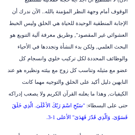
الوقوف أمام وجهة النظر المؤمنة بالله.. الآن ندرك أن
الإجابة المنطقية الوحيدة للحياة هي الخلق وليس الخبط
العشوائي غير المقصود", وطريق معرفة آلية التنويع هو
البحث العلمي, ولكن بدء النشأة وتجددها في الأحياء
والوظائف المحددة لكل تركيب خلوي وانسجام كل
عضو مع مثيله وتناسب كل زوج مع بيئته ونظيره هو عند
النابهين دليل أكيد على الخلق والتوجيه مهما كانت
الكيفيات, وهذا ما يعلنه القرآن الكريم ولا يصعب إدراكه
حتى على البسطاء:
"سَبّحِ اسْمَ رَبّكَ الأعْلَىَ. الّذِي خَلَقَ
فَسَوّىَ. وَالّذِي قَدّرَ فَهَدَىَ" الأعلى 1-3.