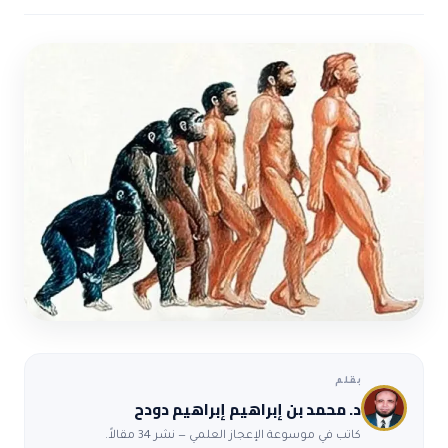
ضوابط و تأصيل الاعجاز
حول الاعجاز
الاعجاز التشريعي في القرآن
تواصل معنا
قصص للعبرة
حول السنة
مسلمين جدد
حول القراّن
مقالات اسلامية
بقلم
د. محمد بن إبراهيم إبراهيم دودح
كاتب في موسوعة الإعجاز العلمي — نشر 34 مقالاً.