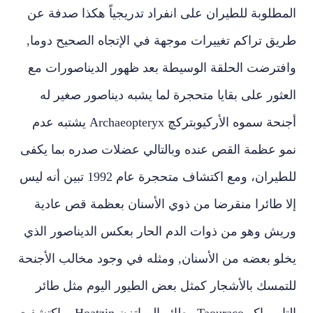
المطلوبة للطيران على انفراد تدريجياً هكذا صدفة عن
طريق تراكم تغييرات موجهة في الإتجاه الصحيح دوما,
وافترضت الحلقة الوسيطة بعد ظهور الديناصورات مع
العثور على بقايا متحجرة لما يشبه ديناصور صغير له
أجنحة سموه الأركيوبتركچ
Archaeopteryx
يشتبه عدم
نمو عظمة القص عنده وبالتالي عضلات صدره بما يكفى
للطيران، ومع اكتشاف متحجرة عام 1992 تبين أنه ليس
إلا طائرا منقرضا من ذوي الأسنان بعظمة قص عادية
وريش وهو من ذوات الدم الحار بعكس الديناصور الذي
يخلو بعضه من الأسنان, ومثله في وجود مخالب الأجنحة
للتمسك بالأشجار كمثل بعض الطيور اليوم مثل طائر
التاووراكو
Taouraco
وطائر الهواتزن
Hoatzin
، واكتشفت