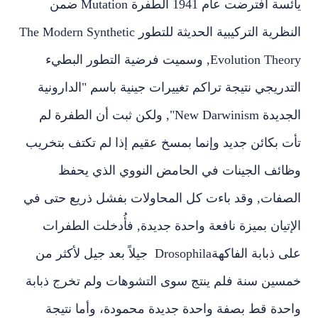
يائسة افترضت عام 1941 الطفرة
Mutation
ضمن
النظرية التركيبية الحديثة للتطور
The Modern Synthetic
Evolution Theory
, وسميت فرضية التطور البطيء
التدريجي نتيجة تراكم تغييرات جينية باسم "الدارونية
الجديدة
New Darwinism
", ولكن ثبت أن الطفرة لم
تأت بكائن جديد وإنما بمسخ عقيم إذا لم تكتف بتخريب
وظائف الجينات في الحامض النووي الذي يحفظ
الصفات, وقد باءت كل المحاولات بفشل ذريع حتى في
الإتيان بميزة نافعة واحدة جديدة, فأُدخلت الطفرات
على ذبابة الفاكهة
Drosophila
جيلاً بعد جيل لأكثر من
خمسين سنة فلم ينتج سوى التشوهات ولم تخرج ذبابة
واحدة قط بصفة واحدة جديدة محمودة، وأما نتيجة