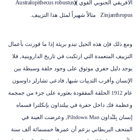
Australopithecus robustus
(
)
الأفريقي الجنوبي القوي
Zinjanthropus
مثالاً شهيراً لمثل هذا التزييف.
ومع ذلك فإن هذه الحيل تبدو بريئة إذا ما قورنت بأعمال
التزييف المتعمدة التي ارتكبت في تاريخ الداروينية, فلا
يوجد دليل حفري موثوق على وجود حلقة وسيطة بين
الإنسان وأقرب الثدييات شبها, فادعى تشارلز داوسون
عام 1912 الحلقة المفقودة بعثوره على جزء من جمجمة
وعظمة فك داخل حفرة في بيلتداون بإنكلترا فسماه
إنسان بِلتْداون
Piltdown Man
, وعرضت العينة في
المتحف البريطاني بزعم أن عمرها خمسمائة ألف سنة