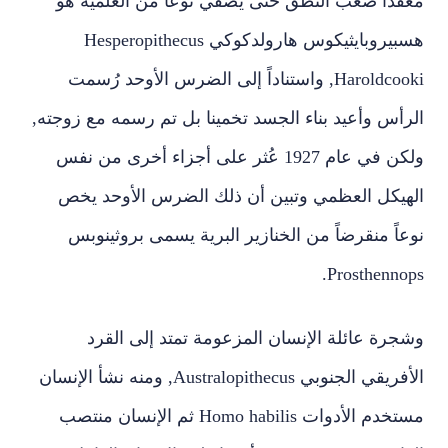
معقدا صعب النطق حتى يضفي نوعا من العلمية هو
هسبيروبايثيكوس هارولدكوكي
Hesperopithecus
Haroldcooki
, واستناداً إلى الضرس الأوحد رُسمت
الرأس وأعيد بناء الجسد تخمينا بل تم رسمه مع زوجته,
ولكن في عام 1927 عُثر على أجزاء أخرى من نفس
الهيكل العظمي وتبين أن ذلك الضرس الأوحد يخص
نوعاً منقرضاً من الخنازير البرية يسمى بروثينوبس
.
Prosthennops
وشجرة عائلة الإنسان المزعومة تمتد إلى القرد
الأفريقي الجنوبي
Australopithecus
, ومنه نشأ الإنسان
مستخدم الأدوات
Homo habilis
ثم الإنسان منتصب