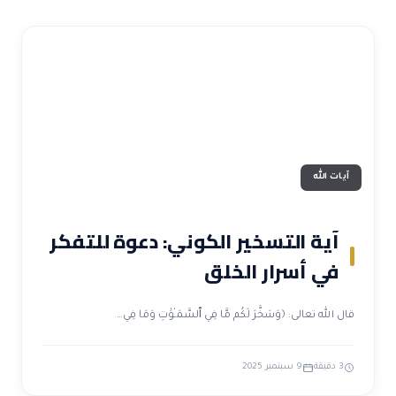
آيات الله
آية التسخير الكوني: دعوة للتفكر
في أسرار الخلق
قال الله تعالى: ﴿وَسَخَّرَ لَكُم مَّا فِي ٱلسَّمَـٰوَٰتِ وَمَا فِي…
3 دقيقة
9 سبتمبر 2025