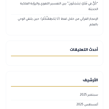
“كُلٌّ فِي فَلَكٍ يَسْبَحُونَ” بين التفسير اللغوي والرؤية الفلكية
الحديثة
الإعجاز القرآني من خلال لفظ ﴿لَا يَحْطِمَنَّكُمْ﴾: حين يلتقي الوحي
بالعلم
أحدث التعليقات
الأرشيف
سبتمبر 2025
أغسطس 2025