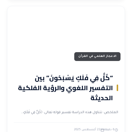
الاعجاز العلمي في القرآن
“كُلٌّ فِي فَلَكٍ يَسْبَحُونَ” بين
التفسير اللغوي والرؤية الفلكية
الحديثة
الملخص: تتناول هذه الدراسة تفسير قوله تعالى: ﴿كُلٌّ فِي فَلَكٍ…
6 دقيقة
22 أغسطس 2025