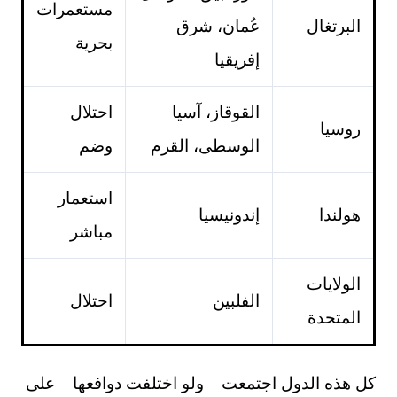
مستعمرات
البرتغال
عُمان، شرق
بحرية
إفريقيا
القوقاز، آسيا
احتلال
روسيا
الوسطى، القرم
وضم
استعمار
هولندا
إندونيسيا
مباشر
الولايات
الفلبين
احتلال
المتحدة
كل هذه الدول اجتمعت – ولو اختلفت دوافعها – على