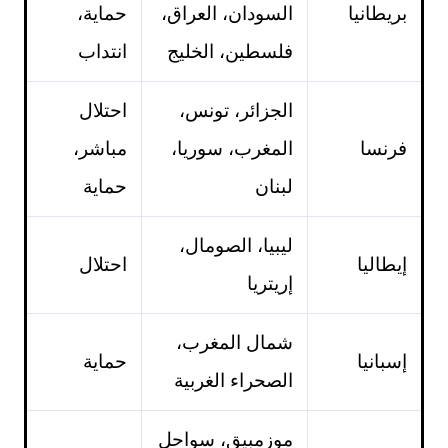
بريطانيا
السودان، العراق،
حماية،
فلسطين، الخليج
انتداب
الجزائر، تونس،
احتلال
فرنسا
المغرب، سوريا،
مباشر،
لبنان
حماية
ليبيا، الصومال،
إيطاليا
احتلال
إريتريا
شمال المغرب،
إسبانيا
حماية
الصحراء الغربية
موزمبيق، سواحل