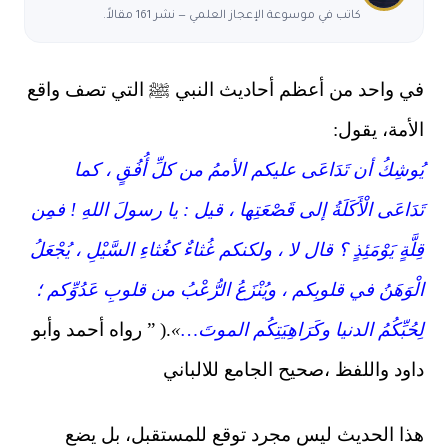
كاتب في موسوعة الإعجاز العلمي — نشر 161 مقالاً.
في واحد من أعظم أحاديث النبي ﷺ التي تصف واقع
الأمة، يقول:
يُوشِكُ أن تَدَاعَى عليكم الأممُ من كلِّ أُفُقٍ ، كما
تَدَاعَى الْأَكَلَةُ إلى قَصْعَتِها ، قيل : يا رسولَ اللهِ ! فمِن
قِلَّةٍ يَوْمَئِذٍ ؟ قال لا ، ولكنكم غُثاءٌ كغُثاءِ السَّيْلِ ، يُجْعَلُ
الْوَهَنُ في قلوبِكم ، ويُنْزَعُ الرُّعْبُ من قلوبِ عَدُوِّكم ؛
لِحُبِّكُمُ الدنيا وكَرَاهِيَتِكُم الموتَ
…
»
.( ” رواه أحمد وأبو
داود واللفظ ،صحيح الجامع للالباني
هذا الحديث ليس مجرد توقع للمستقبل، بل يضع