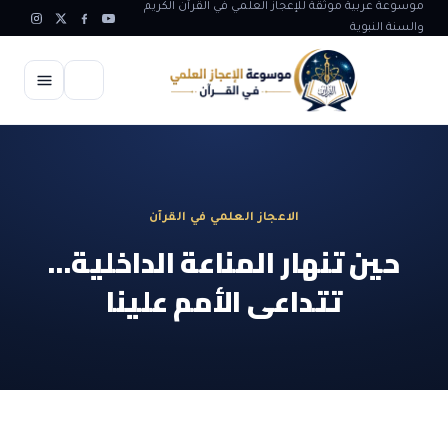
موسوعة عربية موثقة للإعجاز العلمي في القرآن الكريم
والسنة النبوية
الرئيسية
الإعجاز العلمي
الاعجاز العلمي في القرآن
الاعجاز العلمي في علوم الأرض
آيات الله
حين تنهار المناعة الداخلية…
الاعجاز الغيبي في القرآن
تتداعى الأمم علينا
آيات الله في جسم الانسان
المقالات
الاعجاز في علوم الفلك والفضاء
آيات الله في خلق الحيوان
ابداعات اسلامية
شبهات وردود
الاعجاز العلمي في الكائنات الحية
آيات الله في خلق الكون
تأملات قرآنية
التطور والالحاد
المرئيات
الاعجاز البياني و اللغوي في القرآن
آيات الله في خلق النباتات
روائع الهدى النبوي
حول الاسلام
المؤلفون
الاعجاز العلمي علوم الطب و الحياة