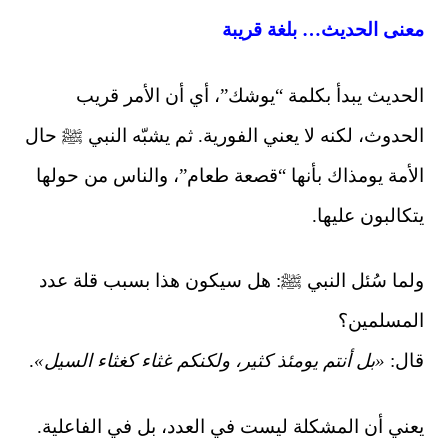
معنى الحديث… بلغة قريبة
الحديث يبدأ بكلمة “يوشك”، أي أن الأمر قريب
الحدوث، لكنه لا يعني الفورية. ثم يشبّه النبي ﷺ حال
الأمة يومذاك بأنها “قصعة طعام”، والناس من حولها
يتكالبون عليها.
ولما سُئل النبي ﷺ: هل سيكون هذا بسبب قلة عدد
المسلمين؟
قال:
«
بل أنتم يومئذ كثير، ولكنكم غثاء كغثاء السيل
»
.
يعني أن المشكلة ليست في العدد، بل في الفاعلية.