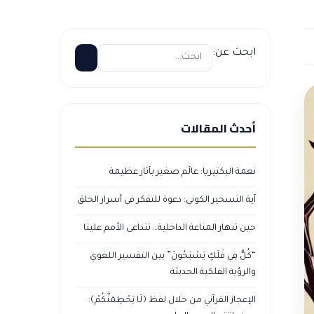
ابحث عن:
أحدث المقالات
نعمة البكتيريا: عالَم صغير بآثار عظيمة
آية التسخير الكوني: دعوة للتفكر في أسرار الخلق
حين تنهار المناعة الداخلية… تتداعى الأمم علينا
“كُلٌّ فِي فَلَكٍ يَسْبَحُونَ” بين التفسير اللغوي
والرؤية الفلكية الحديثة
الإعجاز القرآني من خلال لفظ ﴿لَا يَحْطِمَنَّكُمْ﴾: