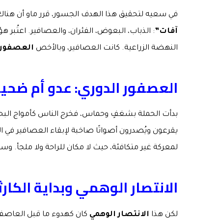
في سعيه لتحقيق هذا الهدف الجسور، قرر ماو أن هنا
آفات”
: الذباب، البعوض، الفئران، والعصافير. اعتُبر
النهضة الزراعية. كانت العصافير، وبالأخص
العصفور 
العصفور الدوري: عدو أم ضحي
بدأت الحملة بشغفٍ وحماس، فخرج الناس كأمواج البحر، رج
يقرعون ويُصدرون أصواتًا صاخبة لإبقاء العصافير في
لمعركة غير متكافئة، حيث لا مكان للراحة ولا ملجأ. وسر
الانتصار الوهمي وبداية الكارث
لكن هذا
الانتصار الوهمي
كان كهدوء ما قبل العاصفة