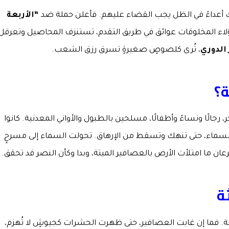
ك أعداءً في الظل يجب القضاء عليهم. فأعلن حملة ضد
“الأربعة
 هؤلاء المخلوقات عوائق في طريق التقدم، تستنزف المحاصيل وتعرقل
الدوري
، تُرى كلصوصٍ صغيرةٍ تسرق رزق الشعب.
ة؟
الًا ونساءً وأطفالًا، مسلحين بالطبول والأواني المعدنية. كانوا
 السماء، حتى تنهك وتسقط من الإرهاق. تحولت السماء إلى مسرحٍ
عان ما امتلأت الأرض بالعصافير الميتة، وبدا وكأن النصر قد تحقق.
ة
. فما إن غابت العصافير، حتى ظهرت الحشرات كجيوشٍ لا تُهزم،