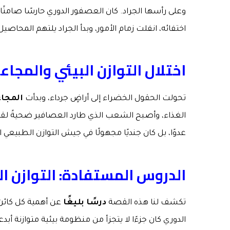
وعلى رأسها الجراد. كان العصفور الدوري حارسًا صامتًا
اختفائه، انفلت زمام الأمور، وبدأ الجراد يلتهم المحاصي
اختلال التوازن البيئي والمجاع
تحولت الحقول الخضراء إلى أراضٍ جرداء، وبدأت
المجا
الغذاء، وأصبح الشعب الذي طارد العصافير ضحيةً لقرا
عدوًا، بل كان جنديًا مجهولًا في جيش التوازن الطبيعي ا
الدروس المستفادة: التوازن 
تكشف لنا هذه القصة
درسًا بليغًا
عن أهمية كل كائن 
الدوري كان جزءًا لا يتجزأ من منظومة بيئية متوازنة أبدع