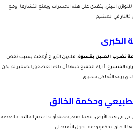
 للتوازن البيئي، يتغذى على هذه الحشرات ويمنع انتشارها. ومع
ل كالنار في الهشيم.
ة الكبرى
عة تضرب الصين بقسوة
. ملايين الأرواح أُزهقت بسبب نقص
ره المتسرع. أدرك الجميع حينها أن ذلك العصفور الصغير لم يكن
لذي رزقه الله لكل مخلوق.
الطبيعي وحكمة الخالق
حي في هذه الأرض، مهما صغر حجمه أو بدا عديم الفائدة. فالعصفو
ها الخالق بحكمةٍ ودقة. يقول الله تعالى: