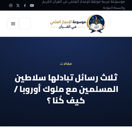
موسوعة عربية موثقة للإعجاز العلمي في القرآن الكريم
والسنة النبوية
الرئيسية
الإعجاز العلمي
مقالات
الاعجاز العلمي في علوم الأرض
آيات الله
ثلاث رسائل تبادلها سلاطين
الاعجاز الغيبي في القرآن
المسلمين مع ملوك أوروبا /
آيات الله في جسم الانسان
المقالات
الاعجاز في علوم الفلك والفضاء
كيف كُنا ؟
آيات الله في خلق الحيوان
ابداعات اسلامية
شبهات وردود
الاعجاز العلمي في الكائنات الحية
آيات الله في خلق الكون
تأملات قرآنية
التطور والالحاد
المرئيات
الاعجاز البياني و اللغوي في القرآن
آيات الله في خلق النباتات
روائع الهدى النبوي
حول الاسلام
المؤلفون
الاعجاز العلمي علوم الطب و الحياة