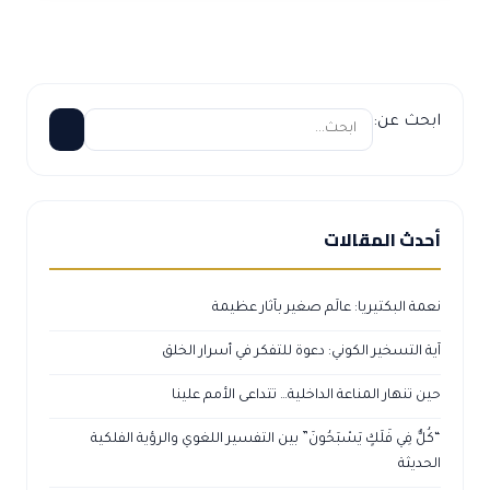
ابحث عن:
أحدث المقالات
نعمة البكتيريا: عالَم صغير بآثار عظيمة
آية التسخير الكوني: دعوة للتفكر في أسرار الخلق
حين تنهار المناعة الداخلية… تتداعى الأمم علينا
“كُلٌّ فِي فَلَكٍ يَسْبَحُونَ” بين التفسير اللغوي والرؤية الفلكية
الحديثة