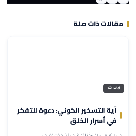
مقالات ذات صلة
آيات الله
آية التسخير الكوني: دعوة للتفكر
في أسرار الخلق
قال الله تعالى: ﴿وَسَخَّرَ لَكُم مَّا فِي ٱلسَّمَـٰوَٰتِ وَمَا فِي…