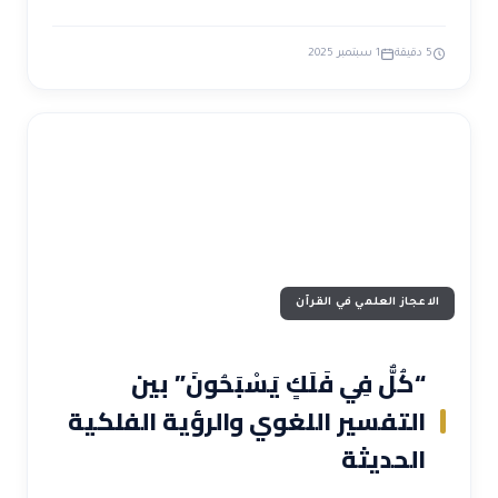
5 دقيقة
1 سبتمبر 2025
الاعجاز العلمي في القرآن
“كُلٌّ فِي فَلَكٍ يَسْبَحُونَ” بين
التفسير اللغوي والرؤية الفلكية
الحديثة