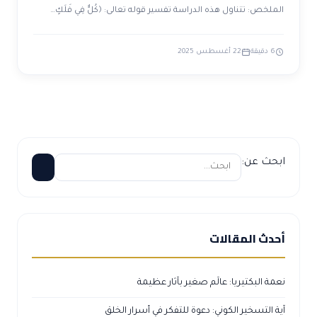
الملخص: تتناول هذه الدراسة تفسير قوله تعالى: ﴿كُلٌّ فِي فَلَكٍ…
6 دقيقة
22 أغسطس 2025
ابحث عن:
أحدث المقالات
نعمة البكتيريا: عالَم صغير بآثار عظيمة
آية التسخير الكوني: دعوة للتفكر في أسرار الخلق