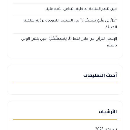
حين تنهار المناعة الداخلية… تتداعى الأمم علينا
“كُلٌّ فِي فَلَكٍ يَسْبَحُونَ” بين التفسير اللغوي والرؤية الفلكية
الحديثة
الإعجاز القرآني من خلال لفظ ﴿لَا يَحْطِمَنَّكُمْ﴾: حين يلتقي الوحي
بالعلم
أحدث التعليقات
الأرشيف
سبتمبر 2025