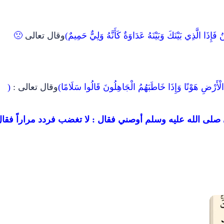
َإِذَا الَّذِي بَيْنَكَ وَبَيْنَهُ عَدَاوَةٌ كَأَنَّهُ وَلِيٌّ حَمِيمٌ)
وقال تعالى
🙁
ْأَرْضِ هَوْنًا وَإِذَا خَاطَبَهُمُ الْجَاهِلُونَ قَالُوا سَلَامًا)
وقال تعالى :
(
ي صلى الله عليه وسلم أوصني فقال : لا تغضب فردد مراراً فقا