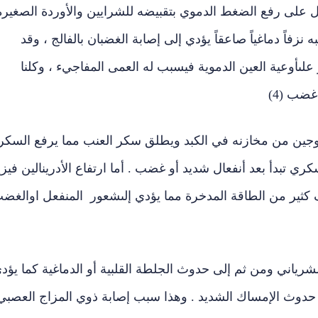
مل على رفع الضغط الدموي بتقبيضه للشرايين والأوردة الصغيرة
زفاً دماغياً صاعقاً يؤدي إلى إصابة الغضبان بالفالج ، وقد
علىأوعية العين الدموية فيسبب له العمى المفاجيء ، وكلنا
ضب (4)
ليكوجين من مخازنه في الكبد ويطلق سكر العنب مما يرفع السكر
ري تبدأ بعد أنفعال شديد أو غضب . أما ارتفاع الأدرينالين فيزي
ثير من الطاقة المدخرة مما يؤدي إلىشعور المنفعل اوالغض
رياني ومن ثم إلى حدوث الجلطة القلبية أو الدماغية كما يؤد
ى حدوث الإمساك الشديد . وهذا سبب إصابة ذوي المزاج العصبي