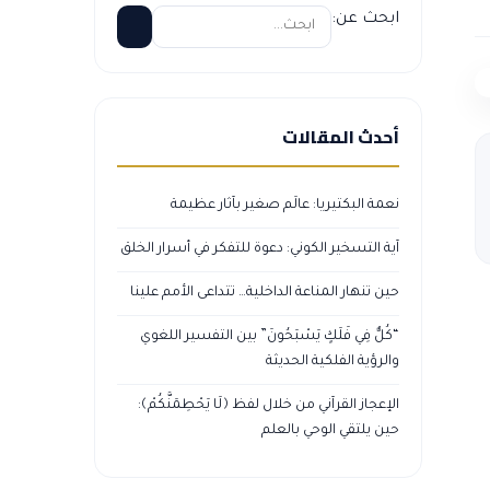
ابحث عن:
أحدث المقالات
نعمة البكتيريا: عالَم صغير بآثار عظيمة
آية التسخير الكوني: دعوة للتفكر في أسرار الخلق
حين تنهار المناعة الداخلية… تتداعى الأمم علينا
“كُلٌّ فِي فَلَكٍ يَسْبَحُونَ” بين التفسير اللغوي
والرؤية الفلكية الحديثة
الإعجاز القرآني من خلال لفظ ﴿لَا يَحْطِمَنَّكُمْ﴾:
حين يلتقي الوحي بالعلم