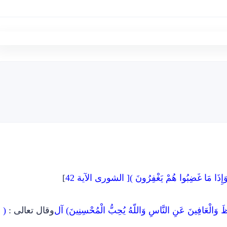
حِشَ وَإِذَا مَا غَضِبُوا هُمْ يَغْفِرُونَ )[ الشورى الآية 42
]
ْظَ وَالْعَافِينَ عَنِ النَّاسِ وَاللّهُ يُحِبُّ الْمُحْسِنِينَ) آل
وقال تعالى :
(