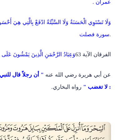
عمران .
وَلَا تَسْتَوِي الْحَسَنَةُ وَلَا السَّيِّئَةُ ادْفَعْ بِالَّتِي هِيَ أَحْسَنُ ف
.
سورة فصلت
الفرقان الآية 63
وَعِبَادُ الرَّحْمَنِ الَّذِينَ يَمْشُونَ عَلَى ال
عن أبي هريرة رضي الله عنه
" أن رجلاً قال للنب
: لا تغضب "
رواه البخاري.