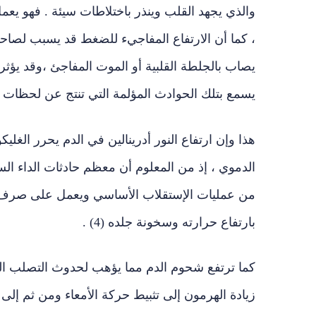
والذي يجهد القلب وينذر باختلاطات سيئة . فهو يع
، كما أن الارتفاع المفاجيء للضغط قد يسبب لصاحبه ن
يصاب بالجلطة القلبية أو الموت المفاجئ ،وقد يؤثر 
يسمع بتلك الحوادث المؤلمة التي تنتج عن لحظات غ
هذا وإن ارتفاع النور أدرينالين في الدم يحرر الغ
الدموي ، إذ من المعلوم أن معظم حادثات الداء السك
من عمليات الإستقلاب الأساسي ويعمل على صرف ك
بارتفاع حرارته وسخونة جلده (4) .
كما ترتفع شحوم الدم مما يؤهب لحدوث التصلب الش
زيادة الهرمون إلى تثبيط حركة الأمعاء ومن ثم إل