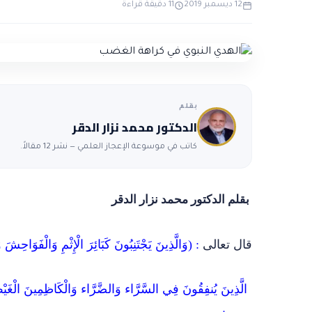
12 ديسمبر 2019
11 دقيقة قراءة
بقلم
الدكتور محمد نزار الدقر
كاتب في موسوعة الإعجاز العلمي — نشر 12 مقالاً.
بقلم الدكتور محمد نزار الدقر
قال تعالى
: (
وَالَّذِينَ يَجْتَنِبُونَ كَبَائِرَ الْإِثْمِ وَالْفَوَا
الَّذِينَ يُنفِقُونَ فِي السَّرَّاء وَالضَّرَّاء وَالْكَاظِمِينَ الْغَي