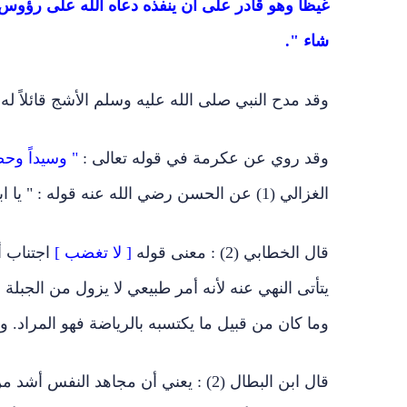
غيظاً وهو قادر على أن ينفذه دعاه الله على رؤوس 
شاء ".
وقد مدح النبي صلى الله عليه وسلم الأشج قائلاً له 
وقد روي عن عكرمة في قوله تعالى :
" وسيداً وحص
الغزالي (1) عن الحسن رضي الله عنه قوله : " يا ابن آدم كلما غضبت وثبت وأوشك أن تثبت وثبة فتقع في النار " .
قال الخطابي (2) : معنى قوله
[ لا تغضب ]
اجتناب أ
يتأتى النهي عنه لأنه أمر طبيعي لا يزول من الجبلة 
وما كان من قبيل ما يكتسبه بالرياضة فهو المراد. و
قال ابن البطال (2) : يعني أن مجاهد 