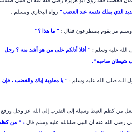
ن الغضب فقد روى أبو هريرة رضي الله عنه أن النبي صلىالله
شديد الذي يملك نفسه عند الغضب"
رواه البخاري ومسلم .
ه وسلم مر بقوم يصطرعون فقال :
" ما هذا ؟"
ى الله عليه وسلم :
" أفلا أدلكم على من هو أشد منه ؟ رجل
ب شيطان صاحبه".
 الله صلى الله عليه وسلم :
" يا معاوية إياك والغضب ، فإن
جعل من كظم الغيظ وسيلة إلى التقرب إلى الله عز وجل ورفع
ي رضي الله عنه أن النبي صلىالله عليه وسلم قال
: " من كظم