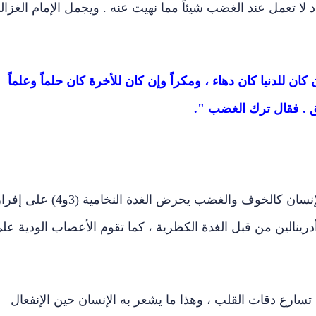
لا تعمل عند الغضب شيئاً مما نهيت عنه . ويجمل الإمام الغزال
كان للدنيا كان دهاء ، ومكراً وإن كان للأخرة كان حلماً وعلماً
ق . فقال ترك الغضب ".
إن الانفعالات الشديدة والضغوط التي يتعرض لها الإنسان كالخوف والغضب يحرض الغدة النخامية (3و4) ع
درينالين من قبل الغدة الكظرية ، كما تقوم الأعصاب الودية عل
 تسارع دقات القلب ، وهذا ما يشعر به الإنسان حين الإنفعال