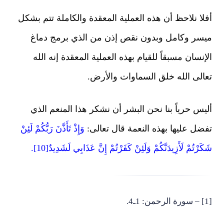
أفلا نلاحظ أن هذه العملية المعقدة والكاملة تتم بشكل
ميسر وكامل وبدون نقص إذن من الذي برمج دماغ
الإنسان مسبقاً للقيام بهذه العملية المعقدة إنه الله
تعالى الله خلق السماوات والأرض.
أليس حرياً بنا نحن البشر أن نشكر هذا المنعم الذي
تفضل عليها بهذه النعمة قال تعالى:
وَإِذْ تَأَذَّنَ رَبُّكُمْ لَئِنْ
شَكَرْتُمْ لَأَزِيدَنَّكُمْ وَلَئِنْ كَفَرْتُمْ إِنَّ عَذَابِي لَشَدِيدٌ[10].
[1] – سورة الرحمن: 1ـ4.