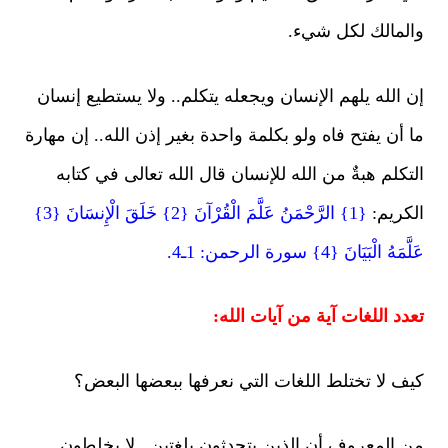
والمالك لكل شيء.
إن الله يلهم الإنسان ويجعله يتكلم.. ولا يستطيع إنسان
ما أن يفتح فاه ولو بكلمة واحدة بغير إذن الله.. إن مهارة
التكلم هبةٌ من الله للإنسان قال الله تعالى في كتابه
الكريم:
{1} الرَّحْمَنُ عَلَّمَ الْقُرْآنَ {2} خَلَقَ الْإِنسَانَ {3}
عَلَّمَهُ الْبَيَانَ {4} سورة الرحمن: 1ـ4.
تعدد اللغات آية من آيات الله:
كيف لا تختلط اللغات التي نعرفها ببعضها البعض؟
من المعروف أن الذين يتحدثون بلغتين.. لا يخلطون