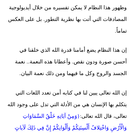
وظهور هذا النظام لا يمكن تفسيره من خلال أيديولوجية
المصادفات التي أتت بها نظرية التطور. بل على العكس
تماماً.
إن هذا النظام يضع أمامنا قدرة
الله
الذي خلقنا في
أحسن صورة ودون نقص. وأعطانا هذه النعمة.. نعمة
الجسد والروح وكل ما فيهما ومن ذلك نعمة البيان.
إن الله تعالى يبين لنا في كتابه أمن تعدد اللغات التي
يتكلم بها الإنسان هي من الأدلة التي تدل على وجود الله
تعالى، قال الله تعالى
:
{وَمِنْ آيَاتِهِ خَلْقُ السَّمَاوَاتِ
وَالْأَرْضِ وَاخْتِلافُ أَلْسِنَتِكُمْ وَأَلْوَانِكُمْ إِنَّ فِي ذَلِكَ لَآياتٍ