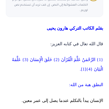
الكلمات العشوائية إلى النص. إن كنت تريد أن تستخدم نص
لوريم…
بقلم الكاتب التركي هارون يحيى
قال الله تعال في كتابه العزيز:
{1} الرَّحْمَنُ عَلَّمَ الْقُرْآنَ {2} خَلَقَ الْإِنسَانَ {3} عَلَّمَهُ
الْبَيَانَ {4}[1].
النطق هبة من الله:
الإنسان يبدأ بالتكلم عندما يصل إلى عمر معين.