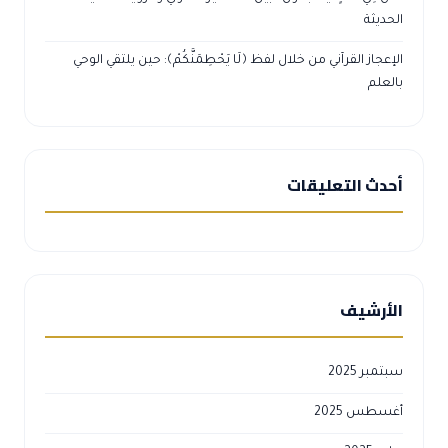
الحديثة
الإعجاز القرآني من خلال لفظ ﴿لَا يَحْطِمَنَّكُمْ﴾: حين يلتقي الوحي
بالعلم
أحدث التعليقات
الأرشيف
سبتمبر 2025
أغسطس 2025