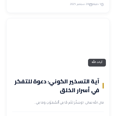
1 دقيقة
28 سبتمبر 2025
آيات الله
آية التسخير الكوني: دعوة للتفكر
في أسرار الخلق
قال الله تعالى: ﴿وَسَخَّرَ لَكُم مَّا فِي ٱلسَّمَـٰوَٰتِ وَمَا فِي…