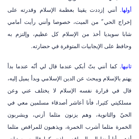
أولها.
أنني إزددت يقينا بعظمة الإسلام وقدرته على
إخراج الحي ّ من الميت، خصوصا وأنني رأيت أمامي
شابا سويديا أخذ من الإسلام كل عظيم، وإلتزم به
وحافظ على الإيجابيات المتوفرة في حضارته.
ثانيها.
كما أنني بتّ أبكي عندما قال لي أنّه عندما بدأ
يهتم بالإسلام ويبحث عن الدين الإسلامي وبدأ يميل إليه،
قال في قرارة نفسه الإسلام لا يختلف عني وعن
مسلكيتي كثيرا، فأنا أعاشر أصدقاء مسلمين معي في
الحيّ والثانوية، وهم يزنون مثلما أزني، ويشربون
الخمرة مثلما أشرب الخمرة، ويذهبون للمراقص مثلما
أذهب أنا أيضا إلى المراقص، إذن -كما قال سيبستيان-