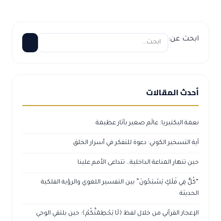
ابحث عن:
أحدث المقالات
نعمة البكتيريا: عالَم صغير بآثار عظيمة
آية التسخير الكوني: دعوة للتفكر في أسرار الخلق
حين تنهار المناعة الداخلية… تتداعى الأمم علينا
“كُلٌّ فِي فَلَكٍ يَسْبَحُونَ” بين التفسير اللغوي والرؤية الفلكية
الحديثة
الإعجاز القرآني من خلال لفظ ﴿لَا يَحْطِمَنَّكُمْ﴾: حين يلتقي الوحي