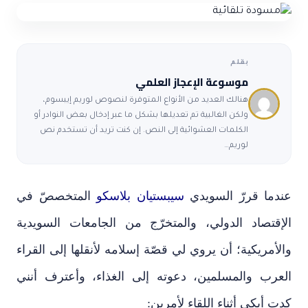
ضوابط و تأصيل الاعجاز
حول الاعجاز
الاعجاز التشريعي في القرآن
تواصل معنا
قصص للعبرة
حول السنة
مسلمين جدد
حول القراّن
بقلم
موسوعة الإعجاز العلمي
مقالات اسلامية
هنالك العديد من الأنواع المتوفرة لنصوص لوريم إيبسوم،
ولكن الغالبية تم تعديلها بشكل ما عبر إدخال بعض النوادر أو
الكلمات العشوائية إلى النص. إن كنت تريد أن تستخدم نص
لوريم…
عندما قررّ السويدي
سيبستيان بلاسكو
المتخصصّ في
الإقتصاد الدولي، والمتخرّج من الجامعات السويدية
والأمريكية؛ أن يروي لي قصّة إسلامه لأنقلها إلى القراء
العرب والمسلمين، دعوته إلى الغذاء، وأعترف أنني
كدت أبكي أثناء اللقاء لأمرين: