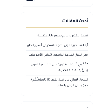
أحدث المقالات
نعمة البكتيريا: عالَم صغير بآثار عظيمة
آية التسخير الكوني: دعوة للتفكر في أسرار الخلق
حين تنهار المناعة الداخلية… تتداعى الأمم علينا
“كُلٌّ فِي فَلَكٍ يَسْبَحُونَ” بين التفسير اللغوي
والرؤية الفلكية الحديثة
الإعجاز القرآني من خلال لفظ ﴿لَا يَحْطِمَنَّكُمْ﴾:
حين يلتقي الوحي بالعلم