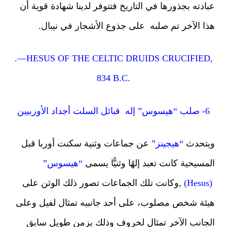
ادته بجذورها في التاريخ فتتوفر لدينا شهادة قوية أن
ا الآخر تم صلبه على جذوع الأشجار في نيبال.
.—HESUS OF THE CELTIC DRUIDS CRUCIFIED
834 B.C.
 “هيسوس” إله قبائل السلت أجداد الأوربيين
تحدث
“هيجينز”
عن جماعات وثنية سكنت أوربا قبل
مسيحية كانت تعبد إلهًا وثنيًّا يسمى
“هيسوس”
,وكانت تلك الجماعات تصور ذلك الوثن على
ئة شخص مصلوب، على أحد جانبيه تمثال لفيل وعلى
جانب الآخر تمثال لخروف وذلك بزمن طويل سابق