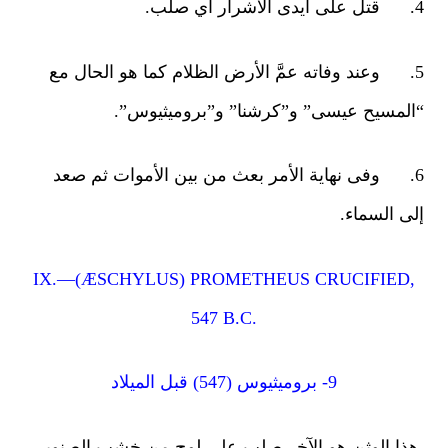
. وعند وفاته عمَّ الأرض الظلام كما هو الحال مع
لمسيح عيسى” و”كرشنا” و”بروميثيوس”.
. وفى نهاية الأمر بعث من بين الأموات ثم صعد
ى السماء.
IX.—(ÆSCHYLUS) PROMETHEUS CRUCIFIED
547 B.C.
9- بروميثيوس (547) قبل الميلاد
ا الوثن هو الآخر صلب على لوح من خشب الصنوبر