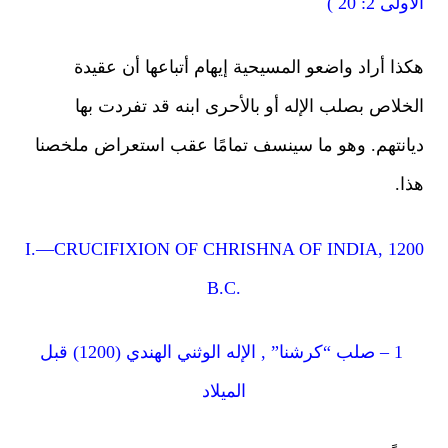
لى 2: 20 )
ذا أراد واضعو المسيحية إيهام أتباعها أن عقيدة
خلاص بصلب الإله أو بالأحرى ابنه قد تفردت بها
انتهم. وهو ما سينسف تمامًا عقب استعراض ملخصنا
ا.
I.—CRUCIFIXION OF CHRISHNA OF INDIA, 12
B.C.
1 – صلب “كرشنا” , الإله الوثني الهندي (1200) قبل
الميلاد