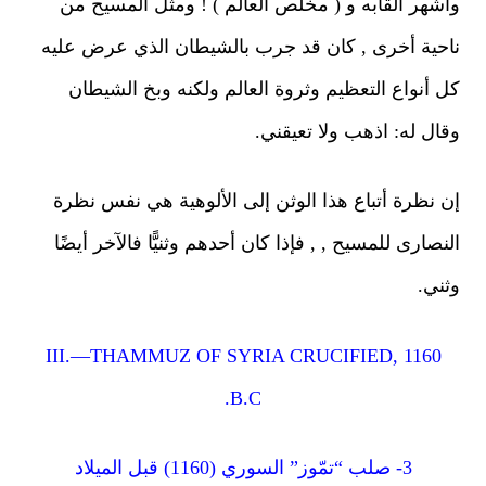
شهر ألقابه و ( مخلص العالم ) ! ومثل المسيح من
حية أخرى , كان قد جرب بالشيطان الذي عرض عليه
 أنواع التعظيم وثروة العالم ولكنه وبخ الشيطان
ال له: اذهب ولا تعيقني.
 نظرة أتباع هذا الوثن إلى الألوهية هي نفس نظرة
نصارى للمسيح , , فإذا كان أحدهم وثنيًّا فالآخر أيضًا
ني.
III.—THAMMUZ OF SYRIA CRUCIFIED, 1160
B.C.
3- صلب “تمّوز” السوري (1160) قبل الميلاد