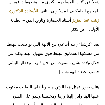
قلاً عن كتاب المساومة الكبرى من منظومات قمران
مجمع الفاتيكاني المسكوني الثاني
للأستاذة الدكتورة
نب عبد العزيز
أستاذ الحضارة وتاريخ الفن – الطبعة
أولى – ص 333).
د “كرشنا” (عند أتباعه) من الآلهة التي تواضعت لتهبط
 مسكنها السماوي لتهبط فوق سهول الهند وذلك من
ال ولادة بشرية لتموت من أجل ذنوب وخطايا البشر [
ب اعتقاد الهندوس ].
اك صور تمثل هذا الوثن مصلوباً على الصليب مكتوب
يها إلهنا وابن إلهنا وربنا ومخلصنا ويبدو على الصور