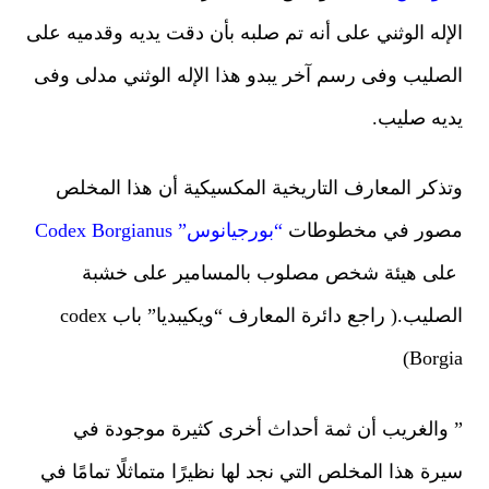
إله الوثني على أنه تم صلبه بأن دقت يديه وقدميه على
صليب وفى رسم آخر يبدو هذا الإله الوثني مدلى وفى
يه صليب.
ذكر المعارف التاريخية المكسيكية أن هذا المخلص
صور في مخطوطات
“بورجيانوس” Codex Borgianus
ى هيئة شخص مصلوب بالمسامير على خشبة
الصليب.( راجع دائرة المعارف “ويكيبديا” باب codex
Borgi
والغريب أن ثمة أحداث أخرى كثيرة موجودة في
رة هذا المخلص التي نجد لها نظيرًا متماثلًا تمامًا في