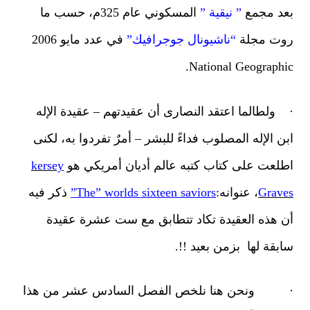
د مجمع
” نيقية ”
المسكوني عام 325م، حسب ما
ت مجلة
“ناشيونال جوجرافيك”
في عدد مايو 2006
National Geographi
ولطالما اعتقد النصارى أن عقيدتهم – عقيدة الإله
ن الإله المصلوب فداءً للبشر – أمرٌ تفردوا به، لكنى
لعت على كتاب كتبه عالم أديان أمريكي هو
kersey
Grav
، عنوانه:
The” worlds sixteen saviors”
ذكر فيه
 هذه العقيدة تكاد تتطابق مع ست عشرة عقيدة
بقة لها بزمن بعيد !!.
ونحن هنا نلخص الفصل السادس عشر من هذا