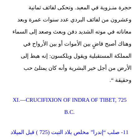
رة منـزوية في المعبد. وتحكى لفائف ثمانية
شرون من لفائف البردي عدد سنوات عمرة وبعد
اناته في موته الشديد دفن وبعث وصعد إلى السماء
ناك أصبح قاضٍ بين الأموات أو بين الأرواح في
مملكة المستقبلية ويقول ويلكسون: إنه هبط إلى
أرض من أجل خير البشرية وأنه كان يمتلئ حب
قيقة “.
XI.—CRUCIFIXION OF INDRA OF TIBET, 725
B.C.
 صلب “إندرا” مخلص بلاد التبت (725 ) قبل الميلاد