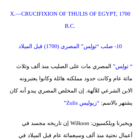
X.—CRUCIFIXION OF THULIS OF EGYPT, 170
B.C.
10- صلب “ثولِس” المصرى (1700) قبل الميلاد
ثولِس”
المصري مات على الصليب منذ ألف وثلاث
ئة عام وكانت حدود مملكته هائلة وكانوا يعتبرونه
ابن الشرعي للآلهة. إن المخلص المصري يبدو أنه كان
تهر بالاسم:
“زيوليس Zulis”
ويخبرنا ويلكسيون: Wilkson إن تاريخه مجسد في
مال نحتية منذ ألف وسبعمائة عام قبل الميلاد في