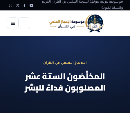
سوعة عربية موثقة للإعجاز العلمي في القرآن الكريم
سنة النبوية
الرئيسية
الإعجاز العلمي
الاعجاز العلمي في القرآن
الاعجاز العلمي في علوم الأرض
آيات الله
المخلِّصُون الستة عشر
الاعجاز الغيبي في القرآن
المصلوبون فداءً للبشر
آيات الله في جسم الانسان
المقالات
الاعجاز في علوم الفلك والفضاء
آيات الله في خلق الحيوان
ابداعات اسلامية
شبهات وردود
الاعجاز العلمي في الكائنات الحية
آيات الله في خلق الكون
تأملات قرآنية
التطور والالحاد
المرئيات
الاعجاز البياني و اللغوي في القرآن
آيات الله في خلق النباتات
روائع الهدى النبوي
حول الاسلام
المؤلفون
الاعجاز العلمي علوم الطب و الحياة