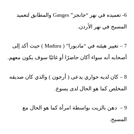
6- تعميده في نهر “جانجز” Ganges والمطابق لتعميد
مسيح في نهر الأردن.
7 – تغيير هيئته في “ماديورا” ( Madura ) حيث أكد إلى
حابه أنه سواء أكان حاضرًا أو غائبًا سوف يكون معهم.
 – كان لديه حواري يدعى ( أرجون ) والذي كان صديقه
مخلص كما هو الحال لدى يسوع.
 – دهن بالزيت بواسطة امرأة كما هو الحال مع
مسيح.