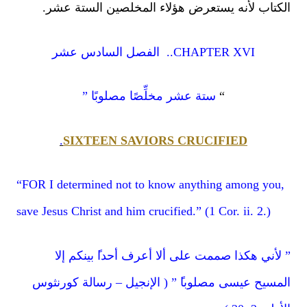
كتاب لأنه يستعرض هؤلاء المخلصين الستة عشر.
CHAPTER XVI.. الفصل السادس عشر
“
ستة عشر مخلِّصًا مصلوبًا ”
.
SIXTEEN SAVIORS CRUCIFIED
“FOR I determined not to know anything among you
save Jesus Christ and him crucified.” (1 Cor. ii. 2.)
لأني هكذا صممت على ألا أعرف أحدا
بينكم إلا
مسيح عيسى مصلوبا
” ( الإنجيل – رسالة كورنثوس