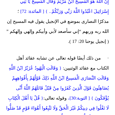
َّ اللَّهَ هُوَ الْمَسِيحُ ابْنُ مَرْيَمَ وَقَالَ الْمَسِيحُ يَا بَنِي
ْرَائِيلَ اعْبُدُوا اللَّهَ رَبِّي وَرَبَّكُمْ.. } [ المائدة: 72]
؛
كرًا النصارى بموضع في الإنجيل يقول فيه المسيح إن
له ربه وربهم “إني سأصعد لأبي وأبيكم وإلهي وإلهكم ”
نجيل يوحنا 20: 17 ).
من ذلك أيضًا قوله تعالى عن تشابه عقائد أهل
كتاب مع عقائد الوثنيين:
{ وَقَالَتِ الْيَهُودُ عُزَيْرٌ ابْنُ اللَّهِ
َالَتِ النَّصَارَى الْمَسِيحُ ابْنُ اللَّهِ ذَلِكَ قَوْلُهُمْ بِأَفْوَاهِهِمْ
َاهِئُونَ قَوْلَ الَّذِينَ كَفَرُوا مِنْ قَبْلُ قَاتَلَهُمُ اللَّهُ أَنَّى
ْفَكُونَ } [ التوبة:30]،
وقوله تعالى:
{ قُلْ يَا أَهْلَ الْكِتَابِ
 تَغْلُوا فِي دِينِكُمْ غَيْرَ الْحَقِّ وَلَا تَتَّبِعُوا أَهْوَاءَ قَوْمٍ قَدْ ضَلُّوا