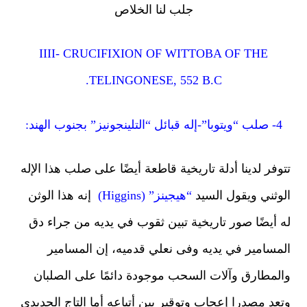
جلب لنا الخلاص
IIII- CRUCIFIXION OF WITTOBA OF THE
TELINGONESE, 552 B.C.
4- صلب “ويتوبا”-إله قبائل “التلينجونيز” بجنوب الهند:
وفر لدينا أدلة تاريخية قاطعة أيضًا على صلب هذا الإله
وثني ويقول السيد
“هيجينز” (Higgins)
إنه هذا الوثن
 أيضًا صور تاريخية تبين ثقوب في يديه من جراء دق
مسامير في يديه وفى نعلي قدميه
،
إن المسامير
لمطارق وآلات السحب موجودة دائمًا على الصلبان
عد مصدرا إعجاب وتوقير بين أتباعه أما التاج الحديدي