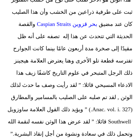
ت على طرفية ذراعين من الخشب وأن هذا الصليب
ن عند مضيق
بحر قزوين Caspian Straits
والقصة
حديثة التي تتحدث عن هذا إله تصفه على أنه ظل
يدًا إلى صخرة مدة أربعون عامًا بينما كانت الجوارح
ترسه قطعة تلو الأخرى وهنا يعترض العلامة هيجينز
ك الرجل المتبحر في علوم التاريخ كاشفًا زيف هذا
ادعاء المسيحي قائلا: ” لقد رأيت وصف ما حدث لذلك
وثن , لقد تم صلبه على الصليب بالمسامير والمطارق
(Anac. vol. i. 327.) ” ويؤيد ذلك القول العلامة ساوزويل
Southwell قائلا: ” لقد عرض هذا الوثن نفسه لنقمة الله
حمل ذلك في سعادة ونشوة من أجل إنقاذ البشرية.”