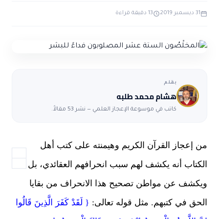
ضوابط و تأصيل الاعجاز
حول الاعجاز
الاعجاز التشريعي في القرآن
31 ديسمبر 2019
13 دقيقة قراءة
تواصل معنا
قصص للعبرة
حول السنة
مسلمين جدد
حول القراّن
مقالات اسلامية
بقلم
هشام محمد طلبه
كاتب في موسوعة الإعجاز العلمي — نشر 53 مقالاً.
 إعجاز القرآن الكريم وهيمنته على كتب أهل
كتاب أنه يكشف لهم سبب انحرافهم العقائدي، بل
كشف عن مواطن تصحيح هذا الانحراف من بقايا
حق في كتبهم. مثل قوله تعالى:
{ لَقَدْ كَفَرَ الَّذِينَ قَالُوا