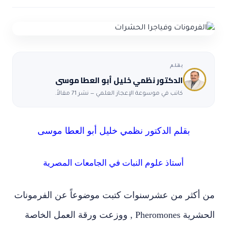
ضوابط و تأصيل الاعجاز
حول الاعجاز
الاعجاز التشريعي في القرآن
تواصل معنا
قصص للعبرة
حول السنة
مسلمين جدد
حول القراّن
مقالات اسلامية
بقلم
الدكتور نظمي خليل أبو العطا موسى
كاتب في موسوعة الإعجاز العلمي — نشر 71 مقالاً.
بقلم الدكتور نظمي خليل أبو العطا موسى
أستاذ علوم النبات في الجامعات المصرية
من أكثر من عشرسنوات كتبت موضوعاً عن الفرمونات
الحشرية Pheromones , ووزعت ورقة العمل الخاصة