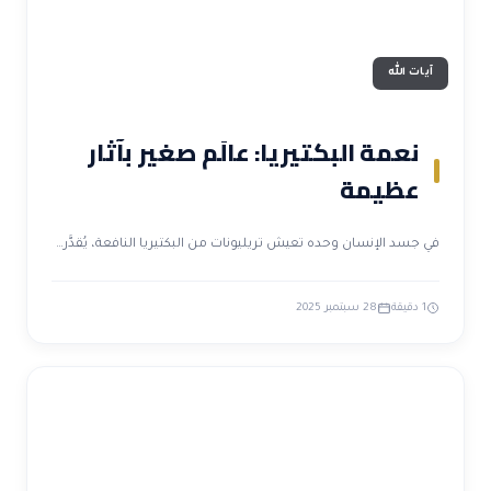
آيات الله
نعمة البكتيريا: عالَم صغير بآثار
عظيمة
في جسد الإنسان وحده تعيش تريليونات من البكتيريا النافعة، يُقدَّر…
1 دقيقة
28 سبتمبر 2025