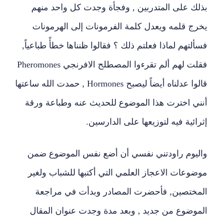
بذلك على المتدربين , وفجأة وجدت كل واحد منهم
يخرج قلمه ويعدل كلمة الفرمونات إلى الهرمونات
فسألتهم لماذا فعلتم ذلك ؟ فقالوا ظنناها خطأً طباعياً,
فقلت لهم ألم تقرءوا المصطلح الافرنجي Pheromones
قالوا عدلناه أيضاً ليصبح Hormones , حمدت الله ساعتها
أنني اخترت هذا الموضوع للحديث عنه وطباعة ورقة
إثرائية فيه لتوزيعها على الدارسين.
واليوم راودتني نفسي أن أضع نفس الموضوع ضمن
موضوعات الاعجاز العلمي التي أكتبها للشباب ولغير
المختصين, فأحضرت المصادر وبدأت في مراجعة
الموضوع من جديد , وبعد مدة وجدت عنوان المقال