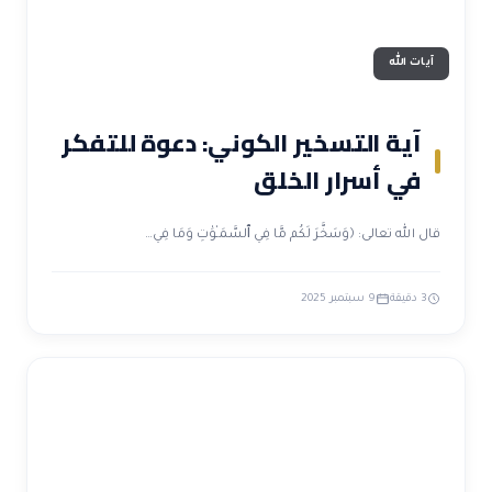
آيات الله
آية التسخير الكوني: دعوة للتفكر
في أسرار الخلق
قال الله تعالى: ﴿وَسَخَّرَ لَكُم مَّا فِي ٱلسَّمَـٰوَٰتِ وَمَا فِي…
3 دقيقة
9 سبتمبر 2025