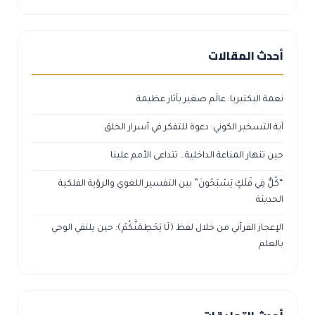
أحدث المقالات
نعمة البكتيريا: عالَم صغير بآثار عظيمة
آية التسخير الكوني: دعوة للتفكر في أسرار الخلق
حين تنهار المناعة الداخلية… تتداعى الأمم علينا
“كُلٌّ فِي فَلَكٍ يَسْبَحُونَ” بين التفسير اللغوي والرؤية الفلكية
الحديثة
الإعجاز القرآني من خلال لفظ ﴿لَا يَحْطِمَنَّكُمْ﴾: حين يلتقي الوحي
بالعلم