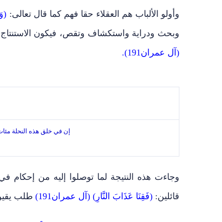
وأولو الألباب هم العقلاء حقا فهم كما قال تعالى:
(وَي
وبحث ودراية واستكشاف وتقص، فيكون الاستنتاج ا
(آل عمران191).
إن في خلق هذه النحلة مئات 
وجاءت هذه النتيجة لما توصلوا إليه من إحكام في
قائلين:
(فَقِنَا عَذَابَ النَّارِ) (آل عمران191)
طلب يقين 