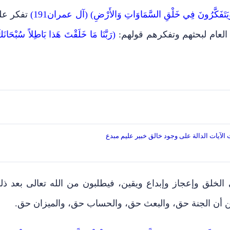
َتَفَكَّرُونَ فِي خَلْقِ السَّمَاوَاتِ وَالأَرْضِ) (آل عمران191)
تفكر عل
لعام لبحثهم وتفكرهم قولهم:
(رَبَّنَا مَا خَلَقْتَ هَذا بَاطِلاً سُبْحَانَك
الآيات الدالة على وجود خالق خبير عليم مبدع
 الخلق وإعجاز وإبداع ويقين، فيطلبون من الله تعالى بعد ذل
أن الجنة حق، والبعث حق، والحساب حق، والميزان حق.