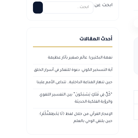
ابحث عن:
أحدث المقالات
نعمة البكتيريا: عالَم صغير بآثار عظيمة
آية التسخير الكوني: دعوة للتفكر في أسرار الخلق
حين تنهار المناعة الداخلية… تتداعى الأمم علينا
“كُلٌّ فِي فَلَكٍ يَسْبَحُونَ” بين التفسير اللغوي
والرؤية الفلكية الحديثة
الإعجاز القرآني من خلال لفظ ﴿لَا يَحْطِمَنَّكُمْ﴾:
حين يلتقي الوحي بالعلم