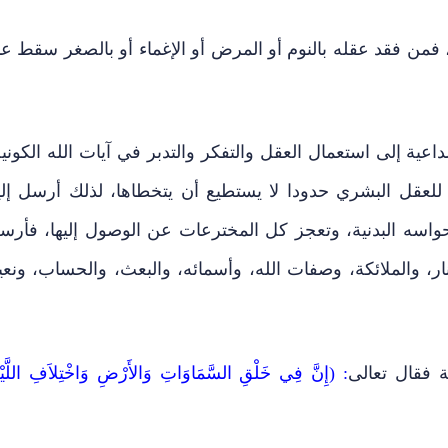
 فمن فقد عقله بالنوم أو المرض أو الإغماء أو بالصغر سقط عن
عية إلى استعمال العقل والتفكر والتدبر في آيات الله الكونية
ن للعقل البشري حدودا لا يستطيع أن يتخطاها، لذلك أرسل إلي
وحواسه البدنية، وتعجز كل المخترعات عن الوصول إليها، فأرس
النار، والملائكة، وصفات الله، وأسمائه، والبعث، والحساب، ونعي
ة فقال تعالى
: (إِنَّ فِي خَلْقِ السَّمَاوَاتِ وَالأَرْضِ وَاخْتِلاَفِ اللَّيْ