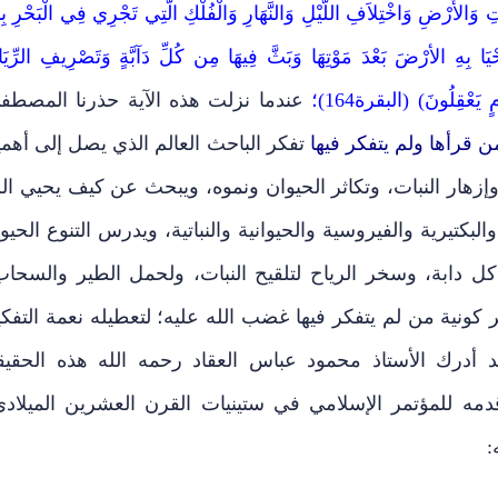
َالأَرْضِ وَاخْتِلاَفِ اللَّيْلِ وَالنَّهَارِ وَالْفُلْكِ الَّتِي تَجْرِي فِي الْبَحْرِ بِم
َا بِهِ الأرْضَ بَعْدَ مَوْتِهَا وَبَثَّ فِيهَا مِن كُلِّ دَآبَّةٍ وَتَصْرِيفِ الرِّيَا
يَعْقِلُونَ) (البقرة164)؛
عندما نزلت هذه الآية حذرنا المصطف
ن قرأها ولم يتفكر فيها
تفكر الباحث العالم الذي يصل إلى أهمي
وإزهار النبات، وتكاثر الحيوان ونموه، ويبحث عن كيف يحيي الل
البكتيرية والفيروسية والحيوانية والنباتية، ويدرس التنوع الحيو
كل دابة، وسخر الرياح لتلقيح النبات، ولحمل الطير والسحاب
 كونية من لم يتفكر فيها غضب الله عليه؛ لتعطيله نعمة التفكي
قد أدرك الأستاذ محمود عباس العقاد رحمه الله هذه الحقيق
دمه للمؤتمر الإسلامي في ستينيات القرن العشرين الميلادي
: