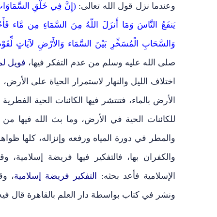
وعندما نزل قول الله تعالى:
(إِنَّ فِي خَلْقِ السَّمَاوَاتِ و
يَنفَعُ النَّاسَ وَمَا أَنزَلَ اللّهُ مِنَ السَّمَاءِ مِن مَّاء فَأَحْي
وَالسَّحَابِ الْمُسَخِّرِ بَيْنَ السَّمَاء وَالأَرْضِ لآيَاتٍ لِّقَوْمٍ 
صلى الله عليه وسلم من عدم التفكر فيها،
فويل لم
اختلاف الليل والنهار لاستمرار الحياة على الأرض، 
الأرض بالماء، فتنتشر فيها الكائنات الحية الفطرية و
للكائنات الحية في الأرض، وما بث الله فيها من 
والمطر في دورة المياه ورفعه وإنزاله، كلها ظواهر
والكفران بها، فالتفكير فيها فريضة إسلامية، و
الإسلامية فأعد بحثه:
التفكير فريضة إسلامية
، وق
ونشر في كتاب بواسطة دار العلم بالقاهرة قال فيه