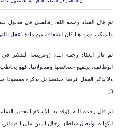
إن المتأمل في المملكة النباتية يشاهد ملايين الأدل
ثم قال العقاد رحمه الله: (فالعقل في مدلول لفظ
والمنكر، ومن هنا كان اشتقاقه من مادة (
عقل
) الت
ثم قال العقاد رحمه الله: (وفريضة التفكير في 
الوظائف، بجميع خصائصها ومدلولاتها، فهو يخاطب ا
ولا يذكر العقل عرضا مقتضبا بل يذكره مقصودا مف
8).
ثم قال رحمه الله: (وقد بدأ الإسلام التحذير الش
الكهانة، وأبطل سلطان رجال الدين على الضمائر، ون