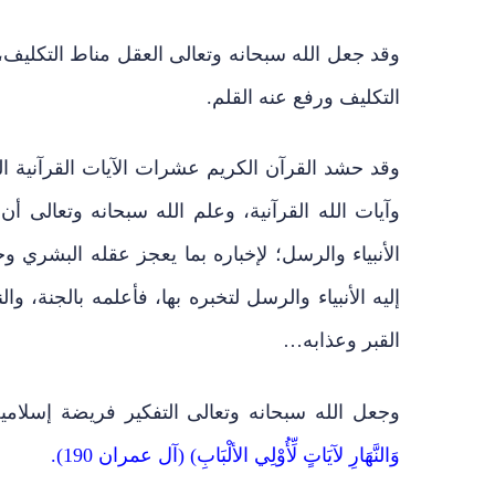
وقد جعل الله سبحانه وتعالى العقل مناط التكليف،
التكليف ورفع عنه القلم.
وقد حشد القرآن الكريم عشرات الآيات القرآنية الدا
وآيات الله القرآنية، وعلم الله سبحانه وتعالى أ
الأنبياء والرسل؛ لإخباره بما يعجز عقله البشري 
إليه الأنبياء والرسل لتخبره بها، فأعلمه بالجنة، و
القبر وعذابه…
وجعل الله سبحانه وتعالى التفكير فريضة إسلامي
وَالنَّهَارِ لآيَاتٍ لِّأُوْلِي الألْبَابِ) (آل عمران 190).