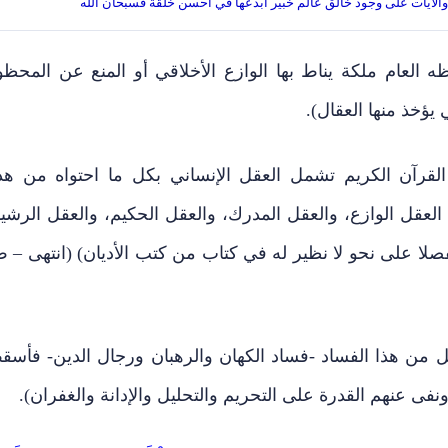
ة والآيات على وجود خالق عالم خبير أبدعها في أحسن خلقة فسبحان الله
ه العام ملكة يناط بها الوازع الأخلاقي أو المنع عن المحظو
ي يؤخذ منها العقال).
القرآن الكريم تشمل العقل الإنساني بكل ما احتواه من هذ
لعقل الوازع، والعقل المدرك، والعقل الحكيم، والعقل الرشيد
صلا على نحو لا نظير له في كتاب من كتب الأديان) (انتهى – 
امل من هذا الفساد -فساد الكهان والرهبان ورجال الدين- فأسق
فى عنهم القدرة على التحريم والتحليل والإدانة والغفران).