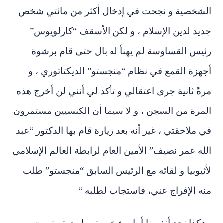
الشخصية و نجحت في إدخال أكثر من مائتي شخص
جديد لدين الإسلام ، و لكن الأسقف “كارلويوس”
رئيس القساوسة لم يهنأ له بال حتى قام برشوة
أجهزة القمع في نظام “منجستو” الديكتاتوري ، و
مرةً ثانية جرى اعتقالي و تأكد لي أنني لن أخرج هذه
المرة من السجن ، و لا سيما أن الكنسيين مستمرون
في ملاحقتي ، غير أنه بعد زيارة قام بها الدكتور “عبد
الله عمر نصيف” الأمين العام لرابطة العالم الإسلامي
لأثيوبيا و لقائه مع الرئيس السابق “منجستو” طلب
منه الإفراج عني، فاستجاب لطلبه “
وهكذا نجد أنفسنا أمام شخصية صارت تستميت من