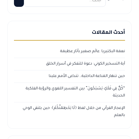
أحدث المقالات
نعمة البكتيريا: عالَم صغير بآثار عظيمة
آية التسخير الكوني: دعوة للتفكر في أسرار الخلق
حين تنهار المناعة الداخلية… تتداعى الأمم علينا
“كُلٌّ فِي فَلَكٍ يَسْبَحُونَ” بين التفسير اللغوي والرؤية الفلكية
الحديثة
الإعجاز القرآني من خلال لفظ ﴿لَا يَحْطِمَنَّكُمْ﴾: حين يلتقي الوحي
بالعلم