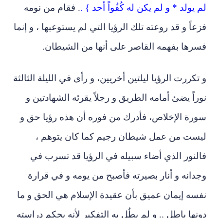
لم يولد * و لم يكن له كُفُواً أحد } .
. فقام من نومه
فزعاً و قد روعته تلك الرؤيا التي لم يستوعبها ، و إنما
فسرها بفهمه القاصر على أنها من الشيطان.
و تكررت الرؤيا ليلتين أخريين، و رأى في الليلة الثالثة
نوراً يضئ أمامه الطريق و رجلاً يقرئه الشهادتين و
سورة الإخلاص، فأدرك من فوره أن هذه رؤيا حق و
ليست من عمل شيطان رجيم كما كان يتوهم ،
فالنور الذي أضاء سبيله في الرؤيا قد تسرب في
وجدانه و أنار بصيرته فأصبح من يومه و في قرارة
نفسه إيمان عميق بأن عقيدة الإسلام هي الحق و ما
دونها باطل .. و لم يطُل به التفكير لأنه بحكم دراسته