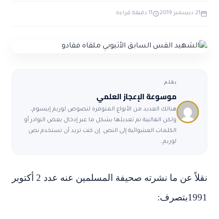
ضوابط و تأصيل الاعجاز
حول الاعجاز
الاعجاز التشريعي في القرآن
21 ديسمبر 2019
11 دقيقة قراءة
تواصل معنا
قصص للعبرة
حول السنة
مسلمين جدد
حول القراّن
مقالات اسلامية
بقلم
موسوعة الإعجاز العلمي
هنالك العديد من الأنواع المتوفرة لنصوص لوريم إيبسوم،
ولكن الغالبية تم تعديلها بشكل ما عبر إدخال بعض النوادر أو
الكلمات العشوائية إلى النص. إن كنت تريد أن تستخدم نص
لوريم…
نقلاً عن ما نشرته صحيفة المسلمين عنه عدد 2 أكتوبر
1991بتصرف: