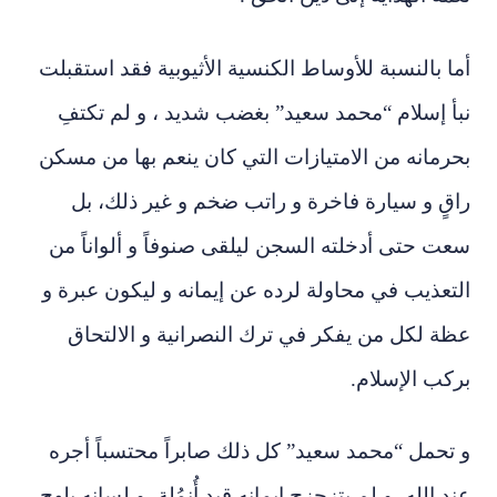
أما بالنسبة للأوساط الكنسية الأثيوبية فقد استقبلت
نبأ إسلام “محمد سعيد” بغضب شديد ، و لم تكتفِ
بحرمانه من الامتيازات التي كان ينعم بها من مسكن
راقٍ و سيارة فاخرة و راتب ضخم و غير ذلك، بل
سعت حتى أدخلته السجن ليلقى صنوفاً و ألواناً من
التعذيب في محاولة لرده عن إيمانه و ليكون عبرة و
عظة لكل من يفكر في ترك النصرانية و الالتحاق
بركب الإسلام.
و تحمل “محمد سعيد” كل ذلك صابراً محتسباً أجره
عند الله، و لم يتزحزح إيمانه قيد أُنمُلة، و لسانه يلهج