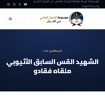
موسوعة عربية موثقة للإعجاز العلمي في القرآن الكريم
والسنة النبوية
الرئيسية
الإعجاز العلمي
مسلمين جدد
الاعجاز العلمي في علوم الأرض
آيات الله
الشهيد القس السابق الأثيوبي
الاعجاز الغيبي في القرآن
ملقاه فقادو
آيات الله في جسم الانسان
المقالات
الاعجاز في علوم الفلك والفضاء
آيات الله في خلق الحيوان
ابداعات اسلامية
شبهات وردود
الاعجاز العلمي في الكائنات الحية
آيات الله في خلق الكون
تأملات قرآنية
التطور والالحاد
المرئيات
الاعجاز البياني و اللغوي في القرآن
آيات الله في خلق النباتات
روائع الهدى النبوي
حول الاسلام
المؤلفون
الاعجاز العلمي علوم الطب و الحياة