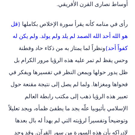
أوساط نصارى القرن الأفريقي.
رأى في منامه كأنه يقرأ سورة الإخلاص بكاملها
{قل
هو الله أحد الله الصمد لم يلد ولم يولد. ولم يكن له
كفواً أحد}
ونظراً لما يمتاز به من ذكاء حاد وفطنة
وحس يقظ لم تمر عليه هذه الرؤيا مرور الكرام بل
ظل يدور حولها ويمعن النظر في تفسيرها ويفكر في
فحواها ومغزاها. ولما لم يصل إلى نتيجة مقنعة حول
تعبير هذه الرؤيا ذهب إلى مكتب رابطة العالم
الإسلامي بأثيوبيا علّه يجد ما يطفئ ظمأه، ويجد تعليلاً
وتوضيحاً وتفسيراً لرؤيته التي لم يهدأ له بال بعدها
لإدراكه بأن هذه السورة من سور القرآن. وقد وجد