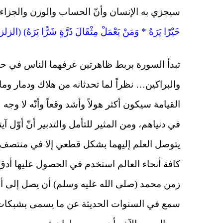
سيجزي به الإنسان وأنّ الحساب والوزن والجزاء 
خَيْرًا يَرَهُ * وَمَنْ يَعْمَلْ مِثْقَالَ ذَرَّةٍ شَرًّا يَرَهُ) (الزلزلة/ 
تبدأ السورة بربط ظاهرتين عرفهما الناس في حيات
والبراكين… نظراً لما تحدثانه من هلاك ودمار وم
القيامة سيكون أكثر هولاً وأشد وقعاً وأنّه لا و
في دنياهم، ومن المثير للتأمل والتدبير أنّ أوّل 
يتوصل العلم إليهما بشكل قطعي إلا في منتصف ه
كافة أنحاء العالم استخدم في الحصول عليها أدق
زمن محمد (صلى الله عليه وسلم) أن يصل إلى أي م
سمع في السنوات الحديثة عن ما يسمى بشبكات ال