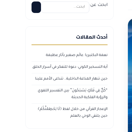
ابحث عن:
أحدث المقالات
نعمة البكتيريا: عالَم صغير بآثار عظيمة
آية التسخير الكوني: دعوة للتفكر في أسرار الخلق
حين تنهار المناعة الداخلية… تتداعى الأمم علينا
“كُلٌّ فِي فَلَكٍ يَسْبَحُونَ” بين التفسير اللغوي
والرؤية الفلكية الحديثة
الإعجاز القرآني من خلال لفظ ﴿لَا يَحْطِمَنَّكُمْ﴾:
حين يلتقي الوحي بالعلم