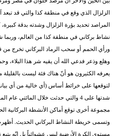
بين الحين والآخر أن مرصد حلوان في مصر ومرصد
الزلزال الذي وقع في منطقة كذا والتي قد تبعد آ
المراصد تحديد بؤرة الزلزال وشدته بدقة كبيرة، 
نشاط بركاني في منطقة كذا من العالم، وربما شا
ورأي الحمم أو سحب الرماد البركاني تخرج من ف
وهلع وذعر فدعي الله أن يقيه شر هذا البلاء، وح
يعرفه الكثيرون هو أنّ هناك فئة ليست بالقليلة
لتوقعها على خرائط أساس (أي خالية من أي بيانات
شدتها على 4 والتي حدثت خلال المائتي
مجموعة أخرى توقع أماكن الأنشطة البركانية ال
وتسمى خريطة النشاط البركاني الحديث. أظهرت 
مستوى الكرة الأرضية ليس عشوائياً بل إنّه يتبع نم