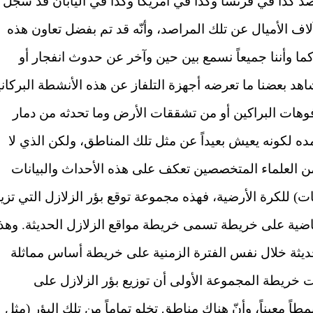
 كذا في فرنسا وكذا في أمريكا وكذا في اليابان قد سجل
لاف الأميال عن تلك المراصد، وأنّه قد تم بفضل تعاون هذه
كما وأننا جميعاً نسمع بين حين وآخر عن حدوث انفجار أو
هد بعضنا ما تعرضه أجهزة التلفاز عن هذه الأنشطة البركاني
وهات البراكين أو من تشققات الأرض وما تحدثه من دمار
مده لكونه يعيش بعيداً عن مثل تلك المناطق، ولكن الذي لا
 من العلماء المتخصصين تعكف على هذه الأحداث والبيانات
) للكرة الأرضية، فهذه مجموعة توقع بؤر الزلازل التي تزي
 عام الماضية على خريطة تسمى خريطة مواقع الزلازل الحديثة. وهذ
حديثة خلال نفس الفترة الزمنية على خريطة أساس مماثلة
خريطة المجموعة الأولى أن توزيع بؤر الزلازل على
طاً معيناً، وأنّ هناك مناطق تخلو تماماً من تلك البؤر (مثل