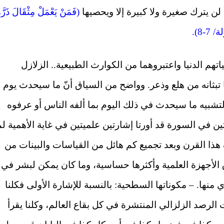
لن يترك صغيرة ولا كبيرة إلا ويحصيها
(فَمَنْ يَعْمَلْ مِثْقَالَ ذَرَّة
7-8).
هم الدنيا واعتبروهما من الكوارث الطبيعية.. الزلازل
ا تبثانه من هلع وذعر. وواضح من السياق أنّ ما سيحدث يوم
جه لتشبيه ما سيحدث في ذلك اليوم بما ألفه الناس أو عرفوه
آيتين في السورة قد أورتا إشارتين علميتين في غاية الأهمية ل
ذا القرن وبعد تجميع كم هائل من القياسات والبينات من
 الأجهزة العلمية وأكثرها حساسية، وما كان يمكن لبشر في
نها. – مكوناتها السطحية: بالنسبة للإشارة الأولى فكلنا
رصد الزلزالي المنتشرة في كل بقاع العالم، وكلنا يقرأ