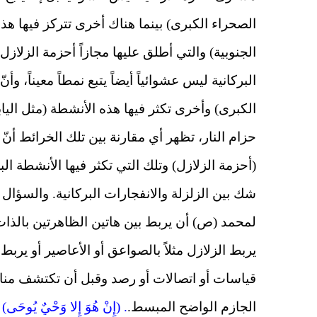
الصحراء الكبرى) بينما هناك أخرى تتركز فيها هذه 
الجنوبية) والتي أطلق عليها مجازاً أحزمة الزلاز
البركانية ليس عشوائياً أيضاً يتبع نمطاً معيناً، 
الكبرى) وأخرى تكثر فيها هذه الأنشطة (مثل اليابا
حزام النار، تظهر أي مقارنة بين تلك الخرائط أنّ 
(أحزمة الزلازل) وتلك التي تكثر فيها الأنشطة البر
شك بين الزلزلة والانفجارات البركانية. والسؤال ه
لمحمد (ص) أن يربط بين هاتين الظاهرتين بالذات
يربط الزلازل مثلاً بالصواعق أو الأعاصير أو ير
قياسات أو اتصالات أو رصد وقبل أن تكتشف مناطق
الجازم الواضح المبسط.
. (إِنْ هُوَ إِلا وَحْيٌ يُوحَى) 