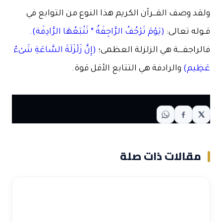
ولقد وصف القــرآن الكريم هذا النوع من التوابع في
قـوله تعالى:
(يَوْمَ تَرْجُفُ الرَّاجِفَةُ * تَتْبَعُهَا الرَّادِفَة).
فالراجفـــة هي الزلزلة العظمى؛
(إِنَّ زَلْزَلَةَ السَّاعَةِ شَىْءٌ
عَظِيم)
والرادفة هي التتابع الأقل قوة.
مقالات ذات صلة