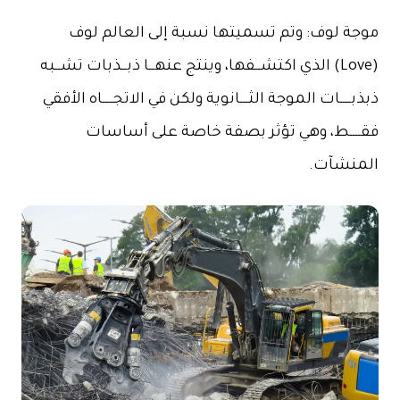
موجة لوف: وتم تسميتها نسبة إلى العالم لوف
(Love) الذي اكتشــفها، وينتج عنهــا ذبــذبات تشــبه
ذبذبــــات الموجة الثـــانوية ولكن في الاتجــــاه الأفقي
فقــــط، وهي تؤثر بصفة خاصة على أساسات
المنشآت.