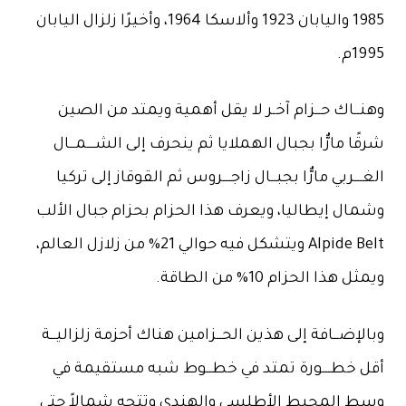
1985 واليابان 1923 وألاسكا 1964، وأخيرًا زلزال اليابان
1995م.
وهنــاك حــزام آخـر لا يقل أهمية ويمتد من الصين
شرقًا مارٌّا بجبال الهملايا ثم ينحرف إلى الشـــمــال
الغـــربي مارٌّا بجبــال زاجـــروس ثم القوقاز إلى تركيا
وشمال إيطاليا، ويعرف هذا الحزام بحزام جبال الألب
Alpide Belt ويتشكل فيه حوالي 21% من زلازل العالم،
ويمثل هذا الحزام 10% من الطاقة.
وبالإضــافة إلى هذين الحــزامين هناك أحزمة زلزاليــة
أقل خطـــورة تمتد في خطــوط شبه مستقيمة في
وسط المحيط الأطلسي والهندي وتتجه شمالاً حتى