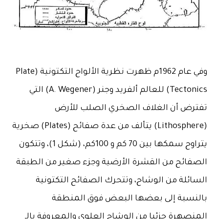
وفي عام 1962م ظهرت نظرية الألواح التكتونية (Plate
Tectonics) للعالم ألفريد وجنر (A. Wegener) التي
تفترض أن الغلاف الصخري الصلب للأرض
(Lithosphere) يتألف من عدة صفائح (Plates) صخرية
يتراوح سمكها بين 70 كم و 100كم، (شكل 1)، وتتكون
الصفائح من القشرة الأرضية وجزء صغير من الطبقة
السائلة من الوشاح، وتتحرك الصفائح التكتونية
بالنسبة إلى بعضها البعض فوق المنطقة
المنصهرة جزئيا من الوشاح العلوي والمعروفة بالـ