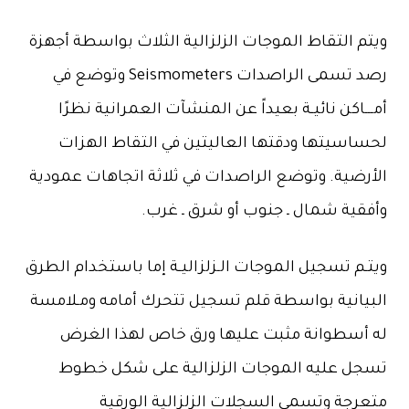
ويتم التقاط الموجات الزلزالية الثلاث بواسطة أجهزة
رصد تسمى الراصدات Seismometers وتوضع في
أمـــاكن نائيـة بعيداً عن المنشآت العمرانية نظرًا
لحساسيتها ودقتها العاليتين في التقاط الهزات
الأرضية. وتوضع الراصدات في ثلاثة اتجاهات عمودية
وأفقية شمال ـ جنوب أو شرق ـ غرب.
ويتـم تسجيل الموجات الـزلزاليـة إما باستخدام الطرق
البيانية بواسطة قلم تسجيل تتحرك أمامه ومـلامسة
له أسطوانة مثبت عليها ورق خاص لهذا الغرض
تسجل عليه الموجات الزلزالية على شكل خطوط
متعرجة وتسمى السجلات الزلزالية الورقية