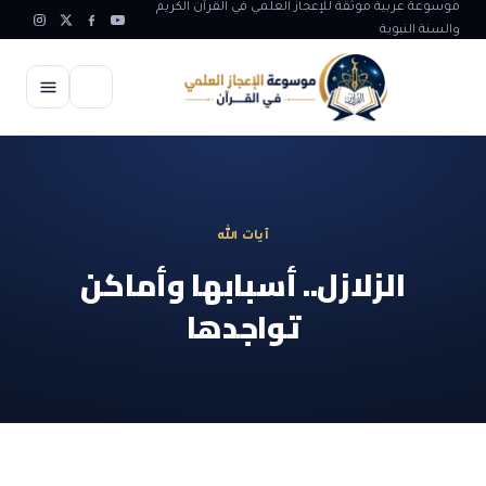
موسوعة عربية موثقة للإعجاز العلمي في القرآن الكريم
والسنة النبوية
الرئيسية
الإعجاز العلمي
آيات الله
الاعجاز العلمي في علوم الأرض
آيات الله
الزلازل.. أسبابها وأماكن
الاعجاز الغيبي في القرآن
تواجدها
آيات الله في جسم الانسان
المقالات
الاعجاز في علوم الفلك والفضاء
آيات الله في خلق الحيوان
ابداعات اسلامية
شبهات وردود
الاعجاز العلمي في الكائنات الحية
آيات الله في خلق الكون
تأملات قرآنية
التطور والالحاد
المرئيات
الاعجاز البياني و اللغوي في القرآن
آيات الله في خلق النباتات
روائع الهدى النبوي
حول الاسلام
المؤلفون
الاعجاز العلمي علوم الطب و الحياة