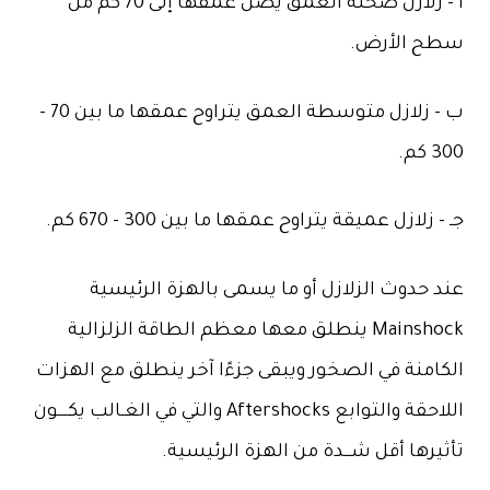
أ – زلازل ضحلة العمق يصل عمقها إلى 70 كم من
سطح الأرض.
ب – زلازل متوسطة العمق يتراوح عمقها ما بين 70 –
300 كم.
جـ – زلازل عميقة يتراوح عمقها ما بين 300 – 670 كم.
عند حدوث الزلازل أو ما يسمى بالهزة الرئيسية
Mainshock ينطلق معها معظم الطاقة الزلزالية
الكامنة في الصخور ويبقى جزءًا آخر ينطلق مع الهزات
اللاحقة والتوابع Aftershocks والتي في الغـالب يكـــون
تأثيرها أقل شــدة من الهزة الرئيسية.