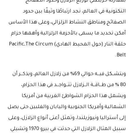
بمقارنة خريطتي توزيع الزلازل وحدود الصفائح
التكتونية في العالم، نجد ارتباطًا وثيقًا بين حدود
الصفائح ومناطق النشاط الزلزالي، وعلى هذا الأساس
أمكن تحديد ما يسمى بالأحزمة الزلزالية وأهمها حزام
حلقة النار (حول المحيط الهادي) The CircumـPacific
Belt.
ويتشــكل فيــه حوالي 69% من زلازل العالم، ويذكــر أن
80 % من طــاقــة الــزلازل تتــواجــد في هذا الحزام،
ويشمل هذا الحزام الشواطئ الغربية من أمريكا
الشمالية وأمريكا الجنوبية واليابان والفلبين حتى يصل
إلى أستراليا ونيوزيلندا، وتمثل أعتى أنواع الزلازل، وعلى
سبيل المثال الزلازل التي حدثت في بيرو 1970 وتشيلي