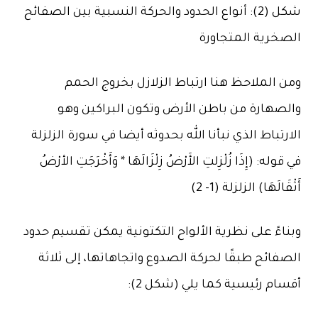
شكل (2): أنواع الحدود والحركة النسبية بين الصفائح
الصخرية المتجاورة
ومن الملاحظ هنا ارتباط الزلازل بخروج الحمم
والصهارة من باطن الأرض وتكون البراكين وهو
الارتباط الذي نبأنا الله بحدوثه أيضا في سورة الزلزلة
في قوله: (إِذَا زُلْزِلتِ الأَرْضُ زِلْزَالَهَا * وَأَخْرَجَتِ الأرْضُ
أَثْقَالَهَا) الزلزلة (1- 2)
وبناءً على نظرية الألواح التكتونية يمكن تقسيم حدود
الصفائح طبقًا لحركة الصدوع واتجاهاتها، إلى ثلاثة
أقسام رئيسية كما يلي (شكل 2):