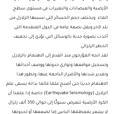
الأرضية والفيضانات والتغيرات في مستوى سطح
الماء. ويختلف حجم الخسائر التي تسببها الزلازل من
بلد لآخر ويقل بصفة عامة في الدول المتقدمة التي
أخذت بصورة جدية بالوسائل التي تؤدي إلى تخفيف
الخطر الزلزالي.
لقد اتجه المؤرخون منذ القدم إلى الاهتمام بالزلازل
وتسجيل مواقعها وتواري حدوثها ووصف أحداثها
وتقدير شدتها والأضرار الناجمة عنها، وتطور هذا
الاهتمام حديثا حتى أصبح علما قائما بذاته يسمى علم
الزلازل (Earthquake Seismology) خاصة إذا علمنا أن
الكرة الأرضية تتعرض سنويٌّا إلى حوالي 350 ألف زلزال
لا يشعر بمعظمها الناس إما لضعفها أو لحدوثها