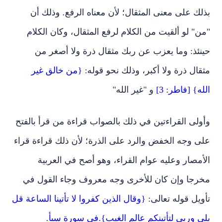
بذلك على معنى المثقال؛ لأن معناه الرفع. وذلك أن
"من" لو ألقيت من الكلام لرفع المثقال، وكان الكلام
حينئذ: وما يعزب عن ربك مثقال ذرة ولا أصغر من
مثقال ذرة ولا أكبر، وذلك نحو قوله:
{من خالق غير
الله} [فاطر: 3]
و "غير الله"
وأولى القراءتين في ذلك بالصواب قراءة من قرأ بالفتح
على وجه الخفض والرد على الذرة؛ لأن ذلك قراءة قراء
الأمصار وعليه عوام القراء، وهو أصح في العربية
مخرجا وإن كان للأخرى وجه معروف وجاء القول في
تأويل قوله تعالى:
{وقال الذين كفروا لا تأتينا الساعة قل
بلى وربي لتأتينكم عالم الغيب}.في سورة سبأ.