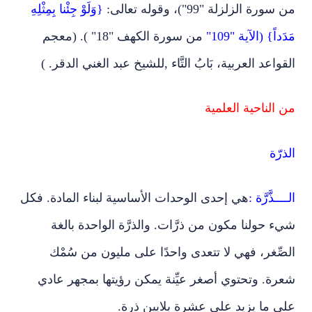
من سورة الزلزلة "99")، وقوله تعالى:
{وَلَوْ جِئْنا بِمِثْلِهِ
مَدَداً} (الآية "109"
من سورة الكهف "18" ). (معجم
القواعد العربية، بَابُ التَّاء ,للشيخ عبد الغني الدقر. )
من الناحية العلمية
الذرّة
الــــذَّرَّة :
هي إحدى الوحدات الأساسية لبناء المادة. فكل
شيء حولنا مكون من ذرَّات. والذرَّة الواحدة بالغة
الصِّغر، فهي لا تتعدى واحدًا على مليون من سُمْك
شعرة. وتحتوي أصغر عيِّنة يمكن رؤيتها بمجهر عادي
على ما يزيد على عشرة بلايين ذرة.