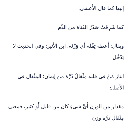
إِليها كما قال الأَعشى:
كما شَرِقَتْ صَدْرُ القَناة من الدَّم
ويقال: أَعطه ثِقْله أَي وَزْنَه. ابن الأَثير: وفي الحديث لا
يَدْخُل
النارَ مَنْ في قلبه مِثْقالُ ذَرَّة من إِيمان؛ المِثْقال في
الأَصل:
مقدار من الوزن أَيَّ شيءٍ كان من قليل أَو كثير، فمعنى
مِثْقال ذرَّة وزن