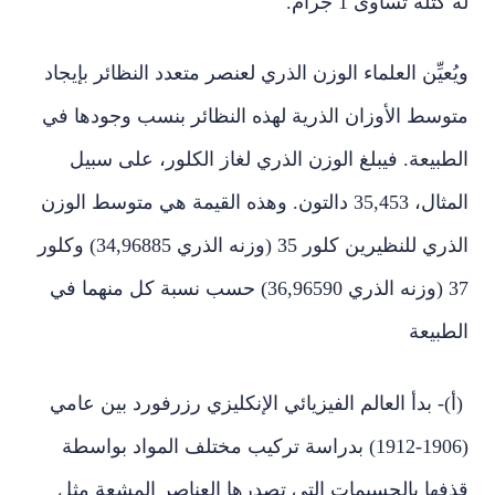
له كتلة تساوى 1 جرام.
ويُعيِّن العلماء الوزن الذري لعنصر متعدد النظائر بإيجاد
متوسط الأوزان الذرية لهذه النظائر بنسب وجودها في
الطبيعة. فيبلغ الوزن الذري لغاز الكلور، على سبيل
المثال، 35,453 دالتون. وهذه القيمة هي متوسط الوزن
الذري للنظيرين كلور 35 (وزنه الذري 34,96885) وكلور
37 (وزنه الذري 36,96590) حسب نسبة كل منهما في
الطبيعة
(أ)- بدأ العالم الفيزيائي الإنكليزي رزرفورد بين عامي
(1906-1912) بدراسة تركيب مختلف المواد بواسطة
قذفها بالجسيمات التي تصدرها العناصر المشعة مثل