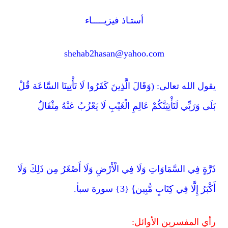
أستـاذ فيزيـــــاء
shehab2hasan@yahoo.com
يقول الله تعالى: (وَقَالَ الَّذِينَ كَفَرُوا لَا تَأْتِينَا السَّاعَة قُلْ
بَلَى وَرَبِّي لَتَأْتِيَنَّكُمْ عَالِمِ الْغَيْبِ لَا يَعْزُبُ عَنْهُ مِثْقَالُ
ذَرَّةٍ فِي السَّمَاوَاتِ وَلَا فِي الْأَرْضِ وَلَا أَصْغَرُ مِن ذَلِكَ وَلَا
أَكْبَرُ إِلَّا فِي كِتَابٍ مُّبِين)ٍ {3} سورة سبأ.
رأي المفسرين الأوائل: