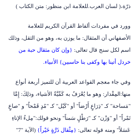
ذرّة،( لسان العرب.للعلامة ابن منظور: متن الكتاب )
وورد في مفردات ألفاظ القرآن الكريم للعلامة
الأصفهاني أن المثقال: ما يوزن به، وهو من الثقل، وذلك
اسم لكل سنج قال تعالى:
{وإن كان مثقال حبة من
خردل أتينا بها وكفى بنا حاسبين} الأنبياء.
وفي جاء معجم القواعد العربية أن للتميز أربعة أنواع
منها:المِقْدار: وهو ما يُعْرَفُ به كَمِّيَّةُ الأشياء، وذلِكَ: إِمَّا
"مَساحة" كـ "ذِرَاعٍ أَرْضاً" أو "كَيْل" كـ "مُدٍ قَمْحاُ" و "صاعٍ
تَمْراً" أو "وَزْن" كـ "رَطْلٍ سَمناً" ونحو قولك:"مِلءُ الإناءِ
عَسَلاً" ومنه قوله تعالى:
{مِثْقال ذَرَّةٍ خَيْراً}
(الآية "7"