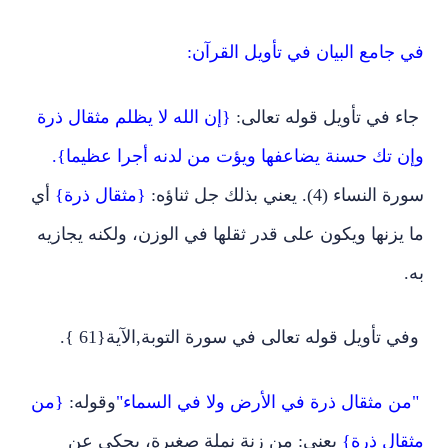
في جامع البيان في تأويل القرآن:
جاء في تأويل قوله تعالى:
{إن الله لا يظلم مثقال ذرة
وإن تك حسنة يضاعفها ويؤت من لدنه أجرا عظيما}.
سورة النساء (4). يعني بذلك جل ثناؤه:
{مثقال ذرة}
أي
ما يزنها ويكون على قدر ثقلها في الوزن، ولكنه يجازيه
به.
‏ وفي تأويل قوله تعالى في سورة التوبة,الآية{61 }.
"من مثقال ذرة في الأرض ولا في السماء"
وقوله:
{من
مثقال ذرة}
يعني: من زنة نملة صغيرة، يحكى عن