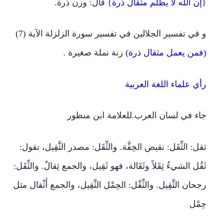
{إن الله لا يظلم مثقال ذرة}
قال: وزن ذرة.
و في تفسير الجلالين في تفسير سورة الزلزلة الآية (7)
(فمن يعمل مثقال ذرة)
زنة نملة صغيرة .
رأي علماء اللغة العربية
جاء في لسان العرب.للعلامة ابن منظور
ثقل: الثِّقَل: نقيض الخِفَّة. والثِّقَل: مصدر الثَّقِيل، تقول:
ثَقُل الشيءُ ثِقَلاً وثَقَالة، فهو ثَقِيل، والجمع ثِقالٌ. والثِّقَل:
رجحان الثَّقِيل. والثِّقْل: الحِمْل الثَّقِيل، والجمع أَثْقال مثل
حِمْل