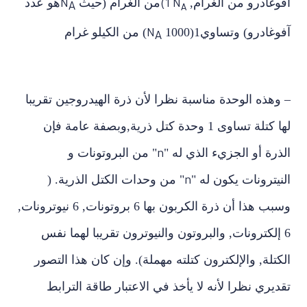
آفوغادرو من الغرام,
من الغرام
(حيث
هو عدد
N
(
1 N
A
A
آفوغادرو) وتساوي
1(1000
) من الكيلو غرام
N
A
–
وهذه الوحدة مناسبة نظرا لأن ذرة الهيدروجين تقريبا
لها كتلة تساوى 1 وحدة كتل ذرية,
وبصفة عامة فإن
ا
لذرة
أو الجزيء الذي له "
" من البروتونات و
n
النيترونات يكون له "
" من وحدات الكتل الذرية. (
n
وسبب هذا أن ذرة الكربون بها 6 بروتونات, 6 نيوترونات,
6 إلكترونات, والبروتون والنيوترون تقريبا لهما نفس
الكتلة, والإلكترون كتلته مهملة). وإن كان هذا التصور
تقديري نظرا لأنه لا يأخذ في الاعتبار طاقة الترابط