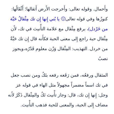
وأَحمال. وقوله تعالى: وأَخرجت الأَرض أَثقالها؛ أَثْقَالُها:
كنوزُها وفي قوله تعالى
🙁 يا بُني إِنها إِن تك مِثْقالُ حَبَّة
من خَرْدل)
، برفع مِثْقال مع علامة التأْنيث في تك، لأَن
مِثْقال حبة راجع إِلى معنى الحبة فكأَنه قال إِن تك حَبَّةٌ
من خردل. التهذيب: المِثْقال وَزْن معلوم قَدْرُه،ويجوز
نصبُ
المثقال ورفعُه، فمن رَفَعه رفعه بتَكُ ومن نصب جعل
في تك اسماً مضمراً مجهولاً مثل الهاء في قوله عز
وجل: إِنها إِن تك، قال: وجاز تأْنيث تَكُ والمِثْقال ذَكَرٌ لأَنه
مضاف إِلى الحبة، والمعنى للحبة فذهب التأْنيث.