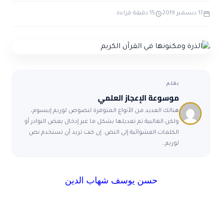
ضوابط و تأصيل الاعجاز
حول الاعجاز
الاعجاز التشريعي في القرآن
17 ديسمبر 2019
15 دقيقة قراءة
تواصل معنا
قصص للعبرة
حول السنة
مسلمين جدد
حول القراّن
مقالات اسلامية
بقلم
موسوعة الإعجاز العلمي
هنالك العديد من الأنواع المتوفرة لنصوص لوريم إيبسوم،
ولكن الغالبية تم تعديلها بشكل ما عبر إدخال بعض النوادر أو
الكلمات العشوائية إلى النص. إن كنت تريد أن تستخدم نص
لوريم…
حسن يوسف شهاب الدين