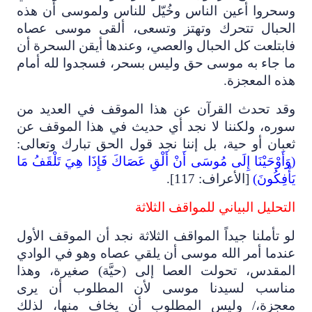
وسحروا أعين الناس وخُيّل للناس ولموسى أن هذه
الحبال تتحرك وتهتز وتسعى، ألقى موسى عصاه
فابتلعت كل الحبال والعصي، وعندها أيقن السحرة أن
ما جاء به موسى حق وليس بسحر، فسجدوا لله أمام
هذه المعجزة.
وقد تحدث القرآن عن هذا الموقف في العديد من
سوره، ولكننا لا نجد أي حديث في هذا الموقف عن
ثعبان أو حية، بل إننا نجد قول الحق تبارك وتعالى:
(وَأَوْحَيْنَا إِلَى مُوسَى أَنْ أَلْقِ عَصَاكَ فَإِذَا هِيَ تَلْقَفُ مَا
يَأْفِكُونَ)
[الأعراف: 117].
التحليل البياني للمواقف الثلاثة
لو تأملنا جيداً المواقف الثلاثة نجد أن الموقف الأول
عندما أمر الله موسى أن يلقي عصاه وهو في الوادي
المقدس، تحولت العصا إلى (حيَّة) صغيرة، وهذا
مناسب لسيدنا موسى لأن المطلوب أن يرى
معجزة،/ وليس المطلوب أن يخاف منها، لذلك