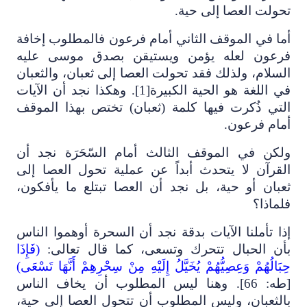
تحولت العصا إلى حية.
أما في الموقف الثاني أمام فرعون فالمطلوب إخافة
فرعون لعله يؤمن ويستيقن بصدق موسى عليه
السلام، ولذلك فقد تحولت العصا إلى ثعبان، والثعبان
في اللغة هو الحية الكبيرة
[1]
. وهكذا نجد أن الآيات
التي ذُكرت فيها كلمة (ثعبان) تختص بهذا الموقف
أمام فرعون.
ولكن في الموقف الثالث أمام السّحَرَة نجد أن
القرآن لا يتحدث أبداً عن عملية تحول العصا إلى
ثعبان أو حية، بل نجد أن العصا تبتلع ما يأفكون،
فلماذا؟
إذا تأملنا الآيات بدقة نجد أن السحرة أوهموا الناس
بأن الحبال تتحرك وتسعى، كما قال تعالى:
(فَإِذَا
حِبَالُهُمْ وَعِصِيُّهُمْ يُخَيَّلُ إِلَيْهِ مِنْ سِحْرِهِمْ أَنَّهَا تَسْعَى)
[طه: 66]. وهنا ليس المطلوب أن يخاف الناس
بالثعبان، وليس المطلوب أن تتحول العصا إلى حية،