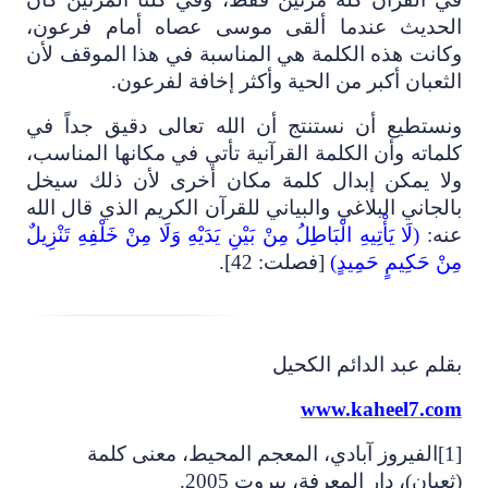
الحديث عندما ألقى موسى عصاه أمام فرعون،
وكانت هذه الكلمة هي المناسبة في هذا الموقف لأن
الثعبان أكبر من الحية وأكثر إخافة لفرعون.
ونستطيع أن نستنتج أن الله تعالى دقيق جداً في
كلماته وأن الكلمة القرآنية تأتي في مكانها المناسب،
ولا يمكن إبدال كلمة مكان أخرى لأن ذلك سيخل
بالجاني البلاغي والبياني للقرآن الكريم الذي قال الله
عنه:
(لَا يَأْتِيهِ الْبَاطِلُ مِنْ بَيْنِ يَدَيْهِ وَلَا مِنْ خَلْفِهِ تَنْزِيلٌ
مِنْ حَكِيمٍ حَمِيدٍ)
[فصلت: 42].
بقلم عبد الدائم الكحيل
www.kaheel7.com
[1]
الفيروز آبادي، المعجم المحيط، معنى كلمة
(ثعبان)، دار المعرفة، بيروت 2005.