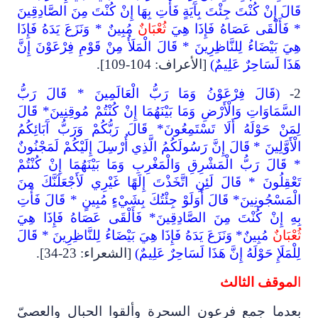
قَالَ إِنْ كُنْتَ جِئْتَ بِآَيَةٍ فَأْتِ بِهَا إِنْ كُنْتَ مِنَ الصَّادِقِينَ
* فَأَلْقَى عَصَاهُ فَإِذَا هِيَ
ثُعْبَانٌ
مُبِينٌ * وَنَزَعَ يَدَهُ فَإِذَا
هِيَ بَيْضَاءُ لِلنَّاظِرِينَ * قَالَ الْمَلَأُ مِنْ قَوْمِ فِرْعَوْنَ إِنَّ
هَذَا لَسَاحِرٌ عَلِيمٌ)
[الأعراف: 104-109].
2-
(قَالَ فِرْعَوْنُ وَمَا رَبُّ الْعَالَمِينَ * قَالَ رَبُّ
السَّمَاوَاتِ وَالْأَرْضِ وَمَا بَيْنَهُمَا إِنْ كُنْتُمْ مُوقِنِينَ* قَالَ
لِمَنْ حَوْلَهُ أَلَا تَسْتَمِعُونَ* قَالَ رَبُّكُمْ وَرَبُّ آَبَائِكُمُ
الْأَوَّلِينَ * قَالَ إِنَّ رَسُولَكُمُ الَّذِي أُرْسِلَ إِلَيْكُمْ لَمَجْنُونٌ
* قَالَ رَبُّ الْمَشْرِقِ وَالْمَغْرِبِ وَمَا بَيْنَهُمَا إِنْ كُنْتُمْ
تَعْقِلُونَ * قَالَ لَئِنِ اتَّخَذْتَ إِلَهًا غَيْرِي لَأَجْعَلَنَّكَ مِنَ
الْمَسْجُونِينَ* قَالَ أَوَلَوْ جِئْتُكَ بِشَيْءٍ مُبِينٍ * قَالَ فَأْتِ
بِهِ إِنْ كُنْتَ مِنَ الصَّادِقِينَ* فَأَلْقَى عَصَاهُ فَإِذَا هِيَ
ثُعْبَانٌ
مُبِينٌ* وَنَزَعَ يَدَهُ فَإِذَا هِيَ بَيْضَاءُ لِلنَّاظِرِينَ * قَالَ
لِلْمَلَإِ حَوْلَهُ إِنَّ هَذَا لَسَاحِرٌ عَلِيمٌ)
[الشعراء: 23-34].
ا
لموقف الثالث
بعدما جمع فرعون السحرة وألقوا الحبال والعصيّ