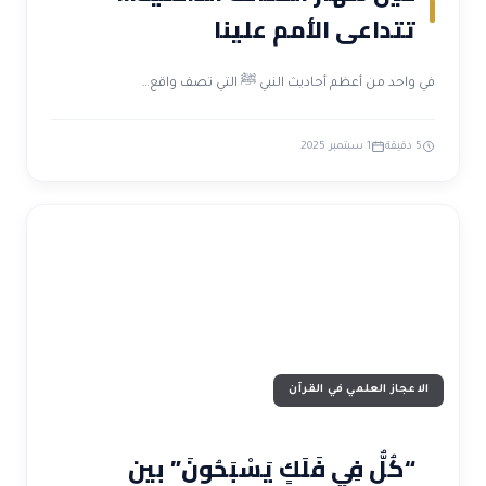
تتداعى الأمم علينا
في واحد من أعظم أحاديث النبي ﷺ التي تصف واقع…
5 دقيقة
1 سبتمبر 2025
الاعجاز العلمي في القرآن
“كُلٌّ فِي فَلَكٍ يَسْبَحُونَ” بين