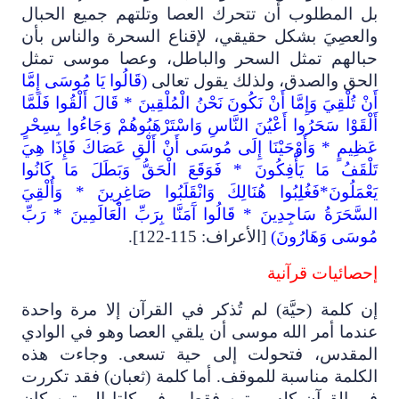
بل المطلوب أن تتحرك العصا وتلتهم جميع الحبال
والعصِيَ بشكل حقيقي، لإقناع السحرة والناس بأن
حبالهم تمثل السحر والباطل، وعصا موسى تمثل
الحق والصدق، ولذلك يقول تعالى
(قَالُوا يَا مُوسَى إِمَّا
أَنْ تُلْقِيَ وَإِمَّا أَنْ نَكُونَ نَحْنُ الْمُلْقِينَ * قَالَ أَلْقُوا فَلَمَّا
أَلْقَوْا سَحَرُوا أَعْيُنَ النَّاسِ وَاسْتَرْهَبُوهُمْ وَجَاءُوا بِسِحْرٍ
عَظِيمٍ * وَأَوْحَيْنَا إِلَى مُوسَى أَنْ أَلْقِ عَصَاكَ فَإِذَا هِيَ
تَلْقَفُ مَا يَأْفِكُونَ * فَوَقَعَ الْحَقُّ وَبَطَلَ مَا كَانُوا
يَعْمَلُونَ*فَغُلِبُوا هُنَالِكَ وَانْقَلَبُوا صَاغِرِينَ * وَأُلْقِيَ
السَّحَرَةُ سَاجِدِينَ * قَالُوا آَمَنَّا بِرَبِّ الْعَالَمِينَ * رَبِّ
مُوسَى وَهَارُونَ)
[الأعراف: 115-122].
إحصائيات قرآنية
إن كلمة (حيَّة) لم تُذكر في القرآن إلا مرة واحدة
عندما أمر الله موسى أن يلقي العصا وهو في الوادي
المقدس، فتحولت إلى حية تسعى. وجاءت هذه
الكلمة مناسبة للموقف. أما كلمة (ثعبان) فقد تكررت
في القرآن كله مرتين فقط، وفي كلتا المرتين كان