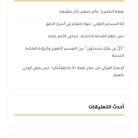
نعمة البكتيريا: عالَم صغير بآثار عظيمة
آية التسخير الكوني: دعوة للتفكر في أسرار الخلق
حين تنهار المناعة الداخلية… تتداعى الأمم علينا
“كُلٌّ فِي فَلَكٍ يَسْبَحُونَ” بين التفسير اللغوي والرؤية الفلكية
الحديثة
الإعجاز القرآني من خلال لفظ ﴿لَا يَحْطِمَنَّكُمْ﴾: حين يلتقي الوحي
بالعلم
أحدث التعليقات