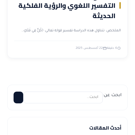
التفسير اللغوي والرؤية الفلكية
الحديثة
الملخص: تتناول هذه الدراسة تفسير قوله تعالى: ﴿كُلٌّ فِي فَلَكٍ…
6 دقيقة
22 أغسطس 2025
ابحث عن:
أحدث المقالات