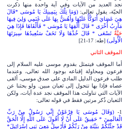
نجد العديد من الآيات وفي آية واحدة منها ذكرت
الحيّة، يقول تعالى:
(وَمَا تِلْكَ بِيَمِينِكَ يَا مُوسَى *قَالَ
هِيَ عَصَايَ أَتَوَكَّأُ عَلَيْهَا وَأَهُشُّ بِهَا عَلَى غَنَمِي وَلِيَ فِيهَا
مَآَرِبُ أُخْرَى * قَالَ أَلْقِهَا يَا مُوسَى * فَأَلْقَاهَا فَإِذَا هِيَ
حَيَّةٌ
تَسْعَى * قَالَ خُذْهَا وَلَا تَخَفْ سَنُعِيدُهَا سِيرَتَهَا
الْأُولَى)
[طه: 17-21]
الموقف الثاني
أما الموقف فيتمثل بقدوم موسى عليه السلام إلى
فرعون ومحاولة إقناعه بوجود الله تعالى، وعندما
طلب فرعون الدليل المادي على صدق موسى، ألقى
عصاه فإذا بها تتحول إلى ثعبان مبين. ولو بحثنا عن
الآيات التي تناولت هذا الموقف نجد عدة آيات، ولكن
الثعبان ذُكر مرتين فقط في قوله تعالى:
1-
(وَقَالَ مُوسَى يَا فِرْعَوْنُ إِنِّي رَسُولٌ مِنْ رَبِّ
الْعَالَمِينَ * حَقِيقٌ عَلَى أَنْ لَا أَقُولَ عَلَى اللَّهِ إِلَّا الْحَقَّ
قَدْ جِئْتُكُمْ بِبَيِّنَةٍ مِنْ رَبِّكُمْ فَأَرْسِلْ مَعِيَ بَنِي إِسْرَائِيلَ*