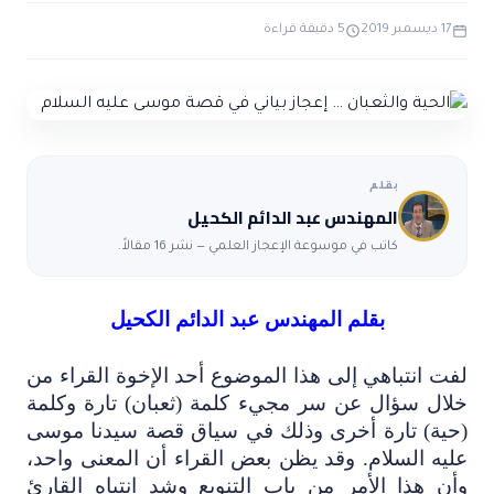
ضوابط و تأصيل الاعجاز
حول الاعجاز
الاعجاز التشريعي في القرآن
17 ديسمبر 2019
5 دقيقة قراءة
تواصل معنا
قصص للعبرة
حول السنة
مسلمين جدد
حول القراّن
مقالات اسلامية
بقلم
المهندس عبد الدائم الكحيل
كاتب في موسوعة الإعجاز العلمي — نشر 16 مقالاً.
بقلم المهندس عبد الدائم الكحيل
لفت انتباهي إلى هذا الموضوع أحد الإخوة القراء من
خلال سؤال عن سر مجيء كلمة (ثعبان) تارة وكلمة
(حية) تارة أخرى وذلك في سياق قصة سيدنا موسى
عليه السلام. وقد يظن بعض القراء أن المعنى واحد،
وأن هذا الأمر من باب التنويع وشد انتباه القارئ