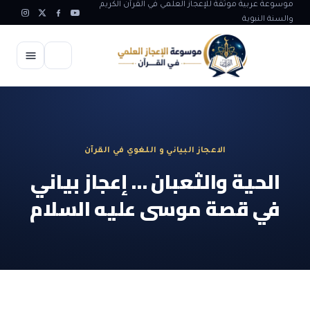
موسوعة عربية موثقة للإعجاز العلمي في القرآن الكريم
والسنة النبوية
الرئيسية
الإعجاز العلمي
الاعجاز البياني و اللغوي في القرآن
الاعجاز العلمي في علوم الأرض
آيات الله
الحية والثعبان … إعجاز بياني
الاعجاز الغيبي في القرآن
في قصة موسى عليه السلام
آيات الله في جسم الانسان
المقالات
الاعجاز في علوم الفلك والفضاء
آيات الله في خلق الحيوان
ابداعات اسلامية
شبهات وردود
الاعجاز العلمي في الكائنات الحية
آيات الله في خلق الكون
تأملات قرآنية
التطور والالحاد
المرئيات
الاعجاز البياني و اللغوي في القرآن
آيات الله في خلق النباتات
روائع الهدى النبوي
حول الاسلام
المؤلفون
الاعجاز العلمي علوم الطب و الحياة