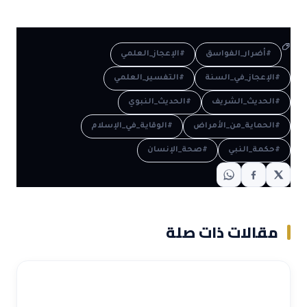
#أضرار_الفواسق
#الإعجاز_العلمي
#الإعجاز_في_السنة
#التفسير_العلمي
#الحديث_الشريف
#الحديث_النبوي
#الحماية_من_الأمراض
#الوقاية_في_الإسلام
#حكمة_النبي
#صحة_الإنسان
مقالات ذات صلة