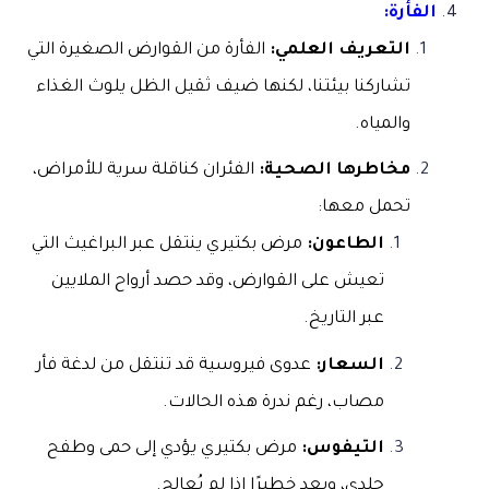
الفأرة:
التعريف العلمي:
الفأرة من القوارض الصغيرة التي
تشاركنا بيئتنا، لكنها ضيف ثقيل الظل يلوث الغذاء
والمياه.
مخاطرها الصحية:
الفئران كناقلة سرية للأمراض،
تحمل معها:
الطاعون:
مرض بكتيري ينتقل عبر البراغيث التي
تعيش على القوارض، وقد حصد أرواح الملايين
عبر التاريخ.
السعار:
عدوى فيروسية قد تنتقل من لدغة فأر
مصاب، رغم ندرة هذه الحالات.
التيفوس:
مرض بكتيري يؤدي إلى حمى وطفح
جلدي، ويعد خطيرًا إذا لم يُعالج.