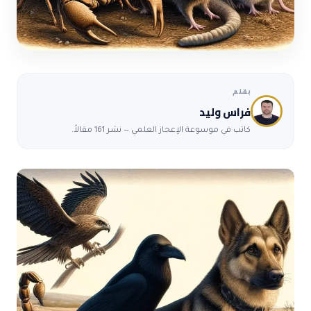
بقلم
فراس وليد
كاتب في موسوعة الإعجاز العلمي — نشر 161 مقالاً.