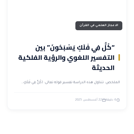
الاعجاز العلمي في القرآن
“كُلٌّ فِي فَلَكٍ يَسْبَحُونَ” بين
التفسير اللغوي والرؤية الفلكية
الحديثة
الملخص: تتناول هذه الدراسة تفسير قوله تعالى: ﴿كُلٌّ فِي فَلَكٍ…
6 دقيقة
22 أغسطس 2025