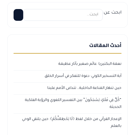
ابحث عن:
أحدث المقالات
نعمة البكتيريا: عالَم صغير بآثار عظيمة
آية التسخير الكوني: دعوة للتفكر في أسرار الخلق
حين تنهار المناعة الداخلية… تتداعى الأمم علينا
“كُلٌّ فِي فَلَكٍ يَسْبَحُونَ” بين التفسير اللغوي والرؤية الفلكية
الحديثة
الإعجاز القرآني من خلال لفظ ﴿لَا يَحْطِمَنَّكُمْ﴾: حين يلتقي الوحي
بالعلم