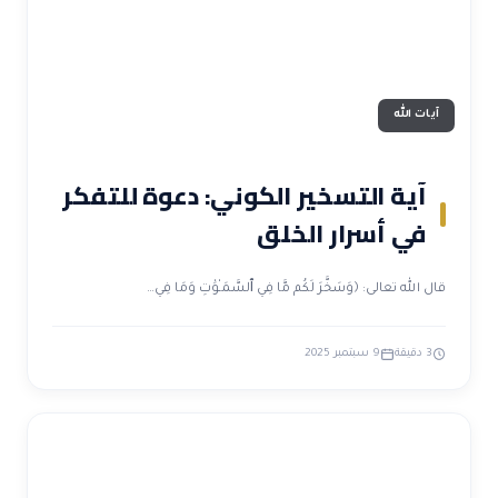
آيات الله
آية التسخير الكوني: دعوة للتفكر
في أسرار الخلق
قال الله تعالى: ﴿وَسَخَّرَ لَكُم مَّا فِي ٱلسَّمَـٰوَٰتِ وَمَا فِي…
3 دقيقة
9 سبتمبر 2025