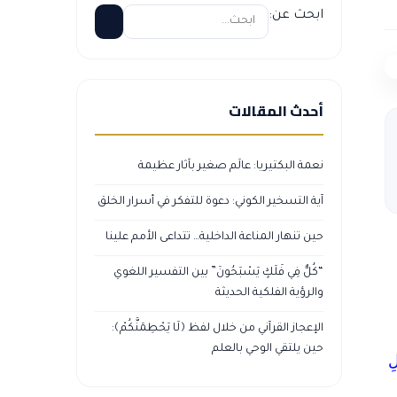
ابحث عن:
أحدث المقالات
نعمة البكتيريا: عالَم صغير بآثار عظيمة
آية التسخير الكوني: دعوة للتفكر في أسرار الخلق
حين تنهار المناعة الداخلية… تتداعى الأمم علينا
“كُلٌّ فِي فَلَكٍ يَسْبَحُونَ” بين التفسير اللغوي
والرؤية الفلكية الحديثة
الإعجاز القرآني من خلال لفظ ﴿لَا يَحْطِمَنَّكُمْ﴾:
حين يلتقي الوحي بالعلم
لِ