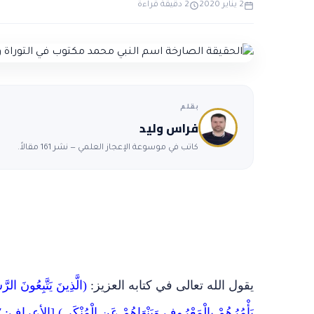
2 يناير 2020
2 دقيقة قراءة
بقلم
فراس وليد
كاتب في موسوعة الإعجاز العلمي — نشر 161 مقالاً.
يقول الله تعالى في كتابه العزيز:
(الَّذِينَ يَتَّبِعُونَ الرّ
يَأْمُرُهُمْ بِالْمَعْرُوفِ وَيَنْهَاهُمْ عَنِ الْمُنْكَرِ ) [الأعراف: 157].