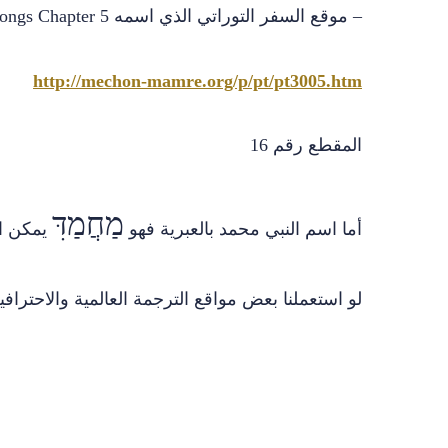
– موقع السفر التوراتي الذي اسمه
ongs Chapter 5
http://mechon-mamre.org/p/pt/pt3005.htm
المقطع رقم 16
מַחֲמַדִּ
أما اسم النبي محمد بالعبرية فهو
يمكن ا
لو استعملنا بعض مواقع الترجمة العالمية والاحتراف