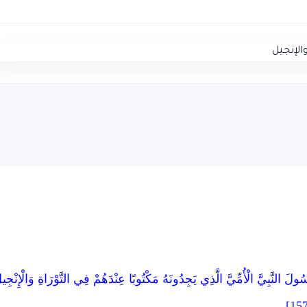
َسُولَ النَّبِيَّ الْأُمِّيَّ الَّذِي يَجِدُونَهُ مَكْتُوبًا عِنْدَهُمْ فِي التَّوْرَاةِ وَالْإِنْجِي