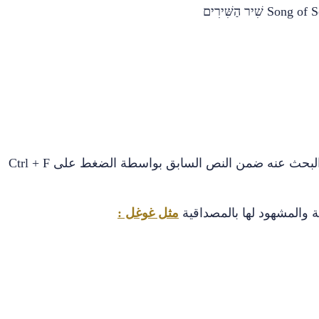
Song of S
שִׁיר הַשִּׁירִים
لبحث عنه ضمن النص السابق بواسطة الضغط على
F
+
Ctrl
ية والمشهود لها بالمصداقية
مثل غوغل :