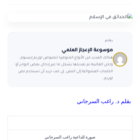
ضوابط و تأصيل الاعجاز
حول الاعجاز
الاعجاز التشريعي في القرآن
تواصل معنا
قصص للعبرة
حول السنة
مسلمين جدد
حول القراّن
مقالات اسلامية
بقلم
موسوعة الإعجاز العلمي
هنالك العديد من الأنواع المتوفرة لنصوص لوريم إيبسوم،
ولكن الغالبية تم تعديلها بشكل ما عبر إدخال بعض النوادر أو
الكلمات العشوائية إلى النص. إن كنت تريد أن تستخدم نص
لوريم…
بقلم د. راغب السرجاني
صورة للداعية راغب السرجاني