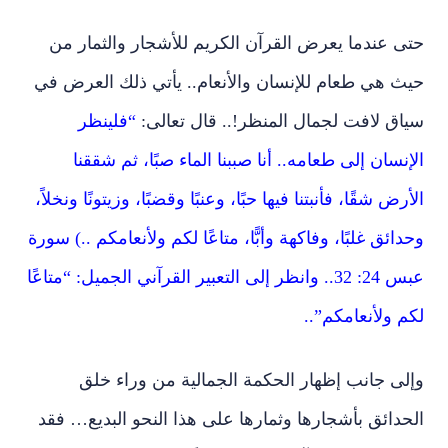
حتى عندما يعرض القرآن الكريم للأشجار والثمار من
حيث هي طعام للإنسان والأنعام.. يأتي ذلك العرض في
سياق لافت لجمال المنظر!.. قال تعالى:
“فلينظر
الإنسان إلى طعامه.. أنا صببنا الماء صبًا، ثم شققنا
الأرض شقًا، فأنبتنا فيها حبًا، وعنبًا وقضبًا، وزيتونًا ونخلاً،
وحدائق غلبًا، وفاكهة وأبًّا، متاعًا لكم ولأنعامكم ..) سورة
عبس 24: 32.. وانظر إلى التعبير القرآني الجميل: “متاعًا
لكم ولأنعامكم”..
وإلى جانب إظهار الحكمة الجمالية من وراء خلق
الحدائق بأشجارها وثمارها على هذا النحو البديع… فقد