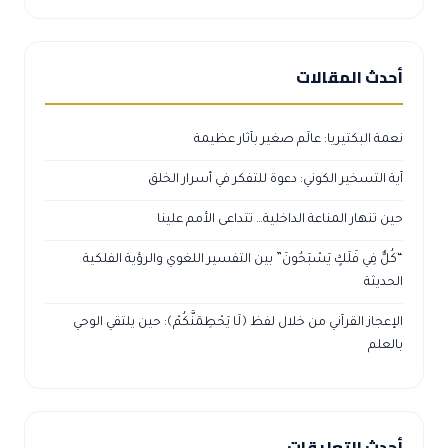
أحدث المقالات
نعمة البكتيريا: عالَم صغير بآثار عظيمة
آية التسخير الكوني: دعوة للتفكر في أسرار الخلق
حين تنهار المناعة الداخلية… تتداعى الأمم علينا
“كُلٌّ فِي فَلَكٍ يَسْبَحُونَ” بين التفسير اللغوي والرؤية الفلكية
الحديثة
الإعجاز القرآني من خلال لفظ ﴿لَا يَحْطِمَنَّكُمْ﴾: حين يلتقي الوحي
بالعلم
أحدث التعليقات