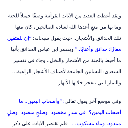
ولقد أعطت العديد من الآيات القرآنية وصفًا جميلاً للجنة
وما بها من متعٍ أعدها الله لعباده الصالحين، كان منها
تلك الحدائق والأشجار.. حيث يقول سبحانه:
“إن للمتقين
مفازًا: حدائق وأعنابًا..”
ويفسر ابن عباس الحدائق بأنها
ما أحيط بالجنة من الأشجار والنخل.. وجاء في تفسير
السعدي: البساتين الجامعة لأصناف الأشجار الزاهية…
والثمار التي تتفجر خلالها الأنهار.
وفي موضع آخر يقول تعالى
: “وأصحاب اليمين.. ما
أصحاب اليمين؟! في سدرٍ مخضود، وطلحٍ منضود، وظلٍ
ممدود، وماء مسكوب…”
فلم تقتصر الآيات على ذكر