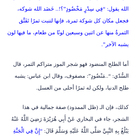
الله يقول: “فِي سِدْرٍ مَخْضُودٍ”؟!.. خَضَد الله شوكه،
فجعل مكان كل شوكة ثمرة، فإنها لتنبت ثمرًا تَفَتَّق
الثمرةُ منها عن اثنين وسبعين لونًا من طعام، ما فيها لون
يشبه الآخر”.
أما الطلح المنضود فهو شجر الموز متراكم الثمر، قال
السُّدّي: “..مَنْضُودٍ”: مصفوف، وقال ابن عباس: يشبه
طلح الدنيا، ولكن له ثمرًا أحلى من العسل.
كذلك، فإن الـ (ظل الممدود) صفة جمالية في هذا
الشجر، جاء في البخاري عَنْ أَبِي هُرَيْرَةَ رَضِيَ اللَّهُ عَنْهُ
يَبْلُغُ بِهِ النَّبِيَّ صَلَّى اللَّهُ عَلَيْهِ وَسَلَّمَ قَالَ:
“إِنَّ فِي الْجَنَّةِ