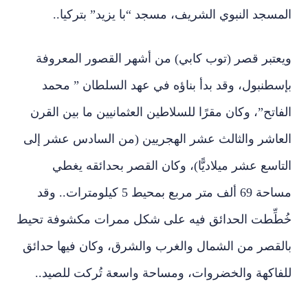
المسجد النبوي الشريف، مسجد “با يزيد” بتركيا..
ويعتبر قصر (توب كابي) من أشهر القصور المعروفة
بإسطنبول، وقد بدأ بناؤه في عهد السلطان ” محمد
الفاتح”، وكان مقرًا للسلاطين العثمانيين ما بين القرن
العاشر والثالث عشر الهجريين (من السادس عشر إلى
التاسع عشر ميلاديًّا)، وكان القصر بحدائقه يغطي
مساحة 69 ألف متر مربع بمحيط 5 كيلومترات.. وقد
خُطِّطت الحدائق فيه على شكل ممرات مكشوفة تحيط
بالقصر من الشمال والغرب والشرق، وكان فيها حدائق
للفاكهة والخضروات، ومساحة واسعة تُركت للصيد..