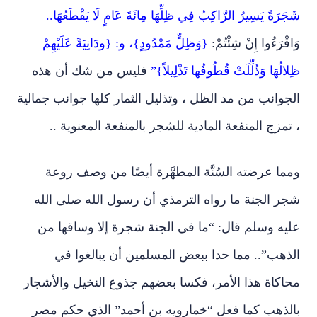
شَجَرَةً يَسِيرُ الرَّاكِبُ فِي ظِلِّهَا مِائَةَ عَامٍ لَا يَقْطَعُهَا..
وَاقْرَءُوا إِنْ شِئْتُمْ:
{وَظِلٍّ مَمْدُودٍ}، و: {ودَانِيَةً عَلَيْهِمْ
ظِلالُهَا وَذُلِّلَتْ قُطُوفُها تَذْلِيلاً}”
فليس من شك أن هذه
الجوانب من مد الظل ، وتذليل الثمار كلها جوانب جمالية
، تمزج المنفعة المادية للشجر بالمنفعة المعنوية ..
ومما عرضته السُنَّة المطهَّرة أيضًا من وصف روعة
شجر الجنة ما رواه الترمذي أن رسول الله صلى الله
عليه وسلم قال: “ما في الجنة شجرة إلا وساقها من
الذهب”.. مما حدا ببعض المسلمين أن يبالغوا في
محاكاة هذا الأمر، فكسا بعضهم جذوع النخيل والأشجار
بالذهب كما فعل “خمارويه بن أحمد” الذي حكم مصر