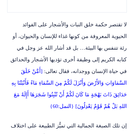
لا تقتصر حكمة خلق النبات والأشجار على الفوائد
الحيوية المعروفة من كونها غذاء للإنسان والحيوان، أو
رئة تتنفس بها البيئة… بل قد أشار الله عز وجل في
كتابه الكريم إلى وظيفة أخرى تؤديها الأشجار والحدائق
في حياة الإنسان ووجدانه، فقال تعالى:
[أَمَّنْ خَلَقَ
السَّمَاوَاتِ وَالأَرْضَ وَأَنْزَلَ لَكُمْ مِنَ السَّمَاءِ مَاءً فَأَنْبَتْنَا بِهِ
حَدَائِقَ ذَاتَ بَهْجَةٍ مَا كَانَ لَكُمْ أَنْ تُنْبِتُوا شَجَرَهَا أَإِلَهٌ مَعَ
اللهِ بَلْ هُمْ قَوْمٌ يَعْدِلُونَ] {النمل:60}
إن تلك الصبغة الجمالية التي تميُّز الطبيعة على اختلاف