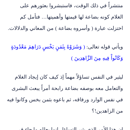
منتشراً في ذلك الوقت، فاستبشروا بعثورهم على
الغلام كونه بضاعة لها قيمتها وأهميتها… فتأمل كم
اختزلت عبارة ( وأسروه بضاعة ) من المعاني والدلالات.
ويأتي قوله تعالى:
( وَشَرَوْهُ بِثَمَنٍ بَخْسٍ دَرَاهِمَ مَعْدُودَةٍ
وَكَانُواْ فِيهِ مِنَ الزَّاهِدِينَ )
ليثير في النفس تساؤلاً مهماً إذ كيف كان إيجاد الغلام
والتعامل معه بوصفه بضاعة رابحة أمراً يبعث البشرى
في نفس الوارد ورفاقه، ثم باعوه بثمن بخس وكانوا فيه
من الزاهدين!؟
إن هذا الأمر الذي يثير التساؤل إنما يعلله ما جاء في