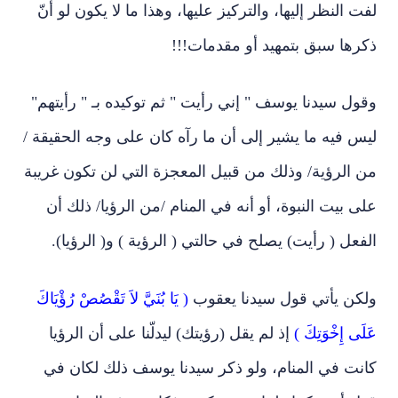
لفت النظر إليها، والتركيز عليها، وهذا ما لا يكون لو أنّ
ذكرها سبق بتمهيد أو مقدمات!!!
وقول سيدنا يوسف " إني رأيت " ثم توكيده بـ " رأيتهم"
ليس فيه ما يشير إلى أن ما رآه كان على وجه الحقيقة /
من الرؤية/ وذلك من قبيل المعجزة التي لن تكون غريبة
على بيت النبوة، أو أنه في المنام /من الرؤيا/ ذلك أن
الفعل ( رأيت) يصلح في حالتي ( الرؤية ) و( الرؤيا).
ولكن يأتي قول سيدنا يعقوب
( يَا بُنَيَّ لاَ تَقْصُصْ رُؤْيَاكَ
عَلَى إِخْوَتِكَ )
إذ لم يقل (رؤيتك) ليدلّنا على أن الرؤيا
كانت في المنام، ولو ذكر سيدنا يوسف ذلك لكان في