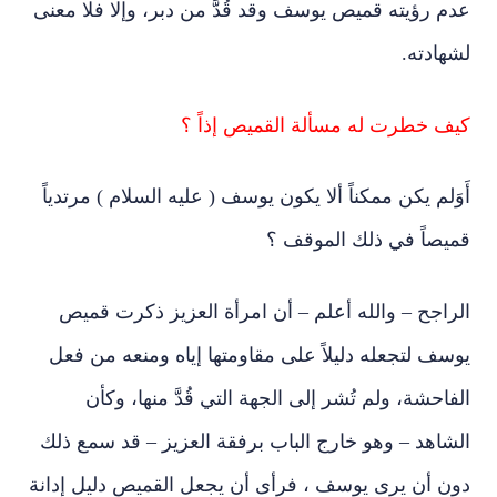
عدم رؤيته قميص يوسف وقد قُدَّ من دبر، وإلا فلا معنى
لشهادته.
كيف خطرت له مسألة القميص إذاً ؟
أَوَلم يكن ممكناً ألا يكون يوسف ( عليه السلام ) مرتدياً
قميصاً في ذلك الموقف ؟
الراجح – والله أعلم – أن امرأة العزيز ذكرت قميص
يوسف لتجعله دليلاً على مقاومتها إياه ومنعه من فعل
الفاحشة، ولم تُشر إلى الجهة التي قُدَّ منها، وكأن
الشاهد – وهو خارج الباب برفقة العزيز – قد سمع ذلك
دون أن يرى يوسف ، فرأى أن يجعل القميص دليل إدانة