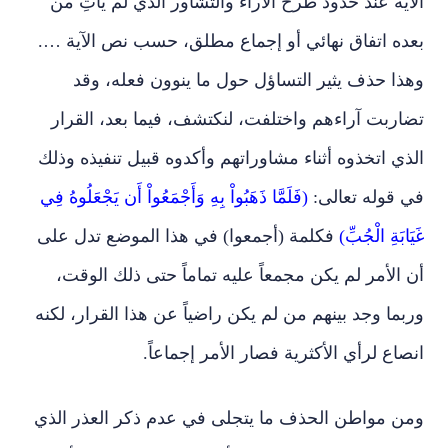
الآية عند حدود طرح الآراء والتشاور الذي لم يأتِ من
بعده اتفاق نهائي أو إجماع مطلق، حسب نص الآية ….
وهذا حذف يثير التساؤل حول ما ينوون فعله، وقد
تضاربت آراءهم واختلفت، لنكتشف، فيما بعد، القرار
الذي اتخذوه أثناء مشاوراتهم وأكدوه قبيل تنفيذه وذلك
في قوله تعالى:
(فَلَمَّا ذَهَبُواْ بِهِ وَأَجْمَعُواْ أَن يَجْعَلُوهُ فِي
غَيَابَةِ الْجُبِّ)
فكلمة (أجمعوا) في هذا الموضع تدل على
أن الأمر لم يكن مجمعاً عليه تماماً حتى ذلك الوقت،
وربما وجد بينهم من لم يكن راضياً عن هذا القرار، لكنه
انصاع لرأي الأكثرية فصار الأمر إجماعاً.
ومن مواطن الحذف ما يتجلى في عدم ذكر العذر الذي