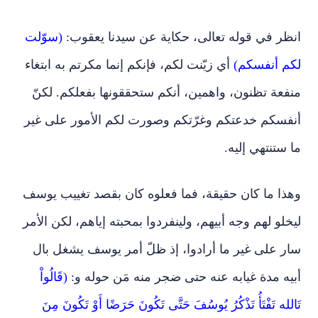
انظر في قوله تعالى، حكاية عن سيدنا يعقوب:
(سوّلت
لكم أنفسكم)
أي زيّنت لكم، فإنكم إنما مكرتم به ابتغاء
منفعة تظنون، واهمين، أنكم ستحققونها بفعلكم. لكنّ
أنفسكم خدعتكم وغرّتكم وصورت لكم الأمور على غير
ما ستنتهي إليه.
وهذا ما كان حقيقة، فما فعلوه كان بقصد تغييب يوسف
ليخلو لهم وجه أبيهم، ولينفردوا بمحبته إياهم، لكن الأمر
سار على غير ما أرادوا، إذ ظلّ أمر يوسف يشغل بال
أبيه مدة غيابه عنه حتى ضجر منه مَن حوله و:
(قَالُواْ
تَالله تَفْتَأُ تَذْكُرُ يُوسُفَ حَتَّى تَكُونَ حَرَضًا أَوْ تَكُونَ مِنَ