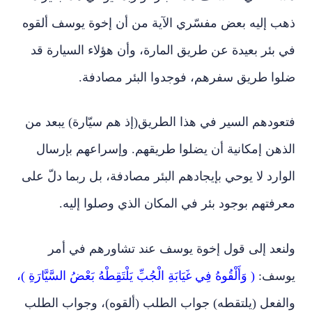
ذهب إليه بعض مفسّري الآية من أن إخوة يوسف ألقوه
في بئر بعيدة عن طريق المارة، وأن هؤلاء السيارة قد
ضلوا طريق سفرهم، فوجدوا البئر مصادفة.
فتعودهم السير في هذا الطريق(إذ هم سيّارة) يبعد من
الذهن إمكانية أن يضلوا طريقهم. وإسراعهم بإرسال
الوارد لا يوحي بإيجادهم البئر مصادفة، بل ربما دلّ على
معرفتهم بوجود بئر في المكان الذي وصلوا إليه.
ولنعد إلى قول إخوة يوسف عند تشاورهم في أمر
يوسف:
( وَأَلْقُوهُ فِي غَيَابَةِ الْجُبِّ يَلْتَقِطْهُ بَعْضُ السَّيَّارَةِ )،
والفعل (يلتقطه) جواب الطلب (ألقوه)، وجواب الطلب