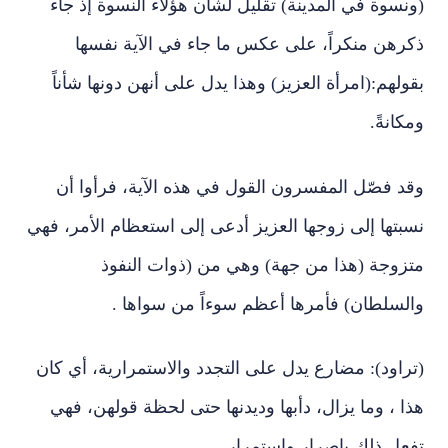
(ونسوة في المدينة) تقليل لشأن هؤلاء النسوة إذ جاء
ذكرهن منكراً، على عكس ما جاء في الآية نفسها
بقولهم:(امرأة العزيز) وهذا يدل على أنهن دونها شأناً
ومكانةً.
وقد فصّل المفسرون القول في هذه الآية، فرأوا أن
نسبتها إلى زوجها العزيز أدعى إلى استعظام الأمر، فهي
متزوجة (هذا من جهة) وهي من (ذوات النفوذ
والسلطان) فأمرها أعظم سوءاً من سواها .
(تراود): مضارع يدل على التجدد والاستمرارية، أي كان
هذا ، وما يزال، دأبها وديدنها حتى لحظة قولهن، فهي
تفعل ذلك بإصرار واستمرار.