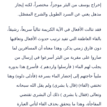
إخراج يوسف من البئر موجزاً، مختصراً، لكنه إيجاز
مذهل يغني عن السرد الطويل والشرح المفصّل.
فقد تتالت الأفعال في الآية الكريمة تتالياً سريعاً، رشيقاً،
بالفاء العاطفة التي تفيد ترتيب حدوث الأفعال وتعاقبها
دون فارق زمني يذكر، وهذا معناه أن المسافرين لما
صاروا على مقربة من البئر أسرعوا في إرسال من
يجلب لهم الماء ( فأرسلوا واردهم )، فأسرع هذا بدوره
ملبياً حاجتهم إلى إحضار الماء بسرعة (فأدلى دلوه) وهنا
تختفي (الفاء) (قال يا بشرى) ولم يقل الله سبحانه
وتعالى (فقال يا بشرى ) ذلك أن البشرى تقتضي
المفاجأة، وهذا ما يتحقق بحذف الفاء لتأتي العبارة