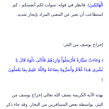
الْهَالِكِينَ).
فانظر في قوله: سولت لكم أنفسكم ، كم
استطاعت أن تعبر عن المعنى المراد بإيجاز شديد.
إخراج يوسف من البئر:
( وَجَاءتْ سَيَّارَةٌ فَأَرْسَلُواْ وَارِدَهُمْ فَأَدْلَى دَلْوَهُ قَالَ يَا
بُشْرَى هَـذَا غُلاَمٌ وَأَسَرُّوهُ بِضَاعَةً وَاللّهُ عَلِيمٌ بِمَا يَعْمَلُونَ
)
بهذه الآية الكريمة يصف الله تعالى إخراج يوسف من
البئر، بواسطة بعض المسافرين من التجار، وقد جاء ذكر