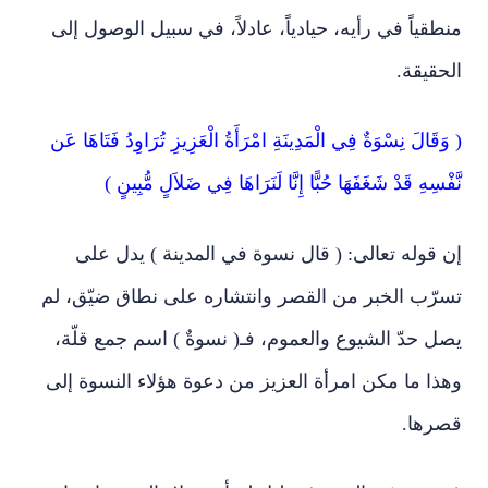
منطقياً في رأيه، حيادياً، عادلاً، في سبيل الوصول إلى
الحقيقة.
( وَقَالَ نِسْوَةٌ فِي الْمَدِينَةِ امْرَأَةُ الْعَزِيزِ تُرَاوِدُ فَتَاهَا عَن
نَّفْسِهِ قَدْ شَغَفَهَا حُبًّا إِنَّا لَنَرَاهَا فِي ضَلاَلٍ مُّبِينٍ )
إن قوله تعالى: ( قال نسوة في المدينة ) يدل على
تسرّب الخبر من القصر وانتشاره على نطاق ضيّق، لم
يصل حدّ الشيوع والعموم، فـ( نسوةٌ ) اسم جمع قلّة،
وهذا ما مكن امرأة العزيز من دعوة هؤلاء النسوة إلى
قصرها.