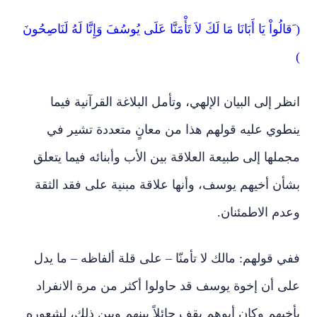
( َقالُواْ يَا أَبَانَا مَا لَكَ لاَ تَأْمَنَّا عَلَى يُوسُفَ وَإِنَّا لَهُ لَنَاصِحُونَ
)
انظر إلى البيان الإلهي، وتأمل البلاغة القرآنية فيما
ينطوي عليه قولهم هذا من معانٍ متعددة تشير في
مجملها إلى طبيعة العلاقة بين الأب وأبنائه فيما يتعلق
بشأن أخيهم يوسف، وأنها علاقة مبنية على فقد الثقة
وعدم الاطمئنان.
ففي قولهم: مالك لا تأمنّا – على قلة ألفاظه – ما يدل
على أن إخوة يوسف قد حاولوا أكثر من مرة الانفراد
بأخيهم وكان أبوهم يقف حائلاً بينهم وبين ذلك، لشعوره