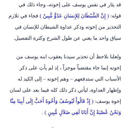
قد يثار في نفس يوسف على إخوته، وجاء ذلك في
قوله:
( إِنَّ الشَّيْطَانَ لِلإِنسَانِ عَدُوٌّ مُّبِينٌ )
فجاء في تلازم
التحذير من إخوته وذكر عداوة الشيطان للإنسان في
سياق واحد ما يغني عن طول الشرح وكثرة التفصيل.
ولعلنا نلاحظ أن تحذير سيدنا يعقوب ابنه يوسف من
إخوته إنما جاء مقتضباً موجزاً ، إذ لم يأتِ على ذكر
الأسباب التي ستدفعهم – وهم إخوته – إلى الكيد له
وإظهار العداوة، ليأتي ذكر ذلك كله فيما بعد على لسان
إخوة يوسف:
( إِذْ قَالُواْ لَيُوسُفُ وَأَخُوهُ أَحَبُّ إِلَى أَبِينَا مِنَّا
وَنَحْنُ عُصْبَةٌ إِنَّ أَبَانَا لَفِي ضَلاَلٍ مُّبِينٍ ) .