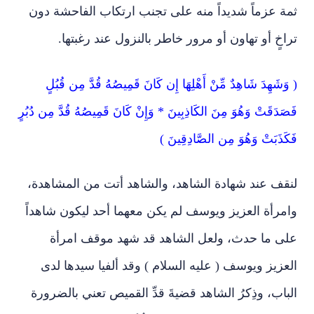
ثمة عزماً شديداً منه على تجنب ارتكاب الفاحشة دون
تراخٍ أو تهاون أو مرور خاطر بالنزول عند رغبتها.
( وَشَهِدَ شَاهِدٌ مِّنْ أَهْلِهَا إِن كَانَ قَمِيصُهُ قُدَّ مِن قُبُلٍ
فَصَدَقَتْ وَهُوَ مِنَ الكَاذِبِينَ * وَإِنْ كَانَ قَمِيصُهُ قُدَّ مِن دُبُرٍ
فَكَذَبَتْ وَهُوَ مِن الصَّادِقِينَ )
لنقف عند شهادة الشاهد، والشاهد أتت من المشاهدة،
وامرأة العزيز ويوسف لم يكن معهما أحد ليكون شاهداً
على ما حدث، ولعل الشاهد قد شهد موقف امرأة
العزيز ويوسف ( عليه السلام ) وقد ألفيا سيدها لدى
الباب، وذِكرُ الشاهد قضيةَ قدِّ القميص تعني بالضرورة