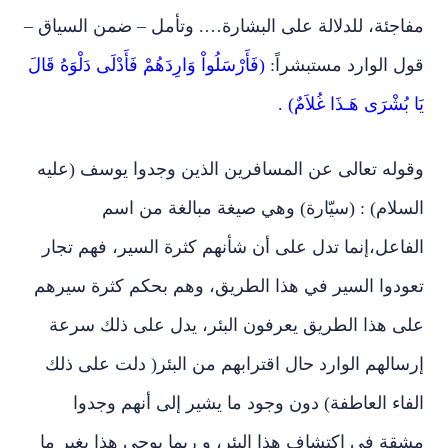
مفاجئة، للدلالة على البشارة…. وتأمل – ضمن السياق –
قول الوارد مستبشراً:
(فَأَرْسَلُواْ وَارِدَهُمْ فَأَدْلَى دَلْوَهُ قَالَ
يَا بُشْرَى هَـذَا غُلاَمٌ) .
وقوله تعالى عن المسافرين الذين وجدوا يوسف (عليه
السلام) : (سيّارة) وهي صيغة مبالغة من اسم
الفاعل،إنما تدل على أن شأنهم كثرة السير، فهم تجار
تعودوا السير في هذا الطريق، وهم بحكم كثرة سيرهم
على هذا الطريق يعرفون البئر، يدل على ذلك سرعة
إرسالهم الوارد حال اقترابهم من البئر( دلت على ذلك
الفاء العاطفة) دون وجود ما يشير إلى أنهم وجدوا
مشقة في اكتشاف هذا البئر، و ربما يوحي هذا بغير ما