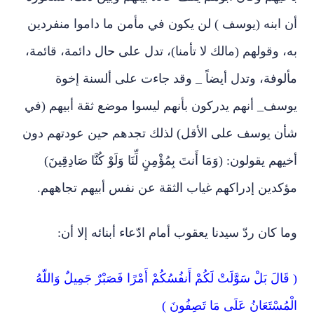
أن ابنه (يوسف ) لن يكون في مأمن ما داموا منفردين
به، وقولهم (مالك لا تأمنا)، تدل على حال دائمة، قائمة،
مألوفة، وتدل أيضاً _ وقد جاءت على ألسنة إخوة
يوسف_ أنهم يدركون بأنهم ليسوا موضع ثقة أبيهم (في
شأن يوسف على الأقل) لذلك تجدهم حين عودتهم دون
أخيهم يقولون: (وَمَا أَنتَ بِمُؤْمِنٍ لِّنَا وَلَوْ كُنَّا صَادِقِينَ)
مؤكدين إدراكهم غياب الثقة عن نفس أبيهم تجاههم.
وما كان ردّ سيدنا يعقوب أمام ادّعاء أبنائه إلا أن:
( قَالَ بَلْ سَوَّلَتْ لَكُمْ أَنفُسُكُمْ أَمْرًا فَصَبْرٌ جَمِيلٌ وَاللّهُ
الْمُسْتَعَانُ عَلَى مَا تَصِفُونَ )