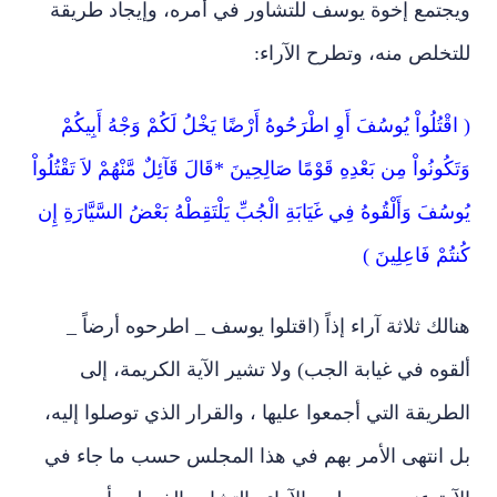
ويجتمع إخوة يوسف للتشاور في أمره، وإيجاد طريقة
للتخلص منه، وتطرح الآراء:
( اقْتُلُواْ يُوسُفَ أَوِ اطْرَحُوهُ أَرْضًا يَخْلُ لَكُمْ وَجْهُ أَبِيكُمْ
وَتَكُونُواْ مِن بَعْدِهِ قَوْمًا صَالِحِينَ *قَالَ قَآئِلٌ مَّنْهُمْ لاَ تَقْتُلُواْ
يُوسُفَ وَأَلْقُوهُ فِي غَيَابَةِ الْجُبِّ يَلْتَقِطْهُ بَعْضُ السَّيَّارَةِ إِن
كُنتُمْ فَاعِلِينَ )
هنالك ثلاثة آراء إذاً (اقتلوا يوسف _ اطرحوه أرضاً _
ألقوه في غيابة الجب) ولا تشير الآية الكريمة، إلى
الطريقة التي أجمعوا عليها ، والقرار الذي توصلوا إليه،
بل انتهى الأمر بهم في هذا المجلس حسب ما جاء في