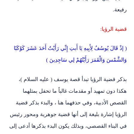
رفيعة.
قضية الرؤيا:
( إذْ قَالَ يُوسُفُ لِأَبِيهِ يَا أَبتِ إِنِّي رَأَيْتُ أَحَدَ عَشَرَ كَوْكَبًا
وَالشَّمْسَ وَالْقَمَرَ رَأَيْتُهُمْ لِي سَاجِدِينَ )
بذكر قضية الرؤيا تبدأ قصة يوسف ( عليه السلام )،
هكذا دون تمهيد أو مقدمات غالباً ما تحفل بمثلهما
القصص الأدبية، وفي حذفهما هنا ، والبدء بذكر قضية
الرؤيا إشارة بليغة إلى أنها قضية جوهرية ومحور رئيس
في البناء القصصي، وبذلك يكون البدء بذكرها أدعى إلى