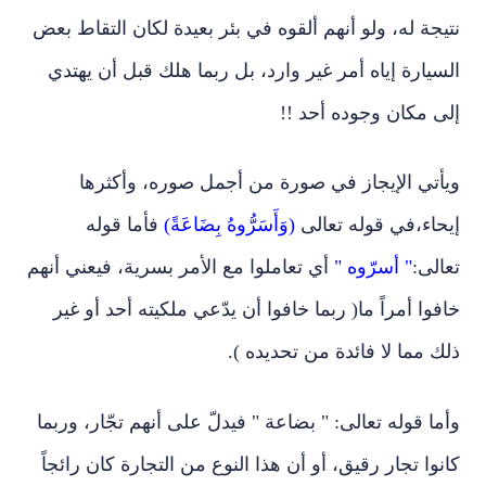
نتيجة له، ولو أنهم ألقوه في بئر بعيدة لكان التقاط بعض
السيارة إياه أمر غير وارد، بل ربما هلك قبل أن يهتدي
إلى مكان وجوده أحد !!
ويأتي الإيجاز في صورة من أجمل صوره، وأكثرها
إيحاء،في قوله تعالى
(وَأَسَرُّوهُ بِضَاعَةً)
فأما قوله
تعالى:
" أسرّوه "
أي تعاملوا مع الأمر بسرية، فيعني أنهم
خافوا أمراً ما( ربما خافوا أن يدّعي ملكيته أحد أو غير
ذلك مما لا فائدة من تحديده ).
وأما قوله تعالى: " بضاعة " فيدلّ على أنهم تجّار، وربما
كانوا تجار رقيق، أو أن هذا النوع من التجارة كان رائجاً