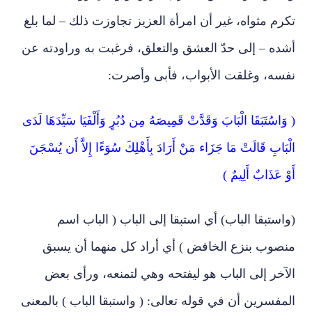
تكرم مثواه، غير أن امرأة العزيز تجاوزت ذلك – لما بلغ
أشده – إلى حدّ العشق والتعلق، فرغبت به وراودته عن
نفسه، وغلقت الأبواب، فأبى وأصرت:
( وَاسُتَبَقَا الْبَابَ وَقَدَّتْ قَمِيصَهُ مِن دُبُرٍ وَأَلْفَيَا سَيِّدَهَا لَدَى
الْبَابِ قَالَتْ مَا جَزَاء مَنْ أَرَادَ بِأَهْلِكَ سُوَءًا إِلاَّ أَن يُسْجَنَ
أَوْ عَذَابٌ أَلِيمٌ )
(واستبقا الباب) أي استبقا إلى الباب ( الباب اسم
منصوب بنزع الخافض ) أي أراد كل منهما أن يسبق
الآخر إلى الباب هو ليفتحه وهي لتمنعه، ورأى بعض
المفسرين أن في قوله تعالى: ( واستبقا الباب ) بالمعنى