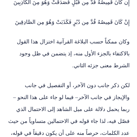
إِن كَانَ قَمِيصُهُ قُدَّ مِن قُبُلٍ فَصَدَقَتْ وَهُوَ مِنَ الكَاذِبِينَ
إِنْ كَانَ قَمِيصُهُ قُدَّ مِن دُبُرٍ فَكَذَبَتْ وَهُوَ مِن الصَّادِقِينَ
وكان ممكناً حسب البلاغة القرآنية اختزال هذا القول
بالاكتفاء بالجزء الأول منه، إذ يتضمن في ظل وجود
الشرط معنى جزئه الثاني.
لكن ذكر جانب دون الآخر، أو التفصيل في جانب
والإيجاز في جانب الآخر– فيما لو جاء على هذا النحو –
ربما يحمل دلالة على ميل الشاهد إلى الاحتمال الذي
فصّل فيه، لذا جاء قوله في الاحتمالين متساوياً من حيث
عدد الكلمات، حرصاً منه على أن يكون دقيقاً في قوله،