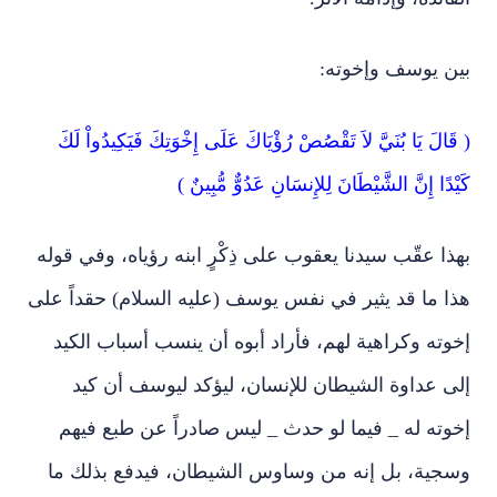
بين يوسف وإخوته:
( قَالَ يَا بُنَيَّ لاَ تَقْصُصْ رُؤْيَاكَ عَلَى إِخْوَتِكَ فَيَكِيدُواْ لَكَ
كَيْدًا إِنَّ الشَّيْطَانَ لِلإِنسَانِ عَدُوٌّ مُّبِينٌ )
بهذا عقّب سيدنا يعقوب على ذِكْرٍ ابنه رؤياه، وفي قوله
هذا ما قد يثير في نفس يوسف (عليه السلام) حقداً على
إخوته وكراهية لهم، فأراد أبوه أن ينسب أسباب الكيد
إلى عداوة الشيطان للإنسان، ليؤكد ليوسف أن كيد
إخوته له _ فيما لو حدث _ ليس صادراً عن طبع فيهم
وسجية، بل إنه من وساوس الشيطان، فيدفع بذلك ما