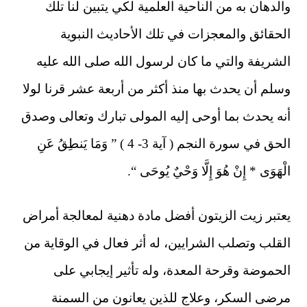
والدهان به من الناحية العلمية لكي يتبين لنا تلك
الحقائق والمعجزات في تلك الأحاديث النبوية
الشريفة والتي ما كان لرسول الله صلى الله عليه
وسلم أن يحدث بها منذ أكثر من أربعة عشر قرنا لولا
أنه يحدث بما أوحى إليه المولى تبارك وتعالى وصدق
الحق في سورة النجم ( آية 3- 4 ) ” وَمَا يَنطِقُ عَنِ
الْهَوَى * إِنْ هُوَ إِلَّا وَحْيٌ يُوحَى “.
يعتبر زيت الزيتون أفضل مادة دهنية لمعالجة أمراض
القلب وتصلب الشرايين، له أثر فعال في الوقاية من
الحموضة وقرحة المعدة، وله تأثير إيجابي على
مرضى السكر، وعلاج للذين يعانون من السمنة