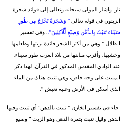
نار. واشار المولى سبحانه وتعالى إلى فوائد شجرة
الزيتون فى قوله تعالى
” وَشَجَرَةً تَخْرُجُ مِن طُورِ
سَيْنَاء تَنبُتُ بِالدُّهْنِ وَصِبْغٍ لِّلْآكِلِينَ”.
. وفى تفسير
الظلال ” وهي من أكثر الشجر فائدة بزيتها وطعامها
وخشبها. وأقرب منابتها من بلاد العرب طور سيناء.
عند الوادي المقدس المذكور في القرآن. لهذا ذكر
المنبت على وجه خاص، وهي تنبت هناك من الماء
الذي أسكن في الأرض وعليه تعيش “.
جاء في تفسير الخازن ” تنبت بالدهن” أي تنبت وفيها
الدهن وقيل تنبت بثمرة الدهن وهو الزيت ” وصبغ