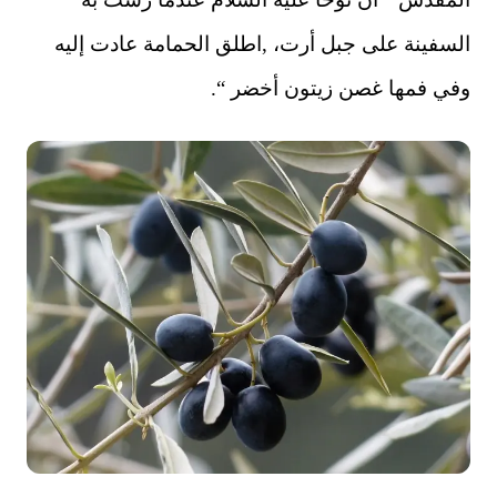
السفينة على جبل أرت، ,اطلق الحمامة عادت إليه
وفي فمها غصن زيتون أخضر “.