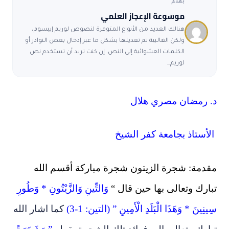
بقلم
موسوعة الإعجاز العلمي
هنالك العديد من الأنواع المتوفرة لنصوص لوريم إيبسوم،
ولكن الغالبية تم تعديلها بشكل ما عبر إدخال بعض النوادر أو
الكلمات العشوائية إلى النص. إن كنت تريد أن تستخدم نص
لوريم…
د. رمضان مصري هلال
الأستاذ بجامعة كفر الشيخ
مقدمة: شجرة الزيتون شجرة مباركة أقسم الله
تبارك وتعالى بها حين قال “
وَالتِّينِ وَالزَّيْتُونِ * وَطُورِ
سِينِينَ * وَهَذَا الْبَلَدِ الْأَمِينِ ” (التين: 1-3)
كما اشار الله