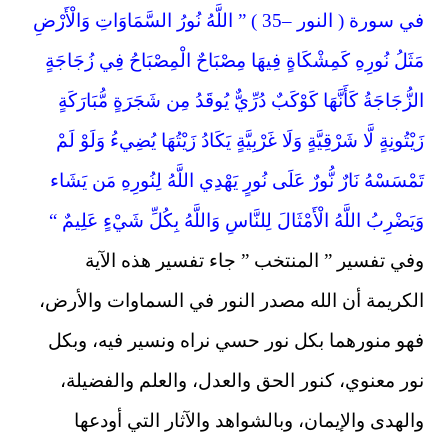
في سورة ( النور –35 ) ” اللَّهُ نُورُ السَّمَاوَاتِ وَالْأَرْضِ
مَثَلُ نُورِهِ كَمِشْكَاةٍ فِيهَا مِصْبَاحٌ الْمِصْبَاحُ فِي زُجَاجَةٍ
الزُّجَاجَةُ كَأَنَّهَا كَوْكَبٌ دُرِّيٌّ يُوقَدُ مِن شَجَرَةٍ مُّبَارَكَةٍ
زَيْتُونِةٍ لَّا شَرْقِيَّةٍ وَلَا غَرْبِيَّةٍ يَكَادُ زَيْتُهَا يُضِيءُ وَلَوْ لَمْ
تَمْسَسْهُ نَارٌ نُّورٌ عَلَى نُورٍ يَهْدِي اللَّهُ لِنُورِهِ مَن يَشَاء
وَيَضْرِبُ اللَّهُ الْأَمْثَالَ لِلنَّاسِ وَاللَّهُ بِكُلِّ شَيْءٍ عَلِيمٌ “
وفي تفسير ” المنتخب ” جاء تفسير هذه الآية
الكريمة أن الله مصدر النور في السماوات والأرض،
فهو منورهما بكل نور حسي نراه ونسير فيه، وبكل
نور معنوي، كنور الحق والعدل، والعلم والفضيلة،
والهدى والإيمان، وبالشواهد والآثار التي أودعها