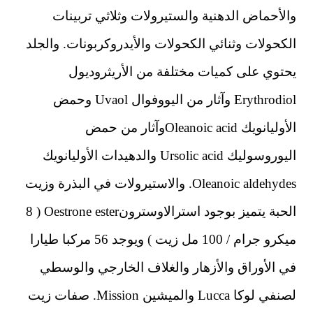
والأحماض الدهنية والستيرولات وثلاثي تربينات
الكحولات وثنائي الكحولات والأيدروكربونات. والجلد
يحتوي على كميات مختلفة من الأريثروديول
Erythrodiol وآثار من اليووفوال Uvaol وحمض
الأوليانويك Oleanoic acidوآثار من حمض
اليوروسوليك Ursolic acid والدهيدات الأوليانويك
Oleanoic aldehydes. والاستيرولات في البذرة وزيت
الحبة يتميز بوجود استرالاوسترونOestrone ester ( 8
ميكرو جرام / 100 مل زيت ) ويوجد 56 مركبا طيارا
في الأوراق والأزهار والغلاف الخارجي والوسطي
لصنفي لوكا Lucca والميشين Mission. صفات زيت