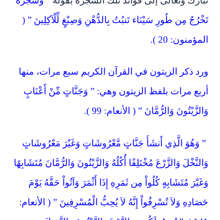
تبارك وتعالى إلى فوائد تلك الشجرة بقوله
” وَشَجَرَةً
تَخْرُجُ مِن طُورِ سَيْنَاء تَنبُتُ بِالدُّهْنِ وَصِبْغٍ لِّلْآكِلِينَ ” (
المؤمنون: 20 ).
ورد ذكر الزيتون في القرآن الكريم سبع مرات، منها
أربع مرات بلفظ الزيتون وهي: ” وَجَنَّاتٍ مِّنْ أَعْنَابٍ
وَالزَّيْتُونَ وَالرُّمَّانَ ” ( الأنعام: 99 ).
” وَهُوَ الَّذِي أَنشَأَ جَنَّاتٍ مَّعْرُوشَاتٍ وَغَيْرَ مَعْرُوشَاتٍ
وَالنَّخْلَ وَالزَّرْعَ مُخْتَلِفًا أُكُلُهُ وَالزَّيْتُونَ وَالرُّمَّانَ مُتَشَابِهًا
وَغَيْرَ مُتَشَابِهٍ كُلُواْ مِن ثَمَرِهِ إِذَا أَثْمَرَ وَآتُواْ حَقَّهُ يَوْمَ
حَصَادِهِ وَلاَ تُسْرِفُواْ إِنَّهُ لاَ يُحِبُّ الْمُسْرِفِينَ ” ( الأنعام: