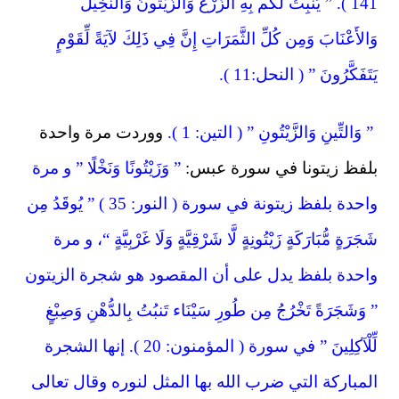
141 ). ” يُنبِتُ لَكُم بِهِ الزَّرْعَ وَالزَّيْتُونَ وَالنَّخِيلَ
وَالأَعْنَابَ وَمِن كُلِّ الثَّمَرَاتِ إِنَّ فِي ذَلِكَ لآيَةً لِّقَوْمٍ
يَتَفَكَّرُونَ ” ( النحل:11 ).
” وَالتِّينِ وَالزَّيْتُونِ ” ( التين: 1 ).
ووردت مرة واحدة
بلفظ زيتونا في سورة عبس:
” وَزَيْتُونًا وَنَخْلًا ” و مرة
واحدة بلفظ زيتونة في سورة ( النور: 35 ) ” يُوقَدُ مِن
شَجَرَةٍ مُّبَارَكَةٍ زَيْتُونِةٍ لَّا شَرْقِيَّةٍ وَلَا غَرْبِيَّةٍ “، و مرة
واحدة بلفظ يدل على أن المقصود هو شجرة الزيتون
” وَشَجَرَةً تَخْرُجُ مِن طُورِ سَيْنَاء تَنبُتُ بِالدُّهْنِ وَصِبْغٍ
لِّلْآكِلِينَ ” في سورة ( المؤمنون: 20 ). إنها الشجرة
المباركة التي ضرب الله بها المثل لنوره وقال تعالى