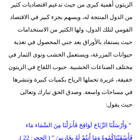
الزيتون أهمية كبرى من حيث تدعيم اقتصاديات كثير
من الدول المنتجة له، ويسهم بجزء كبير في الاقتصاد
القومي لتلك الدول، ولها الكثير من الاستخدامات
حيث يستفاد بالأوراق بعد جني المحصول في تغذية
حيوانات المزرعة، ويستعمل الخشب ونوى الثمار في
مختلف الصناعات الخشبية. حبوب اللقاح في الزيتون
خفيفة، غزيرة تحملها الرياح بكميات كبيرة وتنشرها
في مساحات واسعة. وصدق الحق تبارك وتعالى
حيث يقول:
” وَأَرْسَلْنَا الرِّيَاحَ لَوَاقِحَ فَأَنزَلْنَا مِنَ السَّمَاء مَاء
فَأَسْقَيْنَاكُمُوهُ وَمَا أَنتُمْ لَهُ بِخَازِنِينَ ” ( الحجر: 22 ).