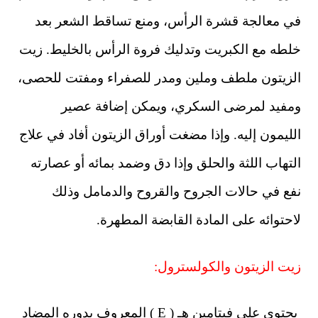
في معالجة قشرة الرأس، ومنع تساقط الشعر بعد
خلطه مع الكبريت وتدليك فروة الرأس بالخليط. زيت
الزيتون ملطف وملين ومدر للصفراء ومفتت للحصى،
ومفيد لمرضى السكري، ويمكن إضافة عصير
الليمون إليه. وإذا مضغت أوراق الزيتون أفاد في علاج
التهاب اللثة والحلق وإذا دق وضمد بمائه أو عصارته
نفع في حالات الجروح والقروح والدمامل وذلك
لاحتوائه على المادة القابضة المطهرة.
زيت الزيتون والكولسترول:
يحتوي على فيتامين هـ ( E ) المعروف بدوره المضاد