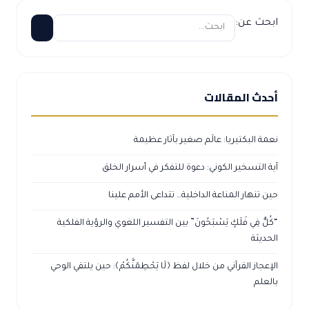
ابحث عن:
أحدث المقالات
نعمة البكتيريا: عالَم صغير بآثار عظيمة
آية التسخير الكوني: دعوة للتفكر في أسرار الخلق
حين تنهار المناعة الداخلية… تتداعى الأمم علينا
“كُلٌّ فِي فَلَكٍ يَسْبَحُونَ” بين التفسير اللغوي والرؤية الفلكية
الحديثة
الإعجاز القرآني من خلال لفظ ﴿لَا يَحْطِمَنَّكُمْ﴾: حين يلتقي الوحي
بالعلم