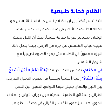
الظلام كحالة طبيعية
الآية تشير أيضاً إلى أن الظلام ليس حالة استثنائية، بل هو
الحالة الطبيعية للأرض في غياب ضوء الشمس. هذه
الإشارة تنسجم مع ما نعرفه علمياً، حيث أن الليل يحدث
نتيجة غياب الشمس عن جزء من الأرض، بينما يظل ذلك
الجزء مغموراً في الظلام حتى يعود الضوء تدريجياً مع
شروق الشمس.
في الختام،
تعكس الآية الكريمة “
وَآيَةٌ لَهُمُ اللَّيْلُ نَسْلَخُ
مِنْهُ النَّهَارَ”
إعجازاً علمياً وبلاغياً في تصوير التحول التدريجي
بين الليل والنهار. يتجلى فيها التوافق الدقيق بين النص
القرآني والحقائق العلمية الحديثة حول دوران الأرض والغلاف
الجوي. هذا يبرز عمق التفسير القرآني في وصف الظواهر