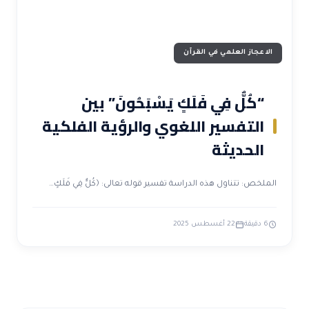
الاعجاز العلمي في القرآن
“كُلٌّ فِي فَلَكٍ يَسْبَحُونَ” بين
التفسير اللغوي والرؤية الفلكية
الحديثة
الملخص: تتناول هذه الدراسة تفسير قوله تعالى: ﴿كُلٌّ فِي فَلَكٍ…
6 دقيقة
22 أغسطس 2025