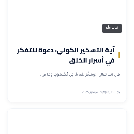
آيات الله
آية التسخير الكوني: دعوة للتفكر
في أسرار الخلق
قال الله تعالى: ﴿وَسَخَّرَ لَكُم مَّا فِي ٱلسَّمَـٰوَٰتِ وَمَا فِي…
3 دقيقة
9 سبتمبر 2025