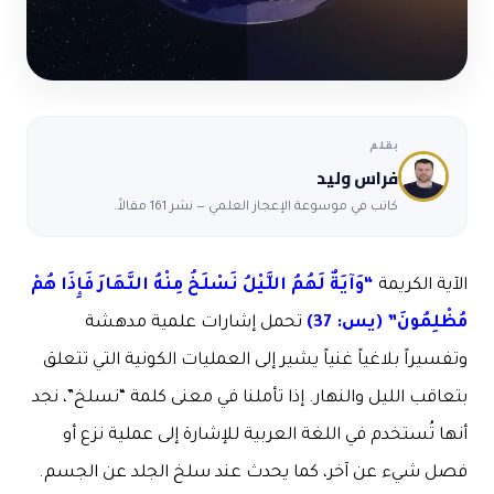
بقلم
فراس وليد
كاتب في موسوعة الإعجاز العلمي — نشر 161 مقالاً.
الآية الكريمة
“وَآيَةٌ لَهُمُ اللَّيْلُ نَسْلَخُ مِنْهُ النَّهَارَ فَإِذَا هُمْ
مُظْلِمُونَ” (يس: 37)
تحمل إشارات علمية مدهشة
وتفسيراً بلاغياً غنياً يشير إلى العمليات الكونية التي تتعلق
بتعاقب الليل والنهار. إذا تأملنا في معنى كلمة “نسلخ”، نجد
أنها تُستخدم في اللغة العربية للإشارة إلى عملية نزع أو
فصل شيء عن آخر، كما يحدث عند سلخ الجلد عن الجسم.