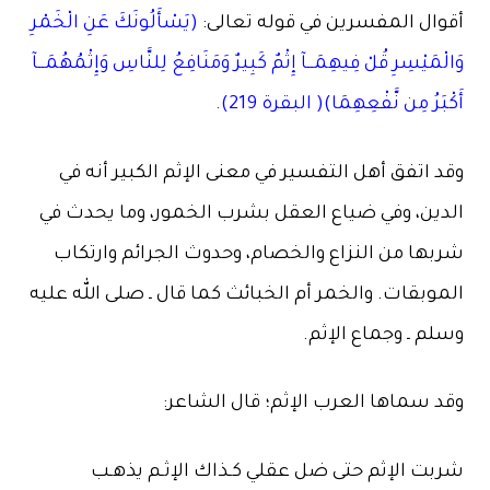
أقوال المفسرين في قوله تعالى:
(يَسْأَلُونَكَ عَنِ الْخَمْرِ
وَالْمَيْسِرِ قُلْ فِيهِمَــآ إِثْمٌ كَبِيرٌ وَمَنَافِعُ لِلنَّاسِ وَإِثْمُهُمَــآ
أَكْبَرُ مِن نَّفْعِهِمَا)( البقرة 219).
وقد اتفق أهل التفسير في معنى الإثم الكبير أنه في
الدين، وفي ضياع العقل بشرب الخمور، وما يحدث في
شربها من النزاع والخصام، وحدوث الجرائم وارتكاب
الموبقات. والخمر أم الخبائث كما قال ـ صلى الله عليه
وسلم ـ وجماع الإثم.
وقد سماها العرب الإثم؛ قال الشاعر:
شربت الإثم حتى ضل عقلي كـذاك الإثـم يذهـب