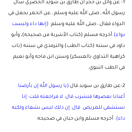
1- عن وائل بن حُجر أن طارق بن سُوَيْد الخضري سأل
رسول الله ـ صلى الله عليه وسلم ـ عن الخمر يجعل في
الدواء فقال ـ صلى الله عليه وسلم:
(إنها داء وليست
دواء)
.أخرجه مسلم (كتاب الأشربة من صحيحه)، وأبو
داود في سننه (كتاب الطب) والترمذي في سننه (باب
كراهية التداوي بالمسكر) وسنن ابن ماجه وأبو نعيم
في الطب النبوي.
2-عن طارق بن سويد قال
:(يا رسول الله إن بأرضنا
أعنابا نعصرها فنشرب قال: لا فراجعته قلت: إنا
نستشفي للمريض. قال: إن ذلك ليس بشفاء ولكنه
داء)
. أخرجه مسلم وابن حبان في صحيحه.