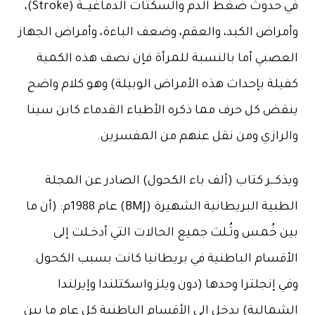
في حدوث ضغط الدم والسكتات الدماغيــة (Stroke)،
وأمراض الكبد، والعقم، وضعف الباءة، وأمراض الجهاز
العصبي أما بالنسبة للمرأة فإن نصف هذه الكمية
كفيلة بإحداث هذه الأمراض الوبيلة) وهو كلام واضح
ينقض كل حرف مما ذكره الأطباء القدماء كابن سينا
والرازي ومن نقل عنهم من المفسرين.
ويذكــر كتاب (ألف باء الكحول) الصادر عن المجلة
الطبية البريطانية الشهيرة (BMJ) عام 1988م: (أن ما
بين خُمس وثُـلث جميع الحالات التي أدخـلت إلى
الأقسام الباطنية في بريطانيا كانت بسبب الكحول.
وفي إنجلترا وحدها (دون ويلز واسكتلندا وإيرلندا
الشمالية) يدخل إلى الأقسام الباطنية كل عام ما بين