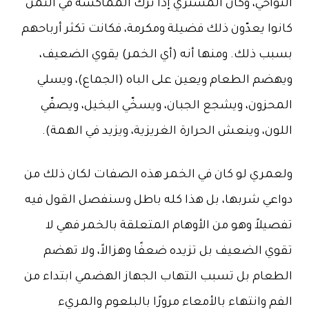
النواحي، وكان المشتري إذا ترك المماكسة في الثمن
كانوا يعدّون ذلك فضيلة ومكرمة، فكانت تكثر أرباحهم
بسبب ذلك. ومنها أنه (أي الخمر) يقوي الضعيف،
ويهضم الطعام ويعين على الباه (الجماع)، ويسلي
المحزون، ويشجع الجبان، ويسخّي البخيل، ويصفّي
اللون، وينعش الحرارة الغريزية، ويزيد في الهمة).
ولعمري لو كان في الخمر هذه الصفات لكان ذلك من
دواعي شربها، بل هذا كله باطل وسنفصل القول فيه
تفصيلاً وهو من الأوهام المتعلقة بالخمر فهي لا
تقوي الضعيف بل تزيده ضعفًا وهزالاً، ولا تهضم
الطعام بل تسبب التهاب الجهاز الهضمي ابتداء من
الفم وانتهاء بالأمعاء مرورًا بالبلعوم والمريء