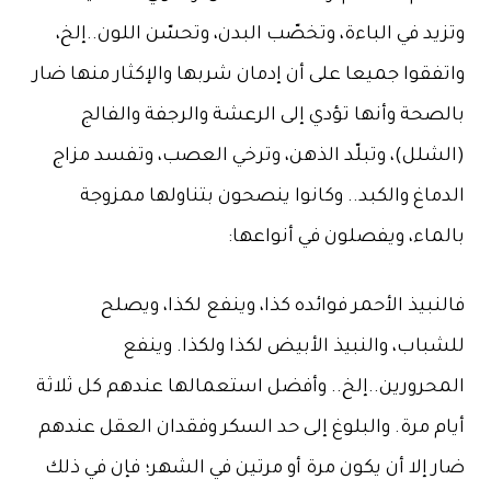
وتزيد في الباءة، وتخصّب البدن، وتحسّن اللون..إلخ،
واتفقوا جميعا على أن إدمان شربها والإكثار منها ضار
بالصحة وأنها تؤدي إلى الرعشة والرجفة والفالج
(الشلل)، وتبلّد الذهن، وترخي العصب، وتفسد مزاج
الدماغ والكبد.. وكانوا ينصحون بتناولها ممزوجة
بالماء، ويفصلون في أنواعها:
فالنبيذ الأحمر فوائده كذا، وينفع لكذا، ويصلح
للشباب، والنبيذ الأبيض لكذا ولكذا. وينفع
المحرورين..إلخ.. وأفضل استعمالها عندهم كل ثلاثة
أيام مرة. والبلوغ إلى حد السكر وفقدان العقل عندهم
ضار إلا أن يكون مرة أو مرتين في الشهر؛ فإن في ذلك