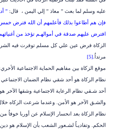
عليه وسلم لما بعث ” معاذ ” إلي اليمن ، قال:
” أد
فإن هم أطاعوا بذلك فأعلمهم أن الله فترض خمس 
افترض عليهم صدقة في أموالهـم تؤخذ من أغنيائهم و
الزكاة فرض عين علي كل مسلم توفرت فيه الشروط
مرتداُ
.[5]
موقع الزكاة بين مفاهيم الحماية الاجتماعية الأخري:
نظام الزكاة هو أحد شقي نظام الضمان الاجتماعي و
أحد شـقي نظام الرعاية الاجتماعية وشقها الآخر هو
والشـق الآخر هو الأمن. وعندما شرعت الزكاه خلال ا
نظام الزكاة بعد انحسار الإسلام عن أوربا خوفاُ من 
الحكم. وتفاديـاُ لشـعور الشعب بأن الإسلام هو دين 