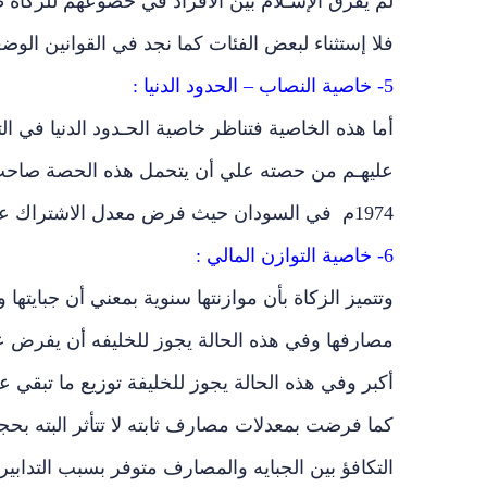
لم يفرق الإسـلام بين الأفراد في خضوعهم للزكاة 
فلا إستثناء لبعض الفئات كما نجد في القوانين الوضع
5- خاصية النصاب – الحدود الدنيا :
أما هذه الخاصية فتناظر خاصية الحـدود الدنيا في
عليهـم من حصته علي أن يتحمل هذه الحصة صاحب ا
1974م في السودان حيث فرض معدل الاشتراك عن الفئه الأولي من المؤمن عليهم علي صاحب العمل بأكمله.
6- خاصية التوازن المالي :
وتتميز الزكاة بأن موازنتها سنوية بمعني أن جبايت
مصارفها وفي هذه الحالة يجوز للخليفه أن يفرض عل
أكبر وفي هذه الحالة يجوز للخليفة توزيع ما تبقي ع
كما فرضت بمعدلات مصارف ثابته لا تتأثر البته ب
التكافؤ بين الجبايه والمصارف متوفر بسبب التدابير 