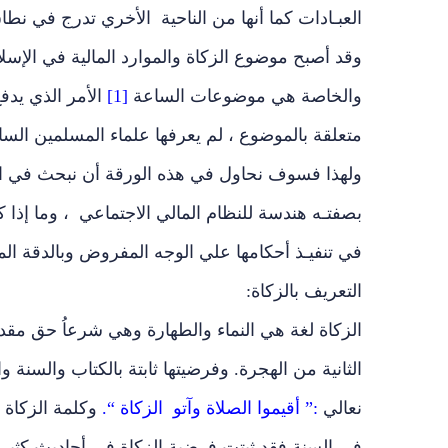
العبـادات كما أنها من الناحية الأخري تدرج في نطاق
وقد أصبح موضوع الزكاة والموارد المالية في الإسلا
والخاصة هي موضوعات الساعة
[1]
الأمر الذي يدف
متعلقة بالموضوع ، لم يعرفها علماء المسلمين الساب
ولهذا فسوف نحاول في هذه الورقة أن نبحث في امكانية
بصفتـه هندسة للنظام المالي الاجتماعي ، وما إذا ك
في تنفيـذ أحكامها علي الوجه المفروض وبالدقة الم
التعريف بالزكاة:
الزكاة لغة هي النماء والطهارة وهي شرعاُ حق مقد
الثانية من الهجرة. وفرضيتها ثابتة بالكتاب والسنة 
نعالي
:” أقيموا الصلاة وآتو الزكاة “.
وكلمة الزكاة 
في السنة فقد ثبتت فرضية الزكاة في أحاديث كثير