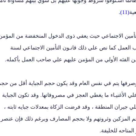
طالما اسـتوفوا شروط وجوبها عليهم بل سوي بينهم مساواة تام
ية
(11).
 التأمين الاجتماعي حيث يعفي ذوى الدخول المنخفضة من المؤمن
لعمل كما نص علي ذلك قانـون التأمين الاجتماعي لسنة
ها وصرفها يتم في نفس العام وقد يكون حجم الجباية أقل من حج
ي الأغنيـاء ما يغطي العجز في مصروفاتها. وقد تكون الجباية
لي جيران المنطقة ، وقد فرضت الزكاة بمعدلات جبايه ثابته ،
حجم المزكين وثروتهم ولا بحجم المصارف وبرغم ذلك فإن عنصر
المتاحه للخليفة.