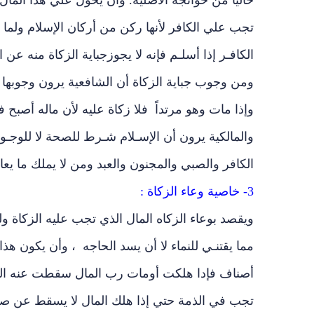
خاليا من حوائجه الأصلية. وأن يحول علي هذا المال ا
تجب علي الكافر لأنها ركن من أركان الإسلام ولما كا
الكافـر إذا أسلـم فإنه لا يجوزجباية الزكاة منه عن
ومن وجوب جباية الزكاة أن الشافعية يرون وجوبها 
وإذا مات وهو مرتداً فلا زكاة عليه لأن ماله أصبح ف
والمالكية يرون أن الإسـلام شـرط للصحة لا للوجـ
الكافر والصبي والمجنون والعبد ومن لا يملك ما يعا
3- خاصية وعاء الزكاة :
ويقصد بوعاء الزكاه المال الذي تجب عليه الزكاة و
مما يقتنـي للنماء لا أن يسد الحاجه ، وأن يكون هذ
أصناف فإدا هلكت أومات رب المال سقطت عنه الزكاة
تجب في الذمة حتي إذا هلك المال لا يسقط عن صاحب