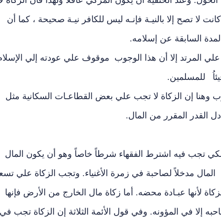
لحول. وعند الحنفية أن يكون المزكي عاقلاُ ولهذا فأن الزكاة لا
نت لا تصح إلا بالنيـة فإنـه ليس للكافر نيـة صحيحة ، كما أن
 المدة السابقة عن إسلامه.
علي المرتد إلا أن هذا الوجوب موقوف علي عودته إلي الإسلام
يئاُ للمسلمين.
وب وهنا إن الزكاة لا تجب علي بعض القطاعـات السكانية مثل
دل القدر المقرر من المال.
لكي تجب فيه اشترط الفقهاء شرطاً خاصاً وهو أن يكون المال
ا المال مدخلاً لصاحبة في زمرة الأغنياء. وتجب الزكاة علي تسع
 لأنها عبـادة محضه. أما زكاة مال الخارج من الأرض فإنها
ه إلا في المؤونه. وفي قول الأئمة الثلاثة إن الزكاة تجب في