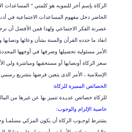
الزكاة بإسم آخر للتمويه هو كلمتي ” المساعدات ا
الحاضر دخل مفهوم المساعدات الاجتماعية في أدب ا
عصرنة الفكر الاجتماعي ولهذا فمن الأفضل أن نرج
انفاذ ما حدده القرآن والسنة بشأن وعائها ونصابها 
الأمر مسئولية تحصيلها وصرفها في أوجهها المحدد
سعر الزكاة أونصابها أو مستحقيها ومباشرة ولي الأم
الإسلامية ، الأمر الذى يتعين فرضها بتشريع رسمي 
الخصائص المميزة للزكاة:
للزكاة خصائص عديـدة تتميز بها عن غيرها من المالي
خاصية الإلزام والوجوب:
يشترط لوجـوب الزكاة أن يكون المزكي مسلمـا وحرا