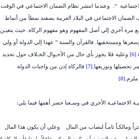
لاجتماعية “. وعندما انتشر نظام الضمان الاجتماعي في الوقت
لضمان الاجتماعي في البلاد العربية بصفته نمطأ من أنماط
ع مرة أخري إلي أصل المفهوم وهو مفهوم الزكاة. حيث يتعيـن
وسعرها ومستحقيها. فالقرآن والسنة ” عهدا إلي الدولة أو ولي
ة
[6]
وعليه فلا يجوز بأي حال من الأحـوال الخـلاف حول تحديد
ر تحصيلها وتوزيعها.
[7]
فالزكاة إذن من واجبات الدولة
ملزم.
[8]
ـة الاجتماعيـة الأخري في وسـعنا حصر أهمها فيما يلي:
ُ ومالكـاُ تامـاُ لنصاب من المال وعلي أن يكون هذا المال