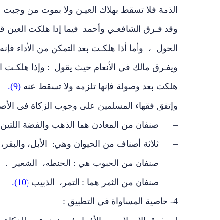
الذمة فلا تسقط بهلاك العيـن ولا بموت من وجبت عليـ
وقد فـرق الشافعـي وأحمد فيما إذا هلكت العين قبل
الحول ، وأما أذا هلكـت بعد التمكن من الأداء فإنه
ويفـرق مالك في الأنعام حيث يقول : وإذا هلكـت
هلكت بعد وصولة فإنها تلزمه ولا تسقط عنه
(9).
وإتفق فقهاء المسلمين علي وجوب الزكاة في الأصنا
– صنفان من المعادن هما الذهب والفضة اللتين ل
– ثلاثة أصناف من الحيوان وهي: الأبل، والبقر، و
– صنفان من الحبوب هي : الحنطه، الشعير .
– صنفان من الثمر هما : التمر، الذبيب
(10).
4- خاصية المساواة في التطبيق :