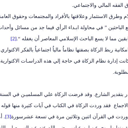
 الفقه المالي والاجتماعي.
م وطرق الاستثمار وعلاقتها بالأفراد والمجتمعات وحقوق العامة
ع الباحثين ” في محاولة ابـداء الرأي فيما جد من مسائل وأحدا
قين مما لا يسع الباحث الإسلامي المعاصر أن يغفله “.
[2]
 ربط الزكاة بصفتها نظاماُ مالياُ اجتماعياُ بالفكر الاكتواري
انت إدارة نظام الزكاة في حاجة إلي هذه الدراسـات الاكتوارية
طلوبة.
ر بتقدير الشارع. وقد فرضت الزكاة علي المسلميـن في السنة
والاجماع فقد وردت الزكاة في الكتاب في آيات كثيرة منها قوله
وردت في القرآن اثنين وثلاثين مرة في تسعة عشرسورة
[3].
أم
ة منها ما روي عن ابن عباس رضي الله عنه عن النبي صلي الله