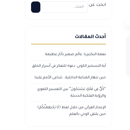
ابحث عن:
أحدث المقالات
نعمة البكتيريا: عالَم صغير بآثار عظيمة
آية التسخير الكوني: دعوة للتفكر في أسرار الخلق
حين تنهار المناعة الداخلية… تتداعى الأمم علينا
“كُلٌّ فِي فَلَكٍ يَسْبَحُونَ” بين التفسير اللغوي
والرؤية الفلكية الحديثة
الإعجاز القرآني من خلال لفظ ﴿لَا يَحْطِمَنَّكُمْ﴾:
حين يلتقي الوحي بالعلم