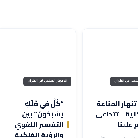
علمي في القرآن
الاعجاز العلمي في القرآن
تنهار المناعة
“كُلٌّ فِي فَلَكٍ
خلية… تتداعى
يَسْبَحُونَ” بين
 علينا
التفسير اللغوي
والرؤية الفلكية