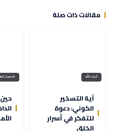
مقالات ذات صلة
آيات الله
الاعجاز ال
آية التسخير
حين 
الكوني: دعوة
الدا
للتفكر في أسرار
الأمم
الخلق