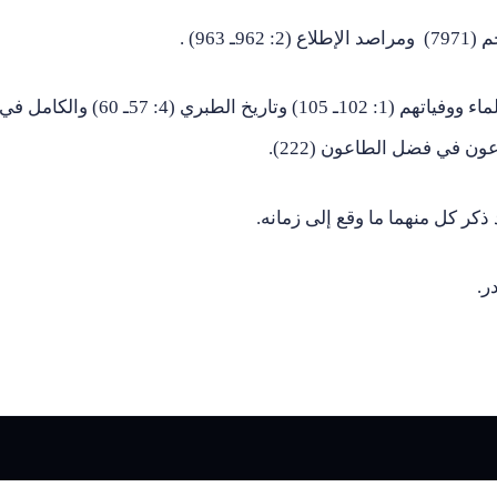
[2] انظر : تاريخ خليفة بن خياط (138) وتاريخ مولد العلماء ووفياتهم (1: 102ـ 105) وتاريخ الطبري (4: 57ـ 60) والكامل ف