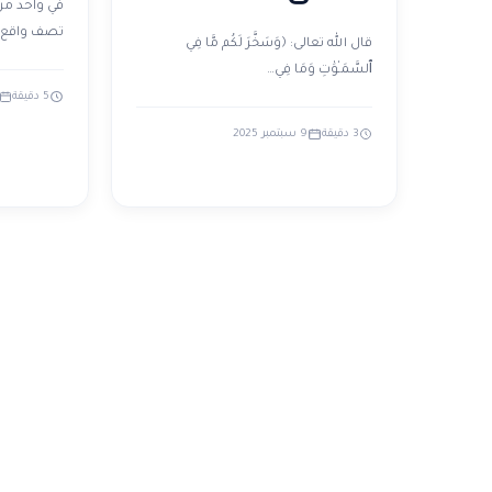
في واحد من
تصف واقع
قال الله تعالى: ﴿وَسَخَّرَ لَكُم مَّا فِي
ٱلسَّمَـٰوَٰتِ وَمَا فِي…
5 دقيقة
3 دقيقة
9 سبتمبر 2025