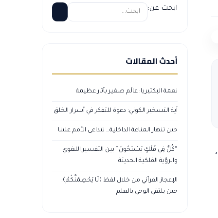
ابحث عن:
أحدث المقالات
نعمة البكتيريا: عالَم صغير بآثار عظيمة
آية التسخير الكوني: دعوة للتفكر في أسرار الخلق
حين تنهار المناعة الداخلية… تتداعى الأمم علينا
“كُلٌّ فِي فَلَكٍ يَسْبَحُونَ” بين التفسير اللغوي
والرؤية الفلكية الحديثة
الإعجاز القرآني من خلال لفظ ﴿لَا يَحْطِمَنَّكُمْ﴾:
حين يلتقي الوحي بالعلم