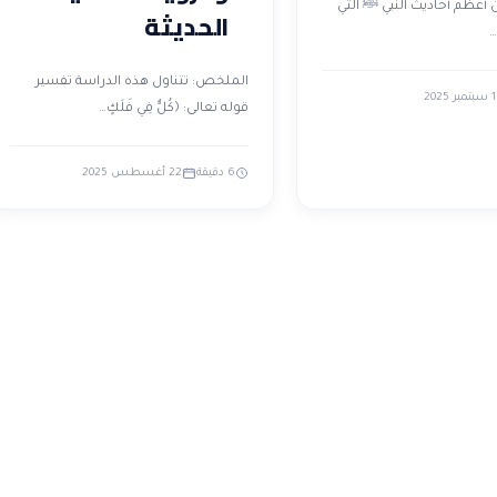
 أعظم أحاديث النبي ﷺ التي
الحديثة
…
الملخص: تتناول هذه الدراسة تفسير
1 سبتمبر 2025
قوله تعالى: ﴿كُلٌّ فِي فَلَكٍ…
6 دقيقة
22 أغسطس 2025