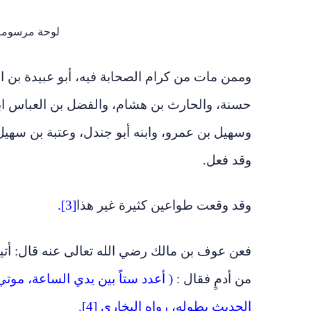
لوحة مرسومة 
وممن مات من كرام الصحابة فيه، أبو عبيدة بن ا
حسنة، والحارث بن هشام، والفضل بن العباس ابن
وسهيل بن عمرو، وابنه أبو جندل، وعتبة بن سهيل
وقد فعل.
وقد وقعت طواعين كثيرة غير هذا
[3].
فعن عوف بن مالك رضي الله تعالى عنه قال: أتيت
من أدمٍ فقال :
( أعدد ستاً بين يدي الساعة، موتي
الحديث بطوله، رواه البخاري [4].