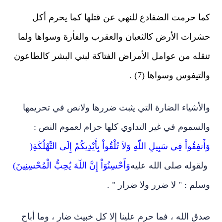
كما حرمت الضفادع للنهي عن قتلها كما يحرم أكل
حشرات الأرض كالثعبان والعقرب والفأرة وسواها ولما
تنقله من عوامل الأمراض الفتاكة لبني البشر كالطاعون
والتيفوس وسواها (7) .
والأشياء الضارة التي يثبت ضررها ولانص في تحريمها
والسموم في غير التداوي كلها حرام لعموم النص :
وَأَنفِقُواْ فِي سَبِيلِ اللّهِ وَلاَ تُلْقُواْ بِأَيْدِيكُمْ إِلَى التَّهْلُكَةِ
(
ولقوله صلى الله عليه
وَأَحْسِنُوَاْ إِنَّ اللّهَ يُحِبُّ الْمُحْسِنِينَ)
وسلم : " لا ضرر ولا ضرار " .
صدق الله ، فما حرم علينا إلا كل خبيث ضار ، وما أباح