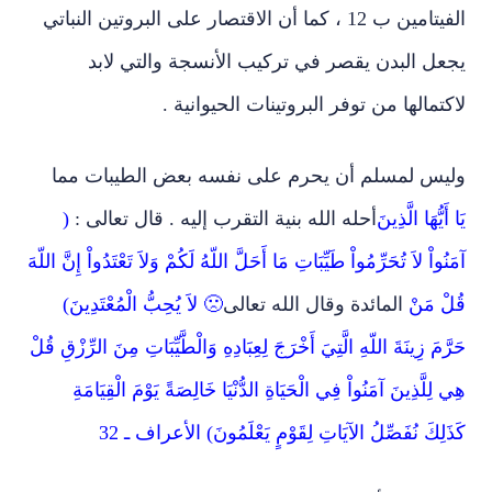
الفيتامين ب 12 ، كما أن الاقتصار على البروتين النباتي
يجعل البدن يقصر في تركيب الأنسجة والتي لابد
لاكتمالها من توفر البروتينات الحيوانية .
وليس لمسلم أن يحرم على نفسه بعض الطيبات مما
يَا أَيُّهَا الَّذِينَ
أحله الله بنية التقرب إليه . قال تعالى :
(
آمَنُواْ لاَ تُحَرِّمُواْ طَيِّبَاتِ مَا أَحَلَّ اللّهُ لَكُمْ وَلاَ تَعْتَدُواْ إِنَّ اللّهَ
قُلْ مَنْ
المائدة وقال الله تعالى
🙁
لاَ يُحِبُّ الْمُعْتَدِينَ)
حَرَّمَ زِينَةَ اللّهِ الَّتِيَ أَخْرَجَ لِعِبَادِهِ وَالْطَّيِّبَاتِ مِنَ الرِّزْقِ قُلْ
هِي لِلَّذِينَ آمَنُواْ فِي الْحَيَاةِ الدُّنْيَا خَالِصَةً يَوْمَ الْقِيَامَةِ
كَذَلِكَ نُفَصِّلُ الآيَاتِ لِقَوْمٍ يَعْلَمُونَ) الأعراف ـ 32