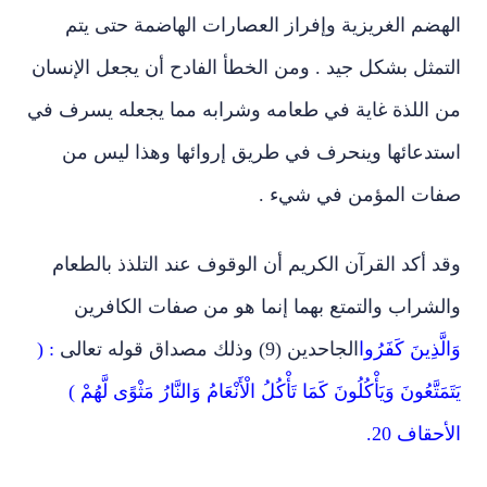
الهضم الغريزية وإفراز العصارات الهاضمة حتى يتم
التمثل بشكل جيد . ومن الخطأ الفادح أن يجعل الإنسان
من اللذة غاية في طعامه وشرابه مما يجعله يسرف في
استدعائها وينحرف في طريق إروائها وهذا ليس من
صفات المؤمن في شيء .
وقد أكد القرآن الكريم أن الوقوف عند التلذذ بالطعام
والشراب والتمتع بهما إنما هو من صفات الكافرين
وَالَّذِينَ كَفَرُوا
الجاحدين (9) وذلك مصداق قوله تعالى
: (
يَتَمَتَّعُونَ وَيَأْكُلُونَ كَمَا تَأْكُلُ الْأَنْعَامُ وَالنَّارُ مَثْوًى لَّهُمْ )
الأحقاف 20.