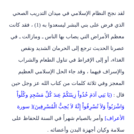
لقد نجح النظام الإسلامي في ميدان التدريب الصحي
الذي فرض على بني البشر ليسعدوا به (1) ، فقد كانت
معظم الأمراض التي يصاب بها الناس ـ ومازالت ـ في
عصرنا الحديث ترجع إلى الحرمان الشديد ونقص
الغذاء، أو إلى الإفراط في تناول الطعام والشراب
والإسراف فيهما ، وقد جاء الحل الإسلامي العظيم
المعجز وفي ثلاثة كلمات من كتاب الله عز وجل حين
قال :
(
يَا بَنِي آدَمَ خُذُواْ زِينَتَكُمْ عِندَ كُلِّ مَسْجِدٍ وكُلُواْ
وَاشْرَبُواْ وَلاَ تُسْرِفُواْ إِنَّهُ لاَ يُحِبُّ الْمُسْرِفِينَ)[ سورة
الأعراف]
وأمر بالصيام شهراً في السنة للحفاظ على
سلامة وكيان أجهزة البدن وأعضائه .