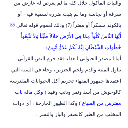
والنبات المأكول حلال كله ما لم يعرض له عارض من
سرقة أو نجاسة وما لم يثبت ضرره لسمية فيه ، أو
يَا
لكونه مسكراً أو مفتراً (7) وذلك لعموم قوله تعالى
🙁
أَيُّهَا النَّاسُ كُلُواْ مِمَّا فِي الأَرْضِ حَلاَلاً طَيِّباً وَلاَ تَتَّبِعُواْ
خُطُوَاتِ الشَّيْطَانِ إِنَّهُ لَكُمْ عَدُوٌّ مُّبِينٌ) .
أما المصدر الحيواني للغذاء فقد حرم النص القرآني
تناول الميتة والدم ولحم الخنزير ، وجاء في السنة التي
اعتمدها جمهور الفقهاء تحريم أكل الحيوانات المفترسة
كالوحوش من أسد ونمر وذئب وفهد
( وكل ماله ناب
مفترس من السباع )
وكذا الطيور الجارحة ، أي ذوات
المخلب من الطير كالصقر والباز والنسر .