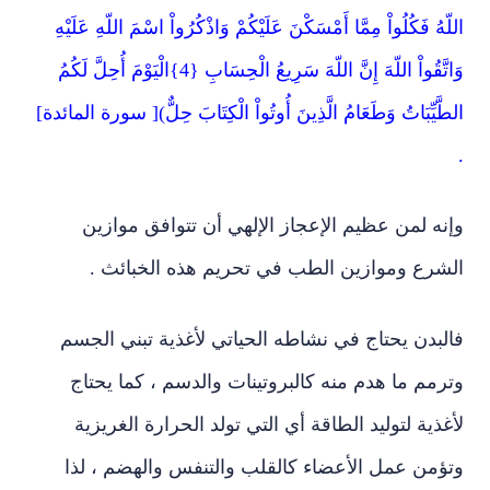
اللّهُ فَكُلُواْ مِمَّا أَمْسَكْنَ عَلَيْكُمْ وَاذْكُرُواْ اسْمَ اللّهِ عَلَيْهِ
وَاتَّقُواْ اللّهَ إِنَّ اللّهَ سَرِيعُ الْحِسَابِ
{4}
الْيَوْمَ أُحِلَّ لَكُمُ
الطَّيِّبَاتُ وَطَعَامُ الَّذِينَ أُوتُواْ الْكِتَابَ حِلٌّ)[ سورة المائدة]
.
وإنه لمن عظيم الإعجاز الإلهي أن تتوافق موازين
الشرع وموازين الطب في تحريم هذه الخبائث .
فالبدن يحتاج في نشاطه الحياتي لأغذية تبني الجسم
وترمم ما هدم منه كالبروتينات والدسم ، كما يحتاج
لأغذية لتوليد الطاقة أي التي تولد الحرارة الغريزية
وتؤمن عمل الأعضاء كالقلب والتنفس والهضم ، لذا