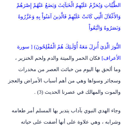
الطَّيِّبَاتِ وَيُحَرِّمُ عَلَيْهِمُ الْخَبَآئِثَ وَيَضَعُ عَنْهُمْ إِصْرَهُمْ
وَالأَغْلاَلَ الَّتِي كَانَتْ عَلَيْهِمْ فَالَّذِينَ آمَنُواْ بِهِ وَعَزَّرُوهُ
وَنَصَرُوهُ وَاتَّبَعُواْ
النُّورَ الَّذِيَ أُنزِلَ مَعَهُ أُوْلَـئِكَ هُمُ الْمُفْلِحُونَ) [ سورة
الأعراف]
فكان الخمر والميتة والدم ولحم الخنزير ،
وما ألحق بها اليوم من خبائث العصر من مخدرات
وسجائر وسواها وهي من أهم أسباب الأمراض والعجز
والموت والمهالك في عصرنا الحديث (3) .
وجاء الهدي النبوي بآداب يتدبر بها المسلم أمر طعامه
وشرابه ، وهي علاوة على أنها أضفت على حياته