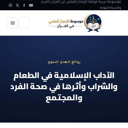
موسوعة عربية موثقة للإعجاز العلمي في القرآن الكريم
والسنة النبوية
الرئيسية
الإعجاز العلمي
روائع الهدى النبوي
الاعجاز العلمي في علوم الأرض
آيات الله
الآداب الإسلامية في الطعام
الاعجاز الغيبي في القرآن
والشراب وأثرها في صحة الفرد
آيات الله في جسم الانسان
المقالات
الاعجاز في علوم الفلك والفضاء
والمجتمع
آيات الله في خلق الحيوان
ابداعات اسلامية
شبهات وردود
الاعجاز العلمي في الكائنات الحية
آيات الله في خلق الكون
تأملات قرآنية
التطور والالحاد
المرئيات
الاعجاز البياني و اللغوي في القرآن
آيات الله في خلق النباتات
روائع الهدى النبوي
حول الاسلام
المؤلفون
الاعجاز العلمي علوم الطب و الحياة