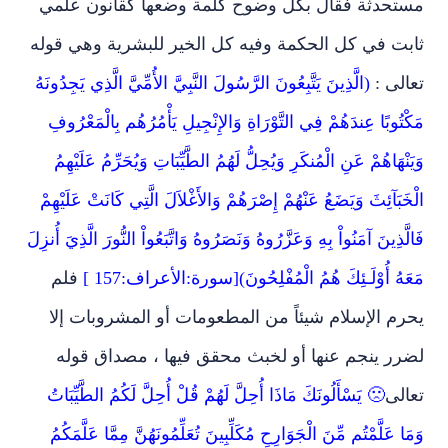
مستحدثة فقال بكل وضوح كلمة وضعها كقانون علمي
ثابت في كل الحكمة وفيه كل الخير للبشرية وهي قوله
تعالى :
(
الَّذِينَ يَتَّبِعُونَ الرَّسُولَ النَّبِيَّ الأُمِّيَّ الَّذِي يَجِدُونَهُ
مَكْتُوبًا عِندَهُمْ فِي التَّوْرَاةِ وَالإِنْجِيلِ يَأْمُرُهُم بِالْمَعْرُوفِ
وَيَنْهَاهُمْ عَنِ الْمُنكَرِ وَيُحِلُّ لَهُمُ الطَّيِّبَاتِ وَيُحَرِّمُ عَلَيْهِمُ
الْخَبَآئِثَ وَيَضَعُ عَنْهُمْ إِصْرَهُمْ وَالأَغْلاَلَ الَّتِي كَانَتْ عَلَيْهِمْ
فَالَّذِينَ آمَنُواْ بِهِ وَعَزَّرُوهُ وَنَصَرُوهُ وَاتَّبَعُواْ النُّورَ الَّذِيَ أُنزِلَ
مَعَهُ أُوْلَـئِكَ هُمُ الْمُفْلِحُونَ)[سورة:الأعراف:157 ]
فلم
يحرم الإسلام شيئاً من المطعومات أو المشروبات إلا
لضرر ينجم عنها أو لخبث محقق فيها ، مصداق قوله
تعالى
🙁
يَسْأَلُونَكَ مَاذَا أُحِلَّ لَهُمْ قُلْ أُحِلَّ لَكُمُ الطَّيِّبَاتُ
وَمَا عَلَّمْتُم مِّنَ الْجَوَارِحِ مُكَلِّبِينَ تُعَلِّمُونَهُنَّ مِمَّا عَلَّمَكُمُ