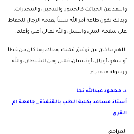
بعد عن الخبائث كالخمور، والتدخين، والمخدرات،
ك تكون طاعة أمر الله سبباً يقدمه الرجال للحفاظ
سلامة المني، والنسل، والله تعالى أعلى وأعلم.
هم ما كان من توفيق فمنك وحدك، وما كان من خطأ
هوٍ، أو زلل، أو نسيان، فمني ومن الشيطان، والله
له منه براء.
محمود عبدالله نجا
اذ مساعد بكلية الطب بالقنفذة _ جامعة ام
رى
راجع: