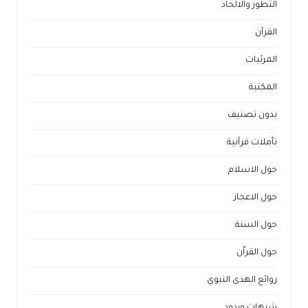
لقرآن
لمرئيات
لمكتبة
دون تصنيف
أملات قرآنية
ول الاسلام
ول الاعجاز
ول السنة
ول القراّن
وائع الهدى النبوي
بهات وردود