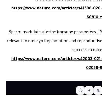
https://www.nature.com/articles/s41598-0
6081
13. Sperm modulate uterine immune parameters
relevant to embryo implantation and reproduct
success in m
https://www.nature.com/articles/s42003-0
0203
قالات ذات صلة