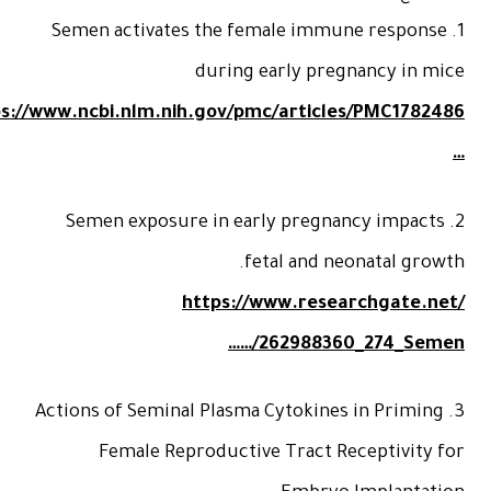
1. Semen activates the female immune respons
during early pregnancy in m
https://www.ncbi.nlm.nih.gov/pmc/articles/PMC1782486/
2. Semen exposure in early pregnancy impact
fetal and neonatal gro
https://www.researchgate.n
…/262988360_274_Sem
3. Actions of Seminal Plasma Cytokines in Primin
Female Reproductive Tract Receptivity 
Embryo Implantati