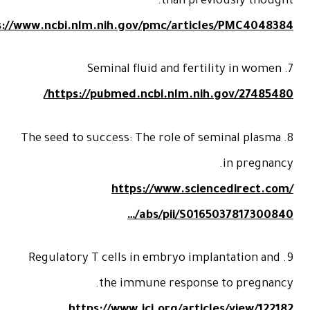
https://www.ncbi.nlm.nih.gov/pmc/articles/PMC40483
https://pubmed.ncbi.nlm.nih.gov/274854
8. The seed to success: The role of seminal plasm
in pregna
https://www.sciencedirect.c
…/abs/pii/S0165037817300
9. Regulatory T cells in embryo implantation an
the immune response to pregnan
https://www.jci.org/articles/view/122