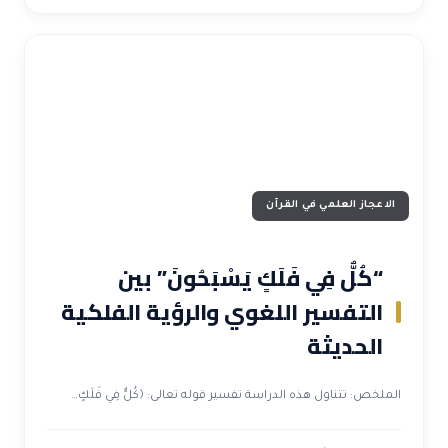
الاعجاز العلمي في القرآن
“كُلٌّ فِي فَلَكٍ يَسْبَحُونَ” بين
التفسير اللغوي والرؤية الفلكية
الحديثة
لملخص: تتناول هذه الدراسة تفسير قوله تعالى: ﴿كُلٌّ فِي فَلَكٍ…
6 دقيقة
22 أغسطس 2025