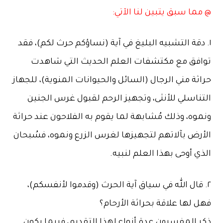
ا سبق يتبين لنا الآتي:
دقة التشبيه البليغ في آية (نساؤكم حرث لكم)، فقد
فق مع مكتشفات العلم الحديث التي شاهدت
ة مني الرجال (السائل والحيوانات المنوية)، للجهاز
ناسلي للأنثى، وتجهيز الرحم لقبول غرس الجنين
ه، وذلك مُشابهة لما يقوم به الفلاحون عند حراثة
رض بآلاتهم لتجهيزها لغرس الزرع ونموه، فسُبحان
 أوحى بهذا العلم لنبيه.
قال الله في سياق آية الحرث (وقدموا لأنفسكم)،
لها علاقة بحراثة الأرحام؟
 المفسرون عدة أنواع لهذا التقديم، فربما يكون