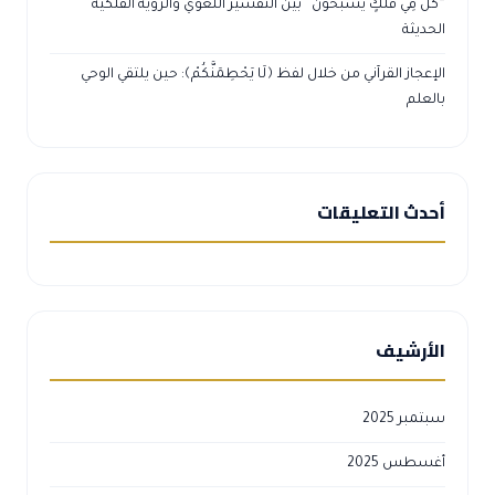
لحديثة
لإعجاز القرآني من خلال لفظ ﴿لَا يَحْطِمَنَّكُمْ﴾: حين يلتقي الوحي
العلم
حدث التعليقات
لأرشيف
بتمبر 2025
غسطس 2025
وليو 2025