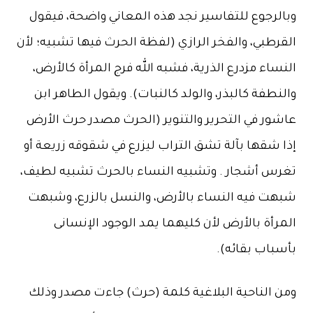
لرجوع للتفاسير نجد هذه المعاني واضحة، فيقول
رطبي، والفخر الرازي (لفظة الحرث فيها تشبيه؛ لأن
اء مزدرع الذرية، فشبه الله فرج المرأة كالأرض،
طفة كالبذر، والولد كالنبات). ويقول الطاهر ابن
ور في التحرير والتنوير (الحرث مصدر حرث الأرض
 شقها بآلة تشق التراب ليزرع في شقوقه زريعة أو
س أشجار . وتشبيه النساء بالحرث تشبيه لطيف،
ت فيه النساء بالأرض، والنسل بالزرع، وشبهت
أة بالأرض لأن كليهما يمد الوجود الإنسانى
باب بقائه).
 الناحية البلاغية كلمة (حرث) جاءت مصدر وذلك
بالغة في فعل الحرث، ولفت النظر لأهميته. والآية