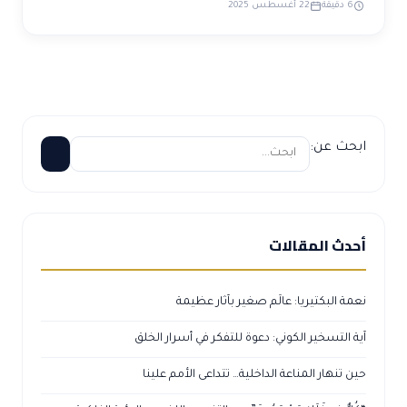
بحث عن:
حدث المقالات
عمة البكتيريا: عالَم صغير بآثار عظيمة
ية التسخير الكوني: دعوة للتفكر في أسرار الخلق
ين تنهار المناعة الداخلية… تتداعى الأمم علينا
كُلٌّ فِي فَلَكٍ يَسْبَحُونَ” بين التفسير اللغوي والرؤية الفلكية