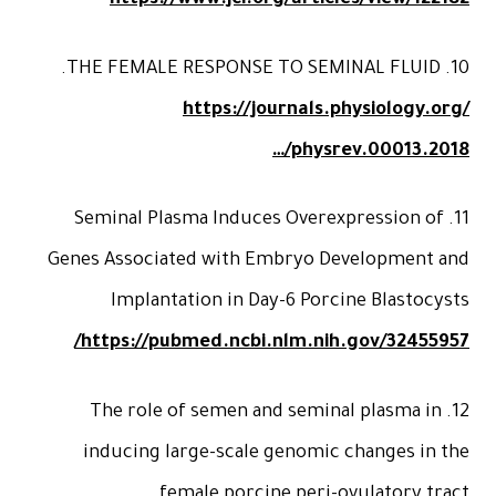
https://journals.physiology.o
…/physrev.00013.2
11. Seminal Plasma Induces Overexpression o
Genes Associated with Embryo Development 
Implantation in Day-6 Porcine Blastoc
https://pubmed.ncbi.nlm.nih.gov/324559
12. The role of semen and seminal plasma in
inducing large-scale genomic changes in 
female porcine peri-ovulatory tr