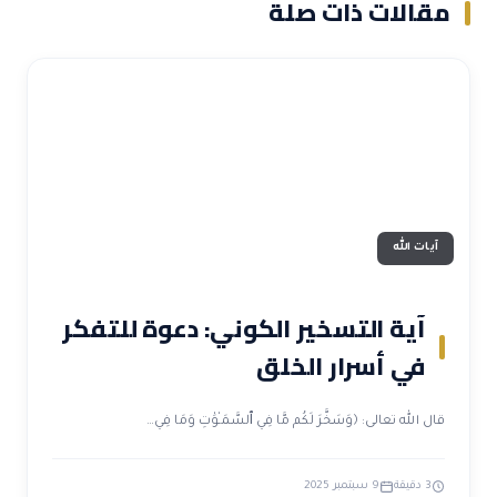
آيات الله
آية التسخير الكوني: دعوة للتفكر
في أسرار الخلق
ال الله تعالى: ﴿وَسَخَّرَ لَكُم مَّا فِي ٱلسَّمَـٰوَٰتِ وَمَا فِي…
3 دقيقة
9 سبتمبر 2025