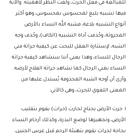
ا تشبيه بليغ لمحسوس بمحسوس، وهو أكثر
ع التشبيه بلاغة، فشبه الله النساء بالأرض
روثة، وحُذفت أداة التشبيه (الكاف)، وحُذف وجه
به، لإستثارة العقل للبحث عن كيفية حراثة مني
جال للنساء، وهذا يعني أننا سنشاهد كيفية حراثة
اء بمني الرجال كما نشاهد حراثة الفلاح لأرضه.
ى أن أوجه الشبه المحذوفة يُستدل عليها من
عنى اللغوي للحرث، وهي كالآتي:
حرث الأرض يحتاج لحارث (حراث) يقوم بتقليب
رض، وتجهيزها لوضع البذرة، وكذلك أرحام النساء
جة لحراث يقوم بتهيئة الرحم قبل غرس الجنين،