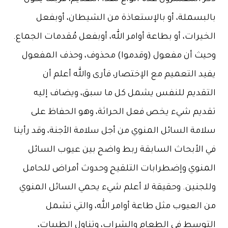
بسملة، أو بالإستعاذة من الشيطان، أوبفعل
رات، أو بطاعة أوامر الله، أوبفعل مُقدمات الجماع.
ث أن مفعول (وقدموا) محذوف، وحذف المفعول
 التعميم مع الإختصار، فأرى والله أعلم أن
قديم للنفس يشمل كل ما سبق، ويضاف إليه
يم شيء يخص فعل الحراثة، وهو الحفاظ على
ة السائل المنوي من أجل سلامة الأجنة، وقد رأينا
الأبحاث السابقة ربط واضح بين عيوب السائل
نوي وإضطرابات التلقيح وحدوث أمراض للحامل
جنين. وحقيقة لا أعلم شيء يحمي السائل المنوي
العيوب مثل طاعة أوامر الله، والتي تشمل
وسط في الطعام والشراب، وتناول الطيبات،