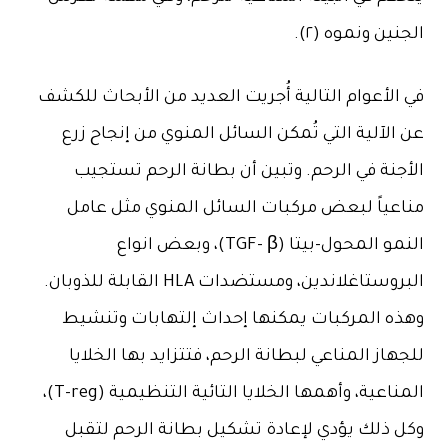
ين ونموه (٢).
لأعوام التالية أُجريت العديد من الأبحاث للكشف
لآلية التي تُمكن السائل المنوي من إنجاح زرع
نة في الرحم. وتبين أن بطانة الرحم تستجيب
عياً لبعض مركبات السائل المنوي مثل عامل
النمو المحول-بيتا (TGF- β)، وبعض انواع
البروستاغلاندين، ومستضدات HLA القابلة للذوبان.
ه المركبات يمكنها إحداث إلتهابات وتنشيط
از المناعي لبطانة الرحم، فتتزايد بها الخلايا
المناعية، وأهمها الخلايا التائية التنظيمية (T-reg)،
 ذلك يؤدي لإعادة تشكيل بطانة الرحم لتقبل
لجنين، ونموه بشكل طبيعي (٣، ٤ ، ٥، ٩، ١٠).