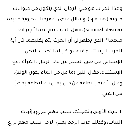
ا الحراث هو مني الرجال الذي يتكون من حيوانات
منوية (sperms)، وسائل منوي به مركبات حيوية عديدة
(seminal plasma)، فهل الحرث يتم بهما أم بواحد
ا؟. الذي يظهر لي أن الحرث يتم بكليهما لأن آية
رث لا إستثناء فيها، ولكن لما تحدث النص
سلامي عن خلق الجنين من ماء الرجل والمرأة وقع
تثناء، فقال النبي (ما من كل الماء يكون الولد)،
ل الله (من نطفة من مني يمنى)، فالنطفة بعضٌ
المني.
حرث الأرض وتهيئتها سبب مهم للزرع وإنبات
بات، وكذلك حرث الرحم بمني الرجل سبب مهم لزرع
د وإنباته.