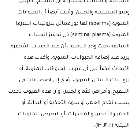
 المشيمة والجنين. وأُثبت أيضاً أن الحيوانات
المنوية (sperms) لها دور مماثل لبروتينات البلازما
المنوية (seminal plasma) في تحفيز الجينات
بقة، حيث وجد الباحثون أن عدد الجينات المُحفزة
د عند إضافة الحيوانات المنوية. وأكدت هذه
حاث أيضاً على أن عيوب الحيوانات المنوية، أو
تينات السائل المنوي، تؤدي إلى اضطرابات في
لقيح، وأمراض للأم والجنين، وأن هذه العيوب تحدث
 تقدم العمر، أو سوء التغذية أو البدانة، أو
مر والتدخين والمخدرات، أو التعرض للملوثات
١١، ١٢، ١٣).