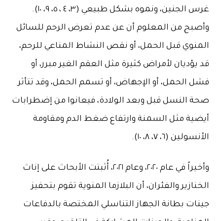
بح من المعلوم أن عن عدم تعرض الرحم للسائل
نوي قبل الحمل، أو نقص النشاط المناعي للرحم،
ؤديان لأمراض كثيرة مثل العقم الغير مبرر، أو
 الحمل، أو الإجهاض، أو تسمم الحمل، وقد تتأثر
 النسل قبل وبعد الولادة، فيعانوا من إضطرابات
ية مثل السمنة وارتفاع ضغط الدم ومقاومة
ين (٦، ٧، ٨، ١٠).
وأخيراً في عام ٢٠٢٠، وعام ٢٠٢١، أُثبتت الأبحاث على إناث
ازير والفئران، أن البلازما المنوية تقوم بتحفيز
ات بطانة الجهاز التناسلي المختصة بالدفاعات
ناعية، والجينات المشاركة في التلقيح، وغرس