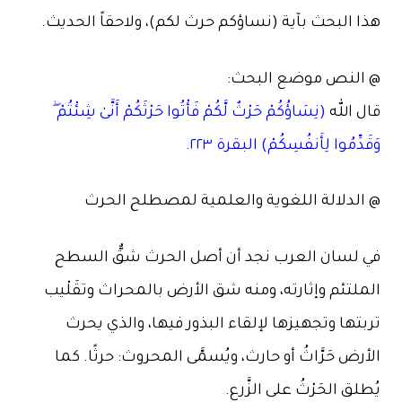
البحث بآية (نساؤكم حرث لكم)، ولاحقاً الحديث.
لنص موضع البحث:
الله
(نِسَاؤُكُمْ حَرْثٌ لَّكُمْ فَأْتُوا حَرْثَكُمْ أَنَّىٰ شِئْتُمْ ۖ
ِّمُوا لِأَنفُسِكُمْ) البقرة ٢٢٣.
لدلالة اللغوية والعلمية لمصطلح الحرث
لسان العرب نجد أن أصل الحرث شقٌّ السطح
تئم وإثارته، ومنه شق الأرض بالمحراث وتقَلْيب
ها وتجهيزها لإلقاء البذور فيها، والذي يحرث
ض حَرَّاثُ أو حارث، ويُسمَّى المحروث: حرثًا. كما
ق الحَرْثُ على الزَّرع.