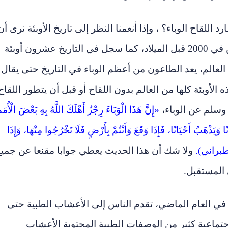
لقاح الوباء؟ ، وإذا أنعمنا النظر إلى تاريخ الأوبئة نرى أن
أول وباء سجل في التاريخ هو ما حدث في الصين في 2000 قبل الميلاد، كما سجل في التاريخ عشرون أوبئة
عالم، يعد الطاعون من أعظم الوباء في التاريخ حتى يقال
 الأوبئة كلها من العالم بدون اللقاح أو قبل أن يتطور اللقاح
 وسلم عن الوباء،
«إِنَّ هَذَا الْوَبَاءَ رِجْزٌ أَهْلَكَ اللَّهُ بِهِ بَعْضَ الْأُمَم
يَذْهَبُ أَحْيَانًا، فَإِذَا وَقَعَ وَأَنْتُمْ بِأَرْضٍ فَلَا تَخْرُجُوا مِنْهَا، وَإِذَا
الطبراني).
ولا شك أن هذا الحديث يعطي جوابا مقنعا عن جميع
ي المستقبل.
 في العام الماضي، تقدم الناس إلى الأعشاب الطبية حتى
اجتماعية كثير من الوصفات الطبية المحتوية الأعشاب