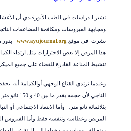
تشير الدراسات في الطب الآيورفيد
ي أن الأعشا
ومجابهة الفيروسات ومكافحة المضاعفات الناتجة
نشرت في موقع
www.ayujournal.org
بدور ها
هذا المرض إلا بعض الاحترازات مثل ارتداء الكمام
تنشيط المناعة القادرة للقضاء على جميع الميكر
وعندما نرتدي القناع الوجهي أوالكمامة أنه يح
التاجي لأن حج
بثلاثمائة نانو متر. وأما الابتعاد الاجتماعي أو 
المريض وعطاسه وتنفسه فقط وأما الفيروس الجاري
يمنع الفيروسات من دخولها إلى الرئة عبر الهوا