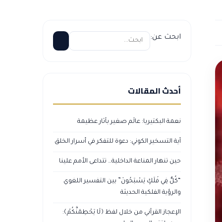
ابحث عن:
أحدث المقالات
نعمة البكتيريا: عالَم صغير بآثار عظيمة
آية التسخير الكوني: دعوة للتفكر في أسرار الخلق
حين تنهار المناعة الداخلية… تتداعى الأمم علينا
“كُلٌّ فِي فَلَكٍ يَسْبَحُونَ” بين التفسير اللغوي
والرؤية الفلكية الحديثة
الإعجاز القرآني من خلال لفظ ﴿لَا يَحْطِمَنَّكُمْ﴾: