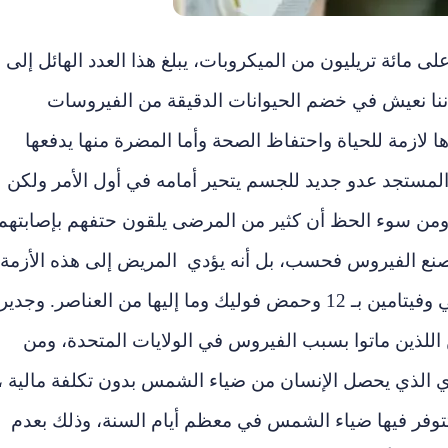
ائة تريليون من الميكروبات، يبلغ هذا العدد الهائل إلى
ننا نعيش في خضم الحيوانات الدقيقة من الفيروسات
ها لازمة للحياة واحتفاظ الصحة وأما المضرة منها يدفعها
لمستجد عدو جديد للجسم يتحير أمامه في أول الأمر ولكن ل
كن ومن سوء الحظ أن كثير من المرضى يلقون حتفهم بإصابتهم
 صنع الفيروس فحسب، بل أنه يؤدي المريض إلى هذه الأزمة
الصحية عوز جسمه من فيتامين دي وفيتامين سي وفيتامين بـ 12 وحمض فوليك وما إليها من العناصر. وجدير
ا أنه وجد عوز فيتامين دي في 60% من اللذين ماتوا بسبب الفيروس في الولايات المتحدة، ومن
دي الذي يحصل الإنسان من ضياء الشمس بدون تكلفة مالية ،
تي تتوفر فيها ضياء الشمس في معظم أيام السنة، وذلك بعدم