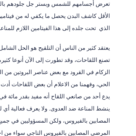
تعرض أجسامهم للشمس وبستر جل جلودهم بال
الأقل كاشف البدن يحصل ما يكفي له من فيتام
الذي تحت جلده إلى هذا الفيتامين اللازم للمناعة
يعتقد كثير من الناس أن التلقيح هو الحل الشام
تصنع اللقاحات، وقد تطورت إلى الآن أنوعا كثي
الزكام في القرود مع بعض عناصر البروتين من ا
الحي، وفهمنا من الاعلام أن بعض اللقاحات أدت إ
يدع أحد من صانعي اللقاح أنه مفيد بقدر مائة في
ينشط المناعة ضد العدوى. ولا يعرف فعالية أي لق
المصابين بالفيروس، ولكن المسؤوليين في جميع ا
المرضى المصابين بالفيروس التاجي سواء من احتق