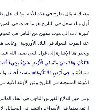
وهناك سؤال يطرح في هذه الأيام، وذلك هل يطارد ال
كبيرة أدت إلى موت ملايين من الناس في عموم ال
عنه الموت السواد في البلاد الأوروبية، وغابت هذه
ويجدر هنا الإشارة إلى قول النبي صلى الله عليه
قَبْلَكُمْ، وَقَدْ بَقِيَ مِنْهُ فِي الْأَرْضِ شَيْءٌ يَجِيءُ أَحْيَانًا وَ
سَمِعْتُمْ بِهِ فِي أَرْضٍ فَلَا تَأْتُوهَا»( مسند أحمد، و
الأوبئة المسجلة في التاريخ وعن الأوبئة الآتية ف
وفي حين اندلاع الفيرس التاجي في أنحاء العالم
ارتفع ثمنها في الأسواق، وانتشر في الوسائل ال