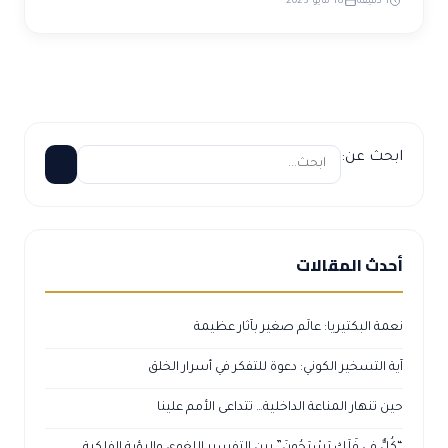
1 دقيقة
18 مايو 2023
ابحث عن:
أحدث المقالات
نعمة البكتيريا: عالَم صغير بآثار عظيمة
آية التسخير الكوني: دعوة للتفكر في أسرار الخلق
حين تنهار المناعة الداخلية… تتداعى الأمم علينا
“كُلٌّ فِي فَلَكٍ يَسْبَحُونَ” بين التفسير اللغوي والرؤية الفلكية