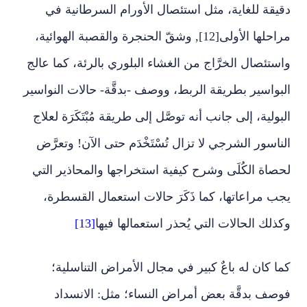
دقيقة للغاية، مثل استئصال الأورام السرطانية في
مراحلها الأولى[12], وشقّ الحنجرة والقصبة الهوائية،
واستئصال الخرَّاج من الغشاء البلوري بالرئة، كما عالج
البواسير بطريقة الربط، ووصف -بدقَّة- حالات النواسير
البولية، إلى جانب أنه توصَّل إلى طريقة مُبْتَكَرَة لعلاج
الناسور الشرجي لا تزال تُسْتَخْدَم حتى الآن! وتعرَّض
لحصاة الكُلَى وشرح كيفية استخراجها والمحاذير التي
يجب مراعاتها، كما ذَكَرَ حالات استعمال القسطرة،
وكذلك الحالات التي يُحذر استعمالها فيها
[13]
كما كان له باعٌ كبير في مجال الأمراض التناسلية؛
فوصف بدقَّة بعض أمراض النساء؛ مثل: الانسداد