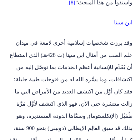
واستقوا من هذا المبحث”
[8].
ابن سينا
وقد برزت شخصيات إسلامية أخرى لامعة في ميدان
علم الطب من أمثال ابن سينا (ت 428هـ) الذي استطاع
أن يُقَدِّم للإنسانية أعظم الخدمات بما توصَّل إليه من
اكتشافات، وما يسَّره الله له من فتوحات طبية جليلة؛
فقد كان أوَّل من اكتشف العديد من الأمراض التي ما
زالت منتشرة حتى الآن، فهو الذي اكتشف لأوَّل مَرَّة
طُفَيْل (الإنكلستوما), وسمَّاها الدودة المستديرة، وهو
بذلك قد سبق العالِم الإيطالي (دوبيني) بنحو 900 سنة،