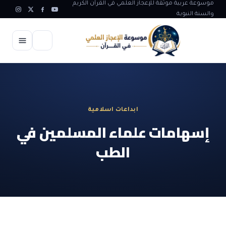
موسوعة عربية موثقة للإعجاز العلمي في القرآن الكريم
والسنة النبوية
الرئيسية
الإعجاز العلمي
ابداعات اسلامية
الاعجاز العلمي في علوم الأرض
آيات الله
إسهامات علماء المسلمين في
الاعجاز الغيبي في القرآن
الطب
آيات الله في جسم الانسان
المقالات
الاعجاز في علوم الفلك والفضاء
آيات الله في خلق الحيوان
ابداعات اسلامية
شبهات وردود
الاعجاز العلمي في الكائنات الحية
آيات الله في خلق الكون
تأملات قرآنية
التطور والالحاد
المرئيات
الاعجاز البياني و اللغوي في القرآن
آيات الله في خلق النباتات
روائع الهدى النبوي
حول الاسلام
المؤلفون
الاعجاز العلمي علوم الطب و الحياة