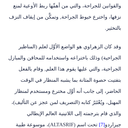
والقوانين للجراحة، والتي من أهمِّها ربط الأوعية لمنع
نزفها، واخترع خيوط الجراحة, وتمكَّن من إيقاف النزف
بالتخثير.
وقد كان الزهراوي هو الواضع الأوَّل لعلم (المناظير
الجراحية) وذلك باختراعه واستخدامه للمحاقن والمبازل
الجراحية، والتي عليها يقوم هذا العلم, وقام بالفعل
بتفتيت حصوة المثانة بما يشبه المنظار في الوقت
الحاضر، إلى جانب أنه أوَّل مخترع ومستخدم لمنظار
المهبل، ويُعْتَبَرُ كتابه (التصريف لمن عجز عن التأليف)،
والذي قام بترجمته إلى اللاتينية العالم الإيطالي
جيراردو
[7]
تحت اسم (ALTASRIF)، موسوعة طبية