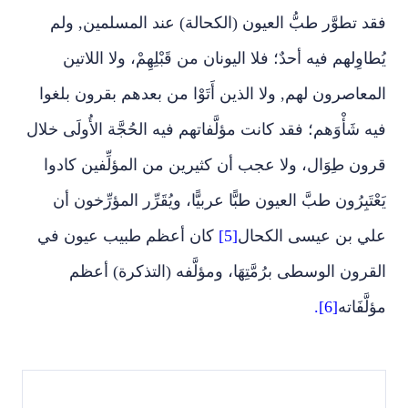
فقد تطوَّر طبُّ العيون (الكحالة) عند المسلمين, ولم
يُطاوِلهم فيه أحدٌ؛ فلا اليونان من قَبْلِهِمْ، ولا اللاتين
المعاصرون لهم, ولا الذين أَتَوْا من بعدهم بقرون بلغوا
فيه شَأْوَهم؛ فقد كانت مؤلَّفاتهم فيه الحُجَّة الأُولَى خلال
قرون طِوَال، ولا عجب أن كثيرين من المؤلِّفين كادوا
يَعْتَبِرُون طبَّ العيون طبًّا عربيًّا، ويُقَرِّر المؤرِّخون أن
علي بن عيسى الكحال
[5]
كان أعظم طبيب عيون في
القرون الوسطى برُمَّتِهَا، ومؤلَّفه (التذكرة) أعظم
مؤلَّفَاته
[6].