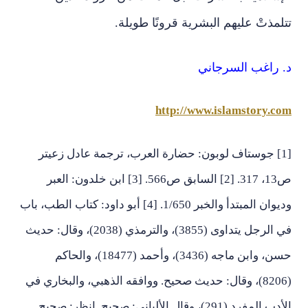
تتلمذتْ عليهم البشرية قرونًا طويلة.
د. راغب السرجاني
http://www.islamstory.com
[1] جوستاف لوبون: حضارة العرب، ترجمة عادل زعيتر
ص13، 317. [2] السابق ص566. [3] ابن خلدون: العبر
وديوان المبتدأ والخبر 1/650. [4] أبو داود: كتاب الطب، باب
في الرجل يتداوى (3855)، والترمذي (2038)، وقال: حديث
حسن، وابن ماجه (3436)، وأحمد (18477)، والحاكم
(8206)، وقال: حديث صحيح. ووافقه الذهبي، والبخاري في
الأدب المفرد (291)، وقال الألباني: صحيح. انظر: صحيح