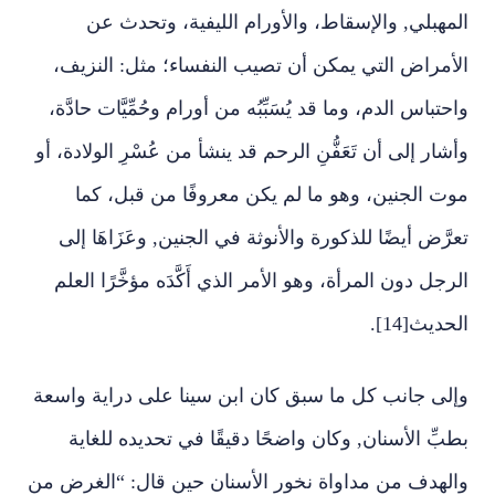
المهبلي, والإسقاط، والأورام الليفية، وتحدث عن
الأمراض التي يمكن أن تصيب النفساء؛ مثل: النزيف،
واحتباس الدم، وما قد يُسَبِّبُه من أورام وحُمِّيَّات حادَّة،
وأشار إلى أن تَعَفُّنِ الرحم قد ينشأ من عُسْرِ الولادة، أو
موت الجنين، وهو ما لم يكن معروفًا من قبل، كما
تعرَّض أيضًا للذكورة والأنوثة في الجنين, وعَزَاهَا إلى
الرجل دون المرأة، وهو الأمر الذي أَكَّدَه مؤخَّرًا العلم
الحديث[14].
وإلى جانب كل ما سبق كان ابن سينا على دراية واسعة
بطبِّ الأسنان, وكان واضحًا دقيقًا في تحديده للغاية
والهدف من مداواة نخور الأسنان حين قال: “الغرض من