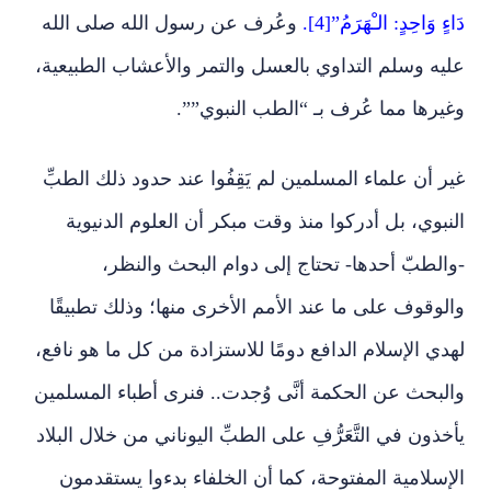
دَاءٍ وَاحِدٍ: الـْهَرَمُ”[4].
وعُرف عن رسول الله صلى الله
عليه وسلم التداوي بالعسل والتمر والأعشاب الطبيعية،
وغيرها مما عُرف بـ “الطب النبوي””.
غير أن علماء المسلمين لم يَقِفُوا عند حدود ذلك الطبِّ
النبوي، بل أدركوا منذ وقت مبكر أن العلوم الدنيوية
-والطبّ أحدها- تحتاج إلى دوام البحث والنظر،
والوقوف على ما عند الأمم الأخرى منها؛ وذلك تطبيقًا
لهدي الإسلام الدافع دومًا للاستزادة من كل ما هو نافع،
والبحث عن الحكمة أنَّى وُجدت.. فنرى أطباء المسلمين
يأخذون في التَّعَرُّفِ على الطبِّ اليوناني من خلال البلاد
الإسلامية المفتوحة، كما أن الخلفاء بدءوا يستقدمون