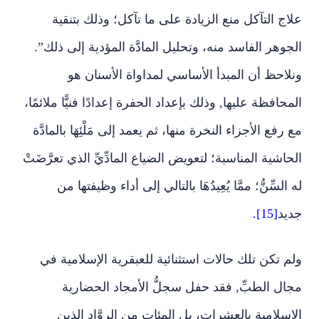
علاج التآكل منع الزيادة على ما تآكل؛ وذلك بتنقية
الجوهر الفاسد منه، وتحليل المادَّة المؤدية إلى ذلك”.
ونلاحظ أن المبدأ الأساسي لمداواة الأسنان هو
المحافظة عليها, وذلك بإعداد الحفرة إعدادًا فنيًّا ملائمًا،
مع رفع الأجزاء النخرة منها، ثم يعمد إلى مَلْئِهَا بالمادَّة
الحاشية المناسبة؛ لتعويض الضياع المادِّيِّ الذي تعرَّضَتْ
له السِّنُّ؛ ممَّا يُعِيدُهَا بالتالي إلى أداء وظيفتها من
جديد
[15].
ولم تكن تلك حالات استثنائية للعبقرية الإسلامية في
مجال الطبِّ, فقد حفل سجلُّ الأمجاد الحضارية
الإسلامية بالعشرات، بل المئات من الروَّاد الذين