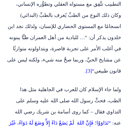
التطبيب تتَّفِق مع مستواه العقلي وتطوُّره الإنساني،
وكان ذلك النوع من الطبِّ يُعرف بالطبِّ (البدائي)
انسجامًا مع المستوى الحضاري للإنسان، ولذلك نجد ابن
خلدون يذكر أن: “… للبادية من أهل العمران طبًّا يبنونه
في أغلب الأمر على تجربة قاصرة، ويتداولونه متوارثًا
عن مشايخ الحيِّ، وربما صحَّ منه شيء، ولكنه ليس على
قانون طبيعي
“[3].
ولما جاء الإسلام كان للعرب في الجاهلية مثل هذا
الطب، فحثَّ رسول الله صلى الله عليه وسلم على
التداوي فقال – كما روى أسامة بن شريك رضي الله
عنه:
“تَدَاوَوْا؛ فَإِنَّ اللهَ لَمْ يَضَعْ دَاءً إِلاِّ وَضَعَ لَهُ دَوَاءً، غَيْرَ