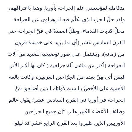
متكاملة لمؤسسي علم الجراحة بأوربا, وهذا باعترافهم،
ولقد حلَّ الجزء الذي تكلَّم فيه الزهراوي عن الجراحة
محلَّ كتابات القدماء، وظلَّ العمدةَ في فنِّ الجراحة حتى
القرن السادس عشر (أي لما يزيد على خمسة قرون
من زمانه)، ويشتمل على صور توضيحية للعديد من آلات
الجراحة (أكثر من مائتي آلة جراحية!) كان لها أكبر الأثر
فيمن أتى مِنْ بعده من الجرَّاحين الغربيين، وكانت بالغة
الأهمية على الأخصِّ بالنسبة لأولئك الذين أصلحوا فنَّ
الجراحة في أوربا في القرن السادس عشر؛ يقول عالم
وظائف الأعضاء الكبير هالر: “إن جميع الجراحين
الأوربيين الذين ظهروا بعد القرن الرابع عشر قد نهلوا