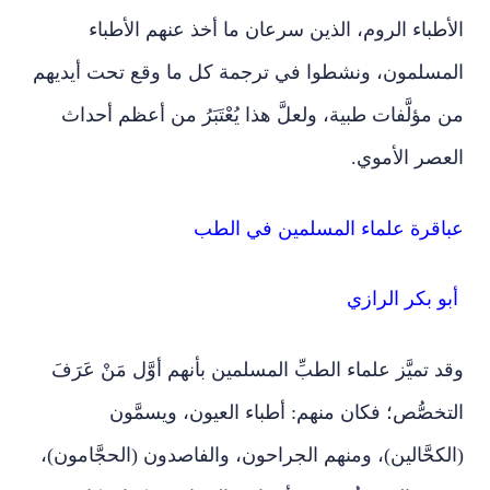
الأطباء الروم، الذين سرعان ما أخذ عنهم الأطباء
المسلمون، ونشطوا في ترجمة كل ما وقع تحت أيديهم
من مؤلَّفات طبية، ولعلَّ هذا يُعْتَبَرُ من أعظم أحداث
العصر الأموي.
عباقرة علماء المسلمين في الطب
أبو بكر الرازي
وقد تميَّز علماء الطبِّ المسلمين بأنهم أوَّل مَنْ عَرَفَ
التخصُّص؛ فكان منهم: أطباء العيون، ويسمَّون
(الكحَّالين)، ومنهم الجراحون، والفاصدون (الحجَّامون)،