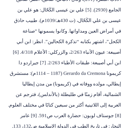
الجامع (2930). [5] علي بن عيسى الكَحّال: هو علي بن
عيسى بن علي الكَحّال، (ت 430هـ/1039م). طبيب حاذق
في أمراض العين ومداواتها. وكانوا يسمونها “صناعة
الكحل”، اشتهر بكتابه “تذكرة الكحالين”. انظر: ابن أبي
أصيبعة: عيون الأنباء 2/263، والزركلي: الأعلام 4/318. [6]
ابن أبي أصيبعة: طبقات الأطباء 2/263. [7] جيراردو دا
كريمونا Gerardo da Cremona (1114 – 1187م): مستشرق
إيطالي، مولده ووفاته في (كريمونا) من مدن إيطاليا
الشمالية، أقام زمنًا في طليطلة (بالأندلس)، فترجم عن
العربية إلى اللاتينية أكثر من سبعين كتابًا في مختلف العلوم.
[8] جوستاف لوبون: حضارة العرب ص591. [9] عامر
النجار: في تاريخ الطب في الدولة الإسلامية ص132، 133.