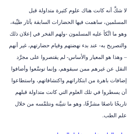
لا شكَّ أنه كانت هناك علوم كثيرة متداولة قبل
المسلمين، ساهمت فيها الحضارات السابقة بآثار طيِّبة،
وهو ما اتَّكأ عليه المسلمون -ولهم الفخر في إعلان ذلك
والتصريح به- عند بدء نهضتهم وقيام حضارتهم، غير أنهم
– وهذا هو المعيار والأساس- لم يقتصروا على مجرَّد
النقل عن غيرهم ممن سبقوهم، وإنما توسَّعوا وأضافوا
إضافات باهرة من ابتكاراتهم واكتشافاتهم، واستطاعوا
أن يسطروا في تلك العلوم التي كانت متداولة قبلهم
تاريخًا ناصعًا مشرِّفًا، وهو ما نتبيَّنه ونتلمَّسه من خلال
علم الطب.