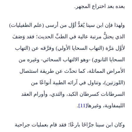
بعده بعد اختراع المجهر.
ولهذا فإن ابن سينا يُعَدُّ أوَّل من أرسى (علم الطفيليات)
الذي يحتلُّ مرتبة عالية في الطبِّ الحديث؛ فقد وَصَفَ
لأوَّل مَرَّة (التهاب السحايا الأولي) وفرَّقه عن (التهاب
السحايا الثانوي) -وهو الالتهاب السحائي- وغيره من
الأمراض المماثلة، كما تحدَّث عن طريقة استئصال
(اللوزتين)، وتناول في آرائه الطبية أنواعًا من
السرطانات كسرطان الكبد، والثدي، وأورام العقد
الليمفاوية، وغيرها
[11].
وكان ابن سينا جرَّاحًا بارعًا؛ فقد قام بعمليات جراحية