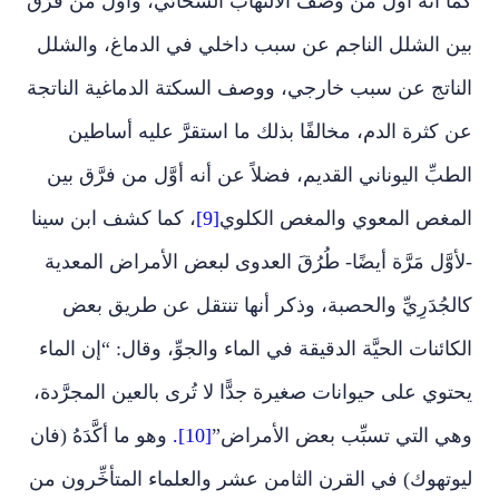
كما أنه أوَّل من وصف الالتهاب السحائي، وأوَّل من فرَّق
بين الشلل الناجم عن سبب داخلي في الدماغ، والشلل
الناتج عن سبب خارجي، ووصف السكتة الدماغية الناتجة
عن كثرة الدم، مخالفًا بذلك ما استقرَّ عليه أساطين
الطبِّ اليوناني القديم، فضلاً عن أنه أوَّل من فرَّق بين
المغص المعوي والمغص الكلوي
[9]
، كما كشف ابن سينا
-لأوَّل مَرَّة أيضًا- طُرُقَ العدوى لبعض الأمراض المعدية
كالجُدَرِيِّ والحصبة، وذكر أنها تنتقل عن طريق بعض
الكائنات الحيَّة الدقيقة في الماء والجوِّ، وقال: “إن الماء
يحتوي على حيوانات صغيرة جدًّا لا تُرى بالعين المجرَّدة،
وهي التي تسبِّب بعض الأمراض”
[10].
وهو ما أكَّدَهُ (فان
ليوتهوك) في القرن الثامن عشر والعلماء المتأخِّرون من