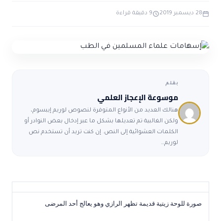
ضوابط و تأصيل الاعجاز
حول الاعجاز
الاعجاز التشريعي في القرآن
28 ديسمبر 2019
9 دقيقة قراءة
تواصل معنا
قصص للعبرة
حول السنة
مسلمين جدد
حول القراّن
مقالات اسلامية
بقلم
موسوعة الإعجاز العلمي
هنالك العديد من الأنواع المتوفرة لنصوص لوريم إيبسوم،
ولكن الغالبية تم تعديلها بشكل ما عبر إدخال بعض النوادر أو
الكلمات العشوائية إلى النص. إن كنت تريد أن تستخدم نص
لوريم…
صورة للوحة زيتية قديمة تظهر الرازي وهو يعالج أحد المرضى