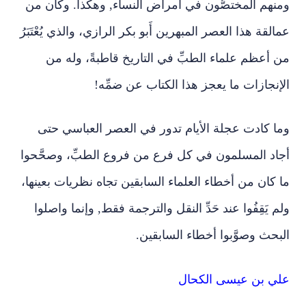
ومنهم المختصُّون في أمراض النساء, وهكذا. وكان من
عمالقة هذا العصر المبهرين أَبو بكر الرازي، والذي يُعْتَبَرُ
من أعظم علماء الطبِّ في التاريخ قاطبةً، وله من
الإنجازات ما يعجز هذا الكتاب عن ضمِّه!
وما كادت عجلة الأيام تدور في العصر العباسي حتى
أجاد المسلمون في كل فرع من فروع الطبِّ، وصحَّحوا
ما كان من أخطاء العلماء السابقين تجاه نظريات بعينها،
ولم يَقِفُوا عند حَدِّ النقل والترجمة فقط, وإنما واصلوا
البحث وصوَّبوا أخطاء السابقين.
علي بن عيسى الكحال