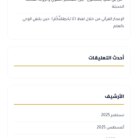
الحديثة
الإعجاز القرآني من خلال لفظ ﴿لَا يَحْطِمَنَّكُمْ﴾: حين يلتقي الوحي
بالعلم
أحدث التعليقات
الأرشيف
سبتمبر 2025
أغسطس 2025