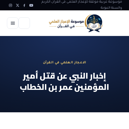
موسوعة عربية موثقة للإعجاز العلمي في القرآن الكريم
والسنة النبوية
الرئيسية
الإعجاز العلمي
الاعجاز العلمي في القرآن
الاعجاز العلمي في علوم الأرض
آيات الله
إخبار النبي عن قتل أمير
الاعجاز الغيبي في القرآن
المؤمنين عمر بن الخطاب
آيات الله في جسم الانسان
المقالات
الاعجاز في علوم الفلك والفضاء
آيات الله في خلق الحيوان
ابداعات اسلامية
شبهات وردود
الاعجاز العلمي في الكائنات الحية
آيات الله في خلق الكون
تأملات قرآنية
التطور والالحاد
المرئيات
الاعجاز البياني و اللغوي في القرآن
آيات الله في خلق النباتات
روائع الهدى النبوي
حول الاسلام
المؤلفون
الاعجاز العلمي علوم الطب و الحياة