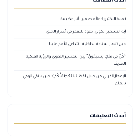
نعمة البكتيريا: عالَم صغير بآثار عظيمة
آية التسخير الكوني: دعوة للتفكر في أسرار الخلق
حين تنهار المناعة الداخلية… تتداعى الأمم علينا
“كُلٌّ فِي فَلَكٍ يَسْبَحُونَ” بين التفسير اللغوي والرؤية الفلكية
الحديثة
الإعجاز القرآني من خلال لفظ ﴿لَا يَحْطِمَنَّكُمْ﴾: حين يلتقي الوحي
بالعلم
أحدث التعليقات