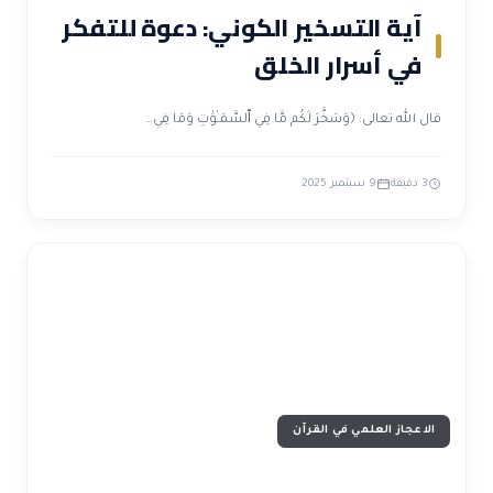
آية التسخير الكوني: دعوة للتفكر
في أسرار الخلق
قال الله تعالى: ﴿وَسَخَّرَ لَكُم مَّا فِي ٱلسَّمَـٰوَٰتِ وَمَا فِي…
3 دقيقة
9 سبتمبر 2025
الاعجاز العلمي في القرآن