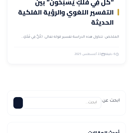
“كُلٌّ فِي فَلَكٍ يَسْبَحُونَ” بين
التفسير اللغوي والرؤية الفلكية
الحديثة
الملخص: تتناول هذه الدراسة تفسير قوله تعالى: ﴿كُلٌّ فِي فَلَكٍ…
6 دقيقة
22 أغسطس 2025
ابحث عن:
أحدث المقالات