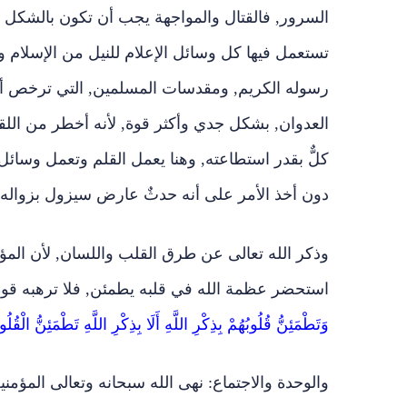
السرور, فالقتال والمواجهة يجب أن تكون بالشكل ا
تستعمل فيها كل وسائل الإعلام للنيل من الإسلام وا
رسوله الكريم, ومقدسات المسلمين, التي ترخص أرو
العدوان, بشكل جدي وأكثر قوة, لأنه أخطر من الل
كلٌّ بقدر استطاعته, وهنا يعمل القلم وتعمل وسائل ا
دون أخذ الأمر على أنه حدثٌ عارض سيزول بزواله.
وذكر الله تعالى عن طرق القلب واللسان, لأن المؤم
استحضر عظمة الله في قلبه يطمئن, فلا ترهبه قوة 
وَتَطْمَئِنُّ قُلُوبُهُمْ بِذِكْرِ اللَّهِ أَلَا بِذِكْرِ اللَّهِ تَطْمَئِنُّ الْقُلُوبُ {28}﴾ [سورة
والوحدة والاجتماع: نهى الله سبحانه وتعالى المؤمن