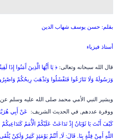
بقلم: حسن يوسف شهاب الدين
أستاذ فيزياء
قال الله سبحانه وتعالى:
وَرَسُولَهُ وَلَا تَنَازَعُوا فَتَفْشَلُوا وَتَذْهَبَ رِيحُكُمْ وَاصْبِرُوا إِنَّ اللَّهَ
ويشير النبي الأمي محمد صلى الله عليه وسلم عن ا
ووفرة عددهم, في الحديث الشريف:
عَنْ أَبِي هُرَيْرَ
كَيْفَ أَنْتَ يَا ثَوْبَانُ إِذْ تَدَاعَتْ عَلَيْكُمْ الْأُمَمُ كَتَدَاعِيكُ
اللَّهِ أَمِنْ قِلَّةٍ بِنَا. قَالَ: لَا, أَنْتُمْ يَوْمَئِذٍ كَثِيرٌ وَلَكِنْ ي