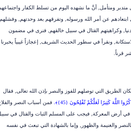
ل متدبر ومتأمل, أنَّ ما نشهده اليوم من تسلط الكفار واجتماعهم
بتعادهم عن أمر الله ورسوله, وتفرقهم بعد وحدتهم, وفشلهم
دنيا, وكراهيتهم القتال في سبيل خالقهم, فنرى في مضمون
الاستكانة, ونقرأ في سطور الحديث الشريف, إعجازاً غيبياً يخبرنا
 قرناً.
ن الطريق التي توصلهم للفوز والنصر بإذن الله تعالى, فقال
كُرُوا اللَّهَ كَثِيرًا لَعَلَّكُمْ تُفْلِحُونَ {45}﴾.
فمن أسباب النصر والفلاح
كون في أرض المعركة, فيجب على المسلم الثبات والقتال في سبي
ا بالنصر والغنيمة والظهور, وإما بالشهادة التي تبعث في نفسه