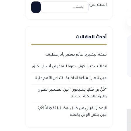
ابحث عن:
أحدث المقالات
نعمة البكتيريا: عالَم صغير بآثار عظيمة
آية التسخير الكوني: دعوة للتفكر في أسرار الخلق
حين تنهار المناعة الداخلية… تتداعى الأمم علينا
“كُلٌّ فِي فَلَكٍ يَسْبَحُونَ” بين التفسير اللغوي
والرؤية الفلكية الحديثة
الإعجاز القرآني من خلال لفظ ﴿لَا يَحْطِمَنَّكُمْ﴾:
حين يلتقي الوحي بالعلم