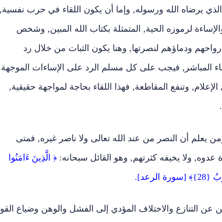
لذي يرضاه الله ورسوله, وإما أن يكون اللقاء في حرب نفسية,
لإساءة لرموزه الحية, المتمثلة بكتاب الله المبين, وشخص
احهم ودماؤهم لنصرتها, وهنا يكون الثبات من خلال رد
قاء المباشر, فيجب على كل مسلم الرد على الإساءات الموجهة,
لإعلام, وتنفع المقاطعة, فهذا اللقاء بحاجة لمواجهة حقيقية,
ن يعلم أن النصر من عند الله تعالى ولا ناصر غيره, فمتى
عدوه, ولا يخيفه كثرتهم, وهو القائل سبحانه:
﴿ الَّذِينَ ءَامَنُوا
 الرعد].
ين عن التنازع والاختلاف المؤدي إلى الفشل والوهن وضياع القوة