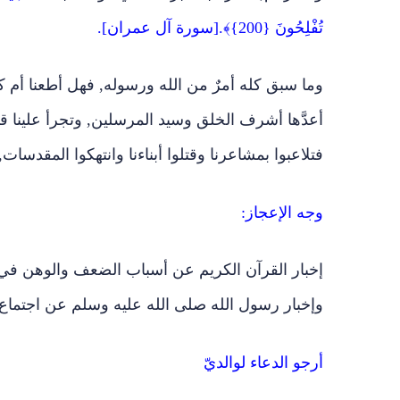
تُفْلِحُونَ {200}﴾.[سورة آل عمران].
وما سبق كله أمرٌ من الله ورسوله, فهل أطعنا أم كن
أعدَّها أشرف الخلق وسيد المرسلين, وتجرأ علينا قتل
فتلاعبوا بمشاعرنا وقتلوا أبناءنا وانتهكوا المقدسا
وجه الإعجاز:
إخبار القرآن الكريم عن أسباب الضعف والوهن في 
وإخبار رسول الله صلى الله عليه وسلم عن اجتماع ا
أرجو الدعاء لوالديّ