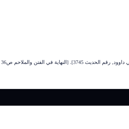
[ مسند الإمام أحمد, رقم الحديث 8356]. و[سنن أبي داوود, رقم الحديث 3745]. [النهاية في الفتن والملاحم ص36