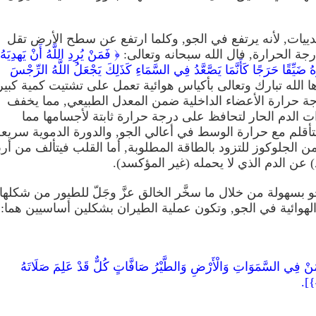
ثدييات, لأنه يرتفع في الجو, وكلما ارتفع عن سطح الأرض تقل
جة الحرارة, فال الله سبحانه وتعالى:
﴿ فَمَنْ يُرِدِ اللَّهُ أَنْ يَهدِيَهُ
ُ ضَيِّقًا حَرَجًا كَأَنَّمَا يَصَّعَّدُ فِي السَّمَاءِ كَذَلِكَ يَجْعَلُ اللَّهُ الرِّجْسَ
ا الله تبارك وتعالى بأكياس هوائية تعمل على تشتيت كمية كبير
جة حرارة الأعضاء الداخلية ضمن المعدل الطبيعي, مما يخفف
 الدم الحار لتحافظ على درجة حرارة ثابتة لأجسامها مما
تأقلم مع حرارة الوسط في أعالي الجو, والدورة الدموية سريع
ة من الجلوكوز للتزود بالطاقة المطلوبة, أما القلب فيتألف من أرب
ن الدم الذي لا يحمله (غير المؤكسد).
بسهولة من خلال ما سخَّر الخالق عزَّ وجَلّ للطيور من شكلها
ت الهوائية في الجو, وتكون عملية الطيران بشكلين أساسيين هما:
َهُ مَنْ فِي السَّمَوَاتِ وَالْأَرْضِ وَالطَّيْرُ صَافَّاتٍ كُلٌّ قَدْ عَلِمَ صَلَاتَهُ