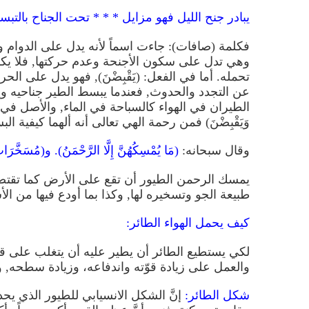
يبادر جنح الليل فهو مزايل * * * تحت الجناح بالتب
فكلمة (صافات): جاءت اسماً لأنه يدل على الدوام 
وهي تدل على سكون الأجنحة وعدم حركتها, فلا يكون 
تحمله. أما في الفعل: (يَقْبِضْنَ), فهو يدل على الحركة 
عن التجدد والحدوث, فعندما يبسط الطير جناحيه و
الطيران في الهواء كالسباحة في الماء, والأصل في 
وَيَقْبِضْنَ) فمن رحمة الهي تعالى أنه ألهما كيفية
وقال سبحانه:
(مَا يُمْسِكُهُنَّ إِلَّا الرَّحْمَنُ). و(مُسَخَّرَا
يمسك الرحمن الطيور أن تقع على الأرض كما تقتض
طبيعة الجو وتسخيره لها, وكذا بما أودع فيها من ا
كيف يحمل الهواء الطائر:
لكي يستطيع الطائر أن يطير عليه أن يتغلب على 
والعمل على زيادة قوّته واندفاعه، وزيادة سطحه, وي
شكل الطائر:
إنَّ الشكل الانسيابي للطيور الذي يحد