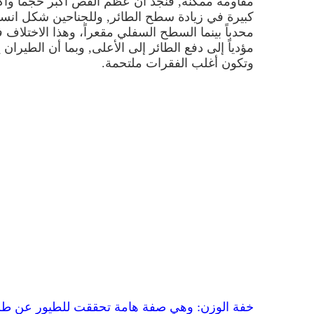
مقاومة ممكنة, فنجد أنَّ عظم القص أكبر حجماً وأك
كبيرة في زيادة سطح الطائر, وللجناحين شكل انسي
محدباً بينما السطح السفلي مقعراً، وهذا الاختلاف
مؤدياً إلى دفع الطائر إلى الأعلى, وبما أن الطيران يت
وتكون أغلب الفقرات ملتحمة.
خفة الوزن: وهي صفة هامة تحققت للطيور عن طر