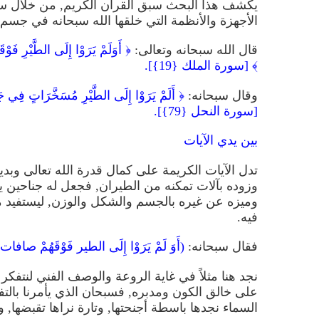
يكشف هذا البحث سبق القرآن الكريم, من خلال سد
الأجهزة والأنظمة التي خلقها الله سبحانه في جسم 
قال الله سبحانه وتعالى:
﴿ أَوَلَمْ يَرَوْا إِلَى الطَّيْرِ فَوْق
﴾ [سورة الملك {19}].
وقال سبحانه:
﴿ أَلَمْ يَرَوْا إِلَى الطَّيْرِ مُسَخَّرَاتٍ فِي جَوِّ
[سورة النحل {79}].
بين يدي الآيات
تدل الآيات الكريمة على كمال قدرة الله تعالى وبد
وزوده بآلات تمكنه من الطيران, فجعل له جناحين يب
وميزه عن غيره بالجسم والشكل والوزن, ليستفيد مما
فيه.
فقال سبحانه:
(أَوَ لَمْ يَرَوْا إِلَى الطير فَوْقَهُمْ صافات و
نجد هنا مثلاً في غاية الروعة والوصف الفني لنتفك
على خالق الكون ومدبره, فسبحان الذي يأمرنا بالتفك
السماء نجدها باسطة أجنحتها, وتارة نراها تقبضها,