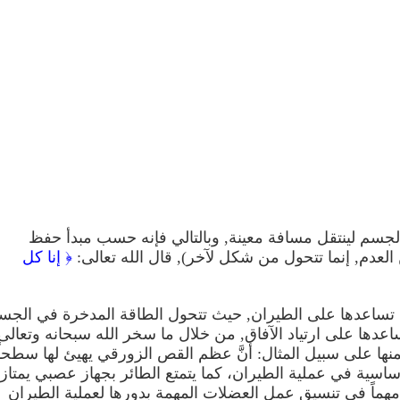
الجسم لينتقل مسافة معينة, وبالتالي فإنه حسب مبدأ حفظ
العدم, إنما تتحول من شكل لآخر), قال الله تعالى:
﴿ إنا كل
 تساعدها على الطيران, حيث تتحول الطاقة المدخرة في الجس
اعدها على ارتياد الآفاق, من خلال ما سخر الله سبحانه وتعالى
نها على سبيل المثال: أنَّ عظم القص الزورقي يهيئ لها سطحاً
سية في عملية الطيران، كما يتمتع الطائر بجهاز عصبي يمتاز
هماً في تنسيق عمل العضلات المهمة بدورها لعملية الطيران