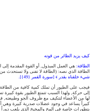
كيف يزيد الطائر من قوته
الطاقة:
هي العمل المبذول, أو القوة المقدمة إلى 
الطاقة الذي نصه: (الطاقة لا تفنى ولا تستحدث من 
شيء خلقناه بقدر ﴾ [سورة القمر {49}].
فيجب على الطيور أن تملك كمية كافية من الطاقة
إلى حركة, ولهذا السبب تتمتع الطيور بقوة كبيرة تس
لها من الأعضاء لتتكيف مع ظروف الجو وطبيعته, فم
كبيراً يساعد في وجود عضلات صدرية كبيرة وهي أسا
بتطورات خاصة في المخ والمخيخ الذي يلعب دوراً م