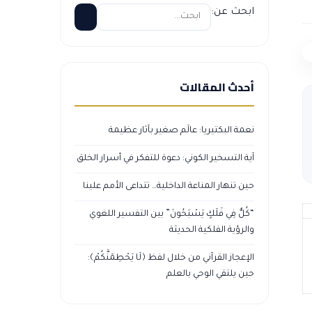
ابحث عن:
أحدث المقالات
نعمة البكتيريا: عالَم صغير بآثار عظيمة
آية التسخير الكوني: دعوة للتفكر في أسرار الخلق
حين تنهار المناعة الداخلية… تتداعى الأمم علينا
“كُلٌّ فِي فَلَكٍ يَسْبَحُونَ” بين التفسير اللغوي
والرؤية الفلكية الحديثة
الإعجاز القرآني من خلال لفظ ﴿لَا يَحْطِمَنَّكُمْ﴾:
حين يلتقي الوحي بالعلم