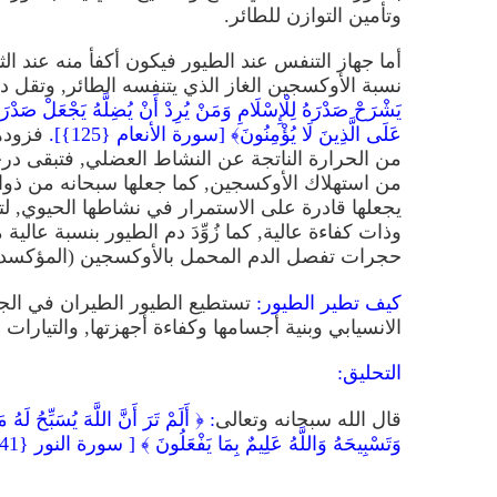
وتأمين التوازن للطائر.
أما جهاز التنفس عند الطيور فيكون أكفأ منه عند ال
نسبة الأوكسجين الغاز الذي يتنفسه الطائر, وتقل در
يَشْرَحْ صَدْرَهُ لِلْإِسْلَامِ وَمَنْ يُرِدْ أَنْ يُضِلَّهُ يَجْعَلْ صَدْرَه
عَلَى الَّذِينَ لَا يُؤْمِنُونَ﴾ [سورة الأنعام {125}].
فزوده
من الحرارة الناتجة عن النشاط العضلي, فتبقى در
من استهلاك الأوكسجين, كما جعلها سبحانه من ذوات
يجعلها قادرة على الاستمرار في نشاطها الحيوي, لت
وذات كفاءة عالية, كما زُوِّدَ دم الطيور بنسبة عالي
حجرات تفصل الدم المحمل بالأوكسجين (المؤكسد) ع
كيف تطير الطيور:
تستطيع الطيور الطيران في الجو 
الانسيابي وبنية أجسامها وكفاءة أجهزتها, والتيارا
التحليق:
قال الله سبحانه وتعالى
: ﴿ أَلَمْ تَرَ أَنَّ اللَّهَ يُسَبِّحُ ل
وَتَسْبِيحَهُ وَاللَّهُ عَلِيمٌ بِمَا يَفْعَلُونَ ﴾ [ سورة النور {41}].