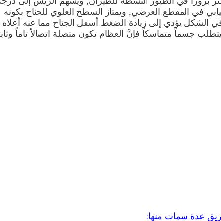
ثر بروزاً في الطيور النشطة للطيران,
ويسهم الريش إلى درجة
ابي في المقطع العرضي, ويمتاز السطح العلوي للجناح بكونه
 في الشكل يؤدي إلى زيادة الضغط أسفل الجناح مما عنه أعلاه
طلب جسماً متماسكاً فإنَّ العظام تكون متصلة اتصالاً تاماً وثابتاً
يق عدة سمات منها: