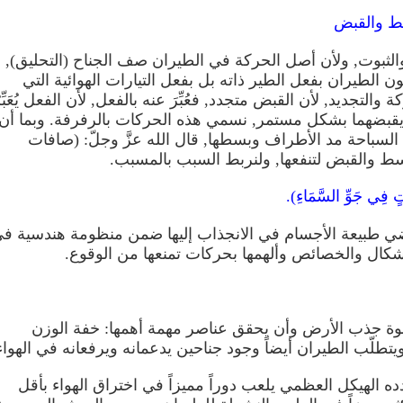
سط والقبض
والثبوت, ولأن أصل الحركة في الطيران صف الجناح (التحليق),
الطيران بفعل الطير ذاته بل بفعل التيارات الهوائية التي
والتجديد, لأن القبض متجدد, فعُبِّرَ عنه بالفعل, لأن الفعل يُعَبِّر
يقبضهما بشكل مستمر, نسمي هذه الحركات بالرفرفة. وبما أن
السباحة مد الأطراف وبسطها, قال الله عزَّ وجلّ: (صافات
 البسط والقبض لتنفعها, ولنربط السبب بالمسبب.
تٍ فِي جَوِّ السَّمَاءِ).
ي طبيعة الأجسام في الانجذاب إليها ضمن منظومة هندسية ف
لأشكال والخصائص وألهمها بحركات تمنعها من الوقوع.
قوة جذب الأرض وأن يحقق عناصر مهمة أهمها: خفة الوزن
تطلّب الطيران أيضاً وجود جناحين يدعمانه ويرفعانه في الهواء
ده الهيكل العظمي يلعب دوراً مميزاً في اختراق الهواء بأقل