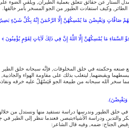
ل الستار عن حقائق تتعلق بعملية الطيران, ويلقي الضوء على
الطائر, وكيف استفادت الطيور من الجو المسخر بأمر خالقها.
َهُمْ صَافَّاتٍ وَيَقْبِضْنَ مَا يُمْسِكُهُنَّ إِلَّا الرَّحْمَنُ إِنَّهُ بِكُلِّ شَيْءٍ بَصِيرٌ
 السَّمَاءِ مَا يُمْسِكُهُنَّ إِلَّا اللَّهُ إِنَّ فِي ذَلِكَ لَآيَاتٍ لِقَوْمٍ يُؤْمِنُونَ ﴾
يع صنعه وحكمته في خلق المخلوقات, فإنَّه سبحانه خلق الطير
سطهما ويقبضهما, ليتغلب بذلك على مقاومة الهواء والجاذبية,
 سخر الله سبحانه من طبيعة الجو فَيَسْهُلُ عليه خرقه ونفاذه
َيَقْبِضْنَ).
ر في خلق الطيور وندرسها دراسة نستفيد منها ونستدل من خلاله
ر والتدبر, ودراسة الأشياء
بتبصر, فعندما ننظر إلى الطير في ج
 وقبض الجناح: ضمه, وفيه قال الشاعر: