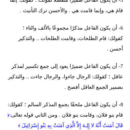
5- أن يكون الفاعل ضميراً منفصلاً لمؤنث ؛ كقولك: إنما
قامَ هي، وإنما قامت هي . والأحسن ترك التأنيث .
6- أن يكون الفاعل مذكرًا مجموعًا بالألف والتاء ؛
كقولك: قام الطلحات، وقامت الطلحات .. والتذكير
أحسن .
7- أن يكون الفاعل ضميرًا يعود إلى جمع تكسير لمذكر
عاقل ؛ كقولك: الرجال جاءوا، والرجال جاءت .. والتذكير
بضمير الجمع العاقل أفصح .
8- أن يكون الفاعل ملحقًا بجمع المذكر السالم ؛ كقولك:
قام بنو فلان، وقامت بنو فلان . ومن الثاني قوله تعالى
:﴿
قَالَ آمَنتُ أَنَّهُ لا إِلِـهَ إِلاَّ الَّذِي آمَنَتْ بِهِ بَنُو إِسْرَائِيلَ ﴾