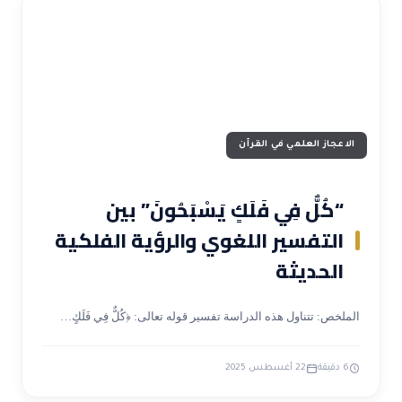
الاعجاز العلمي في القرآن
“كُلٌّ فِي فَلَكٍ يَسْبَحُونَ” بين
التفسير اللغوي والرؤية الفلكية
الحديثة
الملخص: تتناول هذه الدراسة تفسير قوله تعالى: ﴿كُلٌّ فِي فَلَكٍ…
6 دقيقة
22 أغسطس 2025