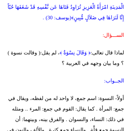
الْمَدِينَةِ امْرَأَةُ الْعَزِيزِ تُرَاوِدُ فَتَاهَا عَن نَّفْسِهِ قَدْ شَغَفَهَا حُبّاً
إِنَّا لَنَرَاهَا فِي ضَلاَلٍ مُّبِينٍ﴾(يوسف: 30) .
الســـؤال:
لماذا قال تعالى:
﴿ وَقَالَ نِسْوَةٌ ﴾
، لم يقل:( وقالت نسوة )
؟ وما بيان وجهه في العربية ؟
الجــواب:
أولاً- النسوة: اسم جمع، لا واحد له من لفظه، ويقال في
جمع: المرأة . كما يقال: القوم في جمع: المرء .. ومثله
في ذلك: النساء، والنسوان . والفرق بينه، وبينهما: أن
النسوة جمع قلَّة . والنساء جمع كثرة . والألف والنون في