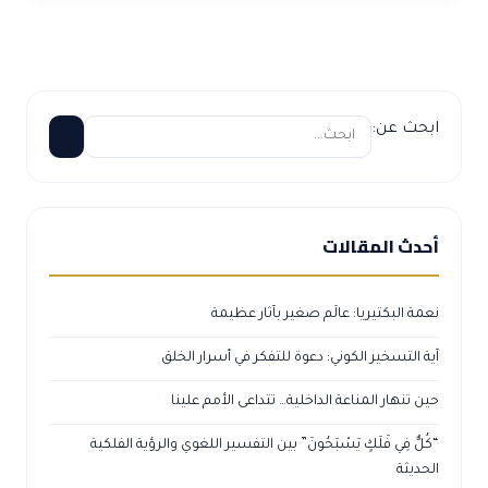
ابحث عن:
أحدث المقالات
نعمة البكتيريا: عالَم صغير بآثار عظيمة
آية التسخير الكوني: دعوة للتفكر في أسرار الخلق
حين تنهار المناعة الداخلية… تتداعى الأمم علينا
“كُلٌّ فِي فَلَكٍ يَسْبَحُونَ” بين التفسير اللغوي والرؤية الفلكية
الحديثة