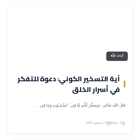
آيات الله
آية التسخير الكوني: دعوة للتفكر
في أسرار الخلق
قال الله تعالى: ﴿وَسَخَّرَ لَكُم مَّا فِي ٱلسَّمَـٰوَٰتِ وَمَا فِي…
3 دقيقة
9 سبتمبر 2025