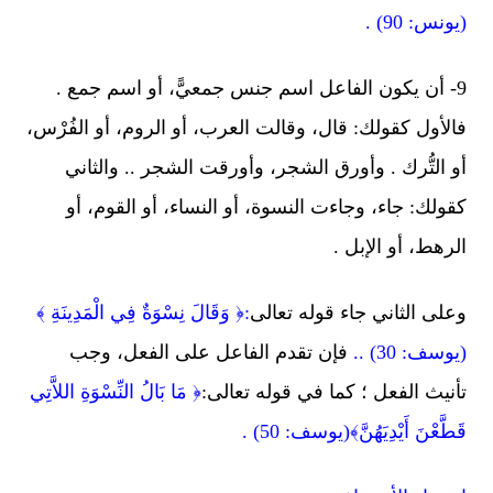
(يونس: 90) .
9- أن يكون الفاعل اسم جنس جمعيًّ، أو اسم جمع .
فالأول كقولك: قال، وقالت العرب، أو الروم، أو الفُرْس،
أو التُّرك . وأورق الشجر، وأورقت الشجر .. والثاني
كقولك: جاء، وجاءت النسوة، أو النساء، أو القوم، أو
الرهط، أو الإبل .
وعلى الثاني جاء قوله تعالى
:﴿ وَقَالَ نِسْوَةٌ فِي الْمَدِينَةِ ﴾
(يوسف: 30) ..
فإن تقدم الفاعل على الفعل، وجب
تأنيث الفعل ؛ كما في قوله تعالى:
﴿ مَا بَالُ النِّسْوَةِ اللاَّتِي
قَطَّعْنَ أَيْدِيَهُنَّ﴾(يوسف: 50) .