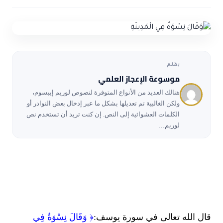
ضوابط و تأصيل الاعجاز
حول الاعجاز
الاعجاز التشريعي في القرآن
تواصل معنا
قصص للعبرة
حول السنة
مسلمين جدد
حول القراّن
مقالات اسلامية
بقلم
موسوعة الإعجاز العلمي
هنالك العديد من الأنواع المتوفرة لنصوص لوريم إيبسوم،
ولكن الغالبية تم تعديلها بشكل ما عبر إدخال بعض النوادر أو
الكلمات العشوائية إلى النص. إن كنت تريد أن تستخدم نص
لوريم…
قال الله تعالى في سورة يوسف:
﴿ وَقَالَ نِسْوَةٌ فِي