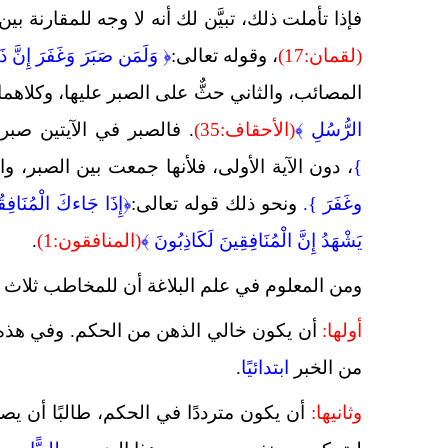
فإذا تأملت ذلك، تبيَّن لك أنه لا وجه للمقارنة بين
(لقمان:17)
، وقوله تعالى:
﴿
وَلَمَن صَبَرَ وَغَفَرَ إِنَّ ذَ
المصائب، والثاني حثٌّ على الصبر عليها، وكلاهما
الرُّسُلِ ﴾
(الأحقاف:35)
. فالصبر في الآيتين صبر وا
}
،
دون الآية الأولى، فلأنها جمعت بين الصبر، وال
وغَفَرَ }.
ونحو ذلك قوله تعالى:
﴿إِذَا جَاءكَ الْمُنَافِقُو
يَشْهَدُ إِنَّ الْمُنَافِقِينَ لَكَاذِبُونَ ﴾
(المنافقون:1)
.
ومن المعلوم في علم البلاغة أن للمخاطب ثلاث حالات
أولها:
أن يكون خالي الذهن من الحكم. وفي هذه الح
من الخبر
ابتدائيًا
.
وثانيها:
أن يكون مترددًا في الحكم، طالبًا أن يص