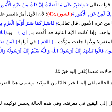
 قوله تعالى:
﴿
وَاصْبِرْ عَلَى مَا أَصَابَكَ إِنَّ ذَلِكَ مِنْ عَزْمِ الْأُمُورِ
لِكَ لَمِنْ عَزْمِ الْأُمُورِ ﴾
(الشورى:43)
؛ لأن الأول أمرٌ بالصبر عل
 من عزم الأمور.. قال تعالى:
﴿
فَاصْبِرْ كَمَا صَبَرَ أُوْلُوا الْعَزْمِ مِ
حد.. وإذا كانت الآية الثانية قد أكِّدت بـ
{ إن }
،
وبـ
{اللا
مغفرة؛ ولأنها جاءت مؤكَّدة بـ
{ اللام }
في أولها:
{ لَمَنْ صَبَ
نَ قَالُوا نَشْهَدُ إِنَّكَ لَرَسُولُ اللَّهِ وَاللَّهُ يَعْلَمُ إِنَّكَ لَرَسُولُهُ وَاللَّ
 عندما يُلقَى إليه خبرٌ مَّا:
الة يلقَى إليه الخبر خاليًا من التوكيد. ويسمى هذا الضر
ل إلى اليقين في معرفته. وفي هذه الحالة يحسن توكيده له