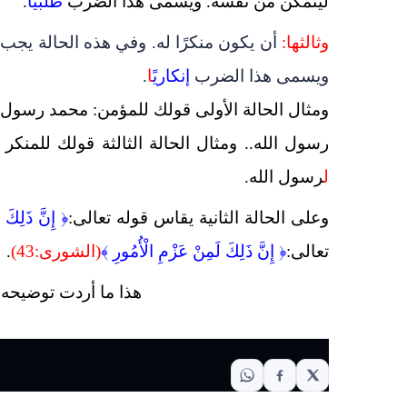
ليتمكن من نفسه. ويسمى هذا الضرب
طلبيًّا
.
وثالثها:
أن يكون منكرًا له. وفي هذه الحالة يجب أن
ويسمى هذا الضرب
إنكاريً
ا
.
ومثال الحالة الأولى قولك للمؤمن: محمد رسول الل
رسول الله.. ومثال الحالة الثالثة قولك للمنكر 
ل
رسول الله.
وعلى الحالة الثانية يقاس قوله تعالى:
﴿ إِنَّ ذَلِكَ 
تعالى:
﴿
إِنَّ ذَلِكَ لَمِنْ عَزْمِ الْأُمُورِ ﴾
(الشورى:43)
.
هذا ما أردت توضيحه و