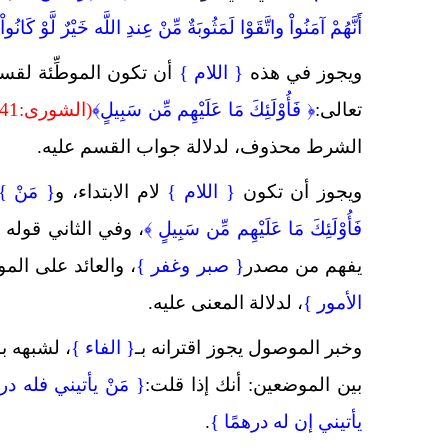
أَنَّهُمْ آمَنُواْ واتَّقَوْا لَمَثُوبَةٌ مِّنْ عِندِ اللَّه خَيْرٌ لَّوْ كَانُو
ويجوز في هذه
{ اللام }
أن تكون الموطِّئة لق
تعالى:
﴿ فَأُوْلَئِكَ مَا عَلَيْهِم مِّن سَبِيلٍ
﴾
(الشورى:41)
الشرط محذوف، لدلالة جواب القسم عليه.
ويجوز أن تكون
{ اللام }
لام الابتداء،
و
{ مَنْ 
فَأُوْلَئِكَ مَا عَلَيْهِم مِّن سَبِيلٍ
﴾
، وفي الثاني
قوله ت
يفهم من مصدر
{ صبر وغفر }
، والعائد على ال
الأمور }
، لدلالة المعنى عليه.
وخبر الموصول يجوز اقترانه بـ
{ الفاء }
، لشبهه ب
بين الموضعين: أنك إذا قلت:
{
مَنْ يأتيني فله د
يأتيني إن له درهمًا }
.