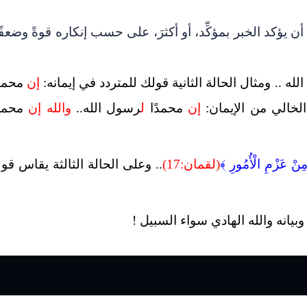
 يؤكد الخبر بمؤكِّد، أو أكثرَ، على حسب إنكاره قوةً وضعفًا
ه .. ومثال الحالة الثانية قولك للمتردد في إيمانه:
إن
محمدً
الخالي من الإيمان:
إن
محمدًا
ل
رسول الله..
والله
إن
محمدً
مِنْ عَزْمِ الْأُمُورِ ﴾
(لقمان:17)
.. وعلى الحالة الثالثة يقاس قول
بيانه والله الهادي سواء السبيل !