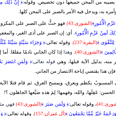
يصيبه من المحن جميعها دون تخصيص. وقوله:
﴿ إِنَّ ذَلِكَ مِ
وأمره به، ويدخل فيه الأمر بالصبر على المحن كلها.
عَزْمِ الْأُمُورِ﴾
(الشورى:43)
فهو حثٌّ على الصبر على المكروه
َلِكَ لَمِنْ عَزْمِ الْأُمُورِ﴾
. أي: إن الصبر على أذى الغير، والمغفر
لِلتَّقْوَى
﴾
(البقرة:237)
.
وقوله تعالى:
﴿
وَجَزَاء سَيِّئَةٍ سَيِّئَةٌ مِّثْلُ
َالِمِينَ ﴾
(الشورى:40)
.
وهذا
إذا كان الجاني نادمًا مقلعًا. أما إ
 منه، بدليل الآية قبلها، وهي
قوله تعالى:
﴿
وَلَمَنِ انتَصَرَ بَعْ
فإن هذا يقتضي إباحة الانتصار من الجاني.
المسبوبُ يكظم ويعرق، ويمسح العرق، ثم قام فتلا الآية:
الحسن: عَقِلَها، والله، وفهمها! لِمَ هذه ضيَّعها الجاهلون ؟!
ورى:41)
، وقوله تعالى:
﴿
وَلَمَن صَبَرَ ﴾
(الشورى:43)
فهي مث
وَرَحْمَةٌ خَيْرٌ مِّمَّا يَجْمَعُونَ
﴾
(آل عمران:157)
.
وقوله تعالى:
﴿
وَل