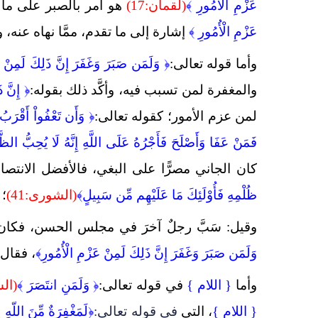
عَزْمِ الْأُمُورِ ﴾
(لقمان:17)
هو أمر بالصبر
على ما 
عَزْمِ الْأُمُورِ ﴾
إشارة إلى ما تقدم، ممَّا نهاه عنه، 
وأما قوله تعالى:
﴿
وَلَمَن صَبَرَ وَغَفَرَ إِنَّ ذَلِكَ لَمِنْ 
والمغفرة لمن تسبب فيه، وأكَّد ذلك بقوله:
﴿ إِنَّ ذ
لمن عزم الأمور؛ كقوله تعالى:
﴿
وَأَن تَعْفُواْ أَقْرَبُ 
فَمَنْ عَفَا وَأَصْلَحَ فَأَجْرُهُ عَلَى اللَّهِ إِنَّهُ لَا يُحِبُّ الظّ
كان الجاني مصرًّا على البغي، فالأفضل الانتصار
ظُلْمِهِ فَأُوْلَئِكَ مَا عَلَيْهِم مِّن سَبِيلٍ﴾
(الشورى:41)
؛ 
وقيل: سَبَّ رجلٌ آخرَ في مجلس الحسن، فكان 
وَلَمَن صَبَرَ وَغَفَرَ إِنَّ ذَلِكَ لَمِنْ عَزْمِ الْأُمُورِ﴾
، فقال 
وأما
{ اللام }
في قوله تعالى:
﴿
وَلَمَنِ انتَصَرَ ﴾
(الش
{ اللام }
، التي
في قوله تعالى:
﴿
لَمَغْفِرَةٌ مِّنَ اللّهِ 