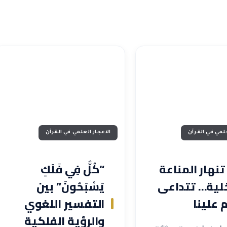
علمي في القرآن
الاعجاز العلمي في القرآن
تنهار المناعة
“كُلٌّ فِي فَلَكٍ
خلية… تتداعى
يَسْبَحُونَ” بين
 علينا
التفسير اللغوي
والرؤية الفلكية