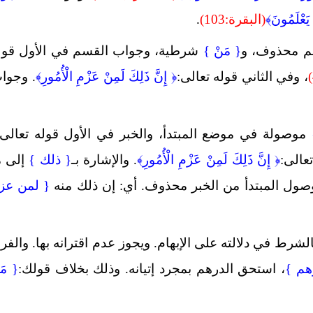
اْ يَعْلَمُونَ﴾
(البقرة:103)
.
سم محذوف، و
{ مَنْ }
شرطية، وجواب القسم في الأول قول
، وفي الثاني قوله تعالى:
﴿ إِنَّ ذَلِكَ لَمِنْ عَزْمِ الْأُمُورِ﴾
. وجوا
}
موصولة في موضع المبتدأ، والخبر في الأول قوله تعالى:
عالى:
﴿ إِنَّ ذَلِكَ لَمِنْ عَزْمِ الْأُمُورِ﴾
. والإشارة بـ
{ ذلك }
إلى م
موصول المبتدأ من الخبر محذوف. أي: إن ذلك منه
{ لمن عز
الشرط في دلالته على الإبهام. ويجوز عدم اقترانه بها. والفر
رهم }
، استحق الدرهم بمجرد إتيانه. وذلك بخلاف قولك:
{
مَ