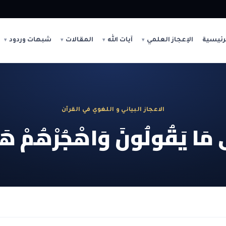
رئيسية
الإعجاز العلمي
آيات الله
المقالات
شبهات وردود
الاعجاز البياني و اللغوي في القرآن
ى مَا يَقُولُونَ وَاهْجُرْهُمْ هَج