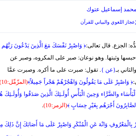
 محمد إسماعيل عتوك
عجاز اللغوي والبياني للقرآن
ه: الجزع. قال تعالى:
﴿
وَاصْبِرْ نَفْسَكَ مَعَ الَّذِينَ يَدْعُونَ رَبَّهُم
حبسها وثبتها
.
وهو نوعان: صبر على المكروه، وصبر عن
والثاني بـ
{عن }
. تقول: صبرت على ما أكره. وصبرت عمَّا
:
﴿
وَاصْبِرْ عَلَى مَا يَقُولُونَ وَاهْجُرْهُمْ هَجْراً جَمِيلاً﴾
(المزّمِّل:10)
بَأْسَاء والضَّرَّاء وَحِينَ الْبَأْسِ أُولَـئِكَ الَّذِينَ صَدَقُوا وَأُولَـئِكَ هُ
ى الصَّابِرُونَ أَجْرَهُم بِغَيْرِ حِسَابٍ ﴾
(الزمر:10)
.
ُرْ بِالْمَعْرُوفِ وَانْهَ عَنِ الْمُنْكَرِ
وَاصْبِرْ عَلَى مَا أَصَابَكَ إِنَّ ذَلِكَ مِ