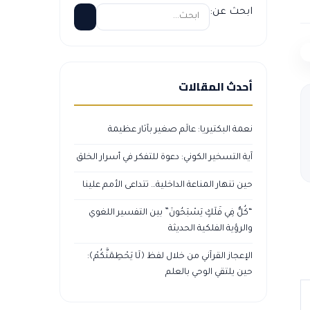
ابحث عن:
أحدث المقالات
نعمة البكتيريا: عالَم صغير بآثار عظيمة
آية التسخير الكوني: دعوة للتفكر في أسرار الخلق
حين تنهار المناعة الداخلية… تتداعى الأمم علينا
“كُلٌّ فِي فَلَكٍ يَسْبَحُونَ” بين التفسير اللغوي
والرؤية الفلكية الحديثة
الإعجاز القرآني من خلال لفظ ﴿لَا يَحْطِمَنَّكُمْ﴾:
حين يلتقي الوحي بالعلم