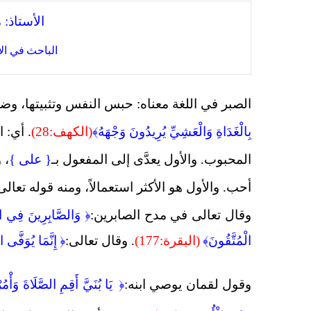
الأستاذ:
الباحث
في الإ
الصبر في اللغة معناه: حبس النفس وتثبيتها، وضدُّ
بِالْغَدَاةِ وَالْعَشِيِّ يُرِيدُونَ وَجْهَهُ﴾
(الكهف:28)
. أي: ا
المحبوب. والأول يعدَّى إلى المفعول بـ
{ على }
، 
أحب. والأول هو الأكثر استعمالاً، ومنه قوله تعالى
وقال تعالى في مدح الصابرين:
﴿ وَالصَّابِرِينَ فِي الْ
الْمُتَّقُونَ﴾
(البقرة:177)
.
وقال تعالى:
﴿
إِنَّمَا يُوَفَّ
وقول لقمان يوصي ابنه:
﴿
يَا بُنَيَّ أَقِمِ الصَّلَاةَ وَأْم