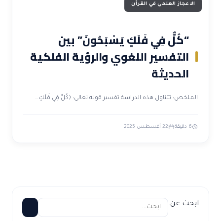
الاعجاز العلمي في القرآن
“كُلٌّ فِي فَلَكٍ يَسْبَحُونَ” بين
التفسير اللغوي والرؤية الفلكية
الحديثة
الملخص: تتناول هذه الدراسة تفسير قوله تعالى: ﴿كُلٌّ فِي فَلَكٍ…
6 دقيقة
22 أغسطس 2025
ابحث عن: