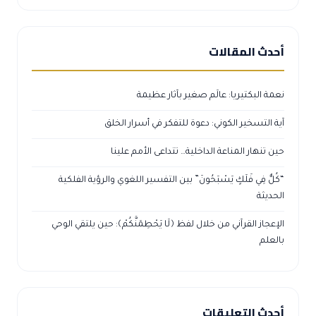
أحدث المقالات
نعمة البكتيريا: عالَم صغير بآثار عظيمة
آية التسخير الكوني: دعوة للتفكر في أسرار الخلق
حين تنهار المناعة الداخلية… تتداعى الأمم علينا
“كُلٌّ فِي فَلَكٍ يَسْبَحُونَ” بين التفسير اللغوي والرؤية الفلكية
الحديثة
الإعجاز القرآني من خلال لفظ ﴿لَا يَحْطِمَنَّكُمْ﴾: حين يلتقي الوحي
بالعلم
أحدث التعليقات