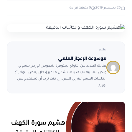
ضوابط و تأصيل الاعجاز
حول الاعجاز
الاعجاز التشريعي في القرآن
26 ديسمبر 2019
9 دقيقة قراءة
تواصل معنا
قصص للعبرة
حول السنة
مسلمين جدد
حول القراّن
مقالات اسلامية
بقلم
موسوعة الإعجاز العلمي
هنالك العديد من الأنواع المتوفرة لنصوص لوريم إيبسوم،
ولكن الغالبية تم تعديلها بشكل ما عبر إدخال بعض النوادر أو
الكلمات العشوائية إلى النص. إن كنت تريد أن تستخدم نص
لوريم…