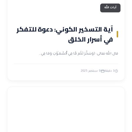
آيات الله
آية التسخير الكوني: دعوة للتفكر
في أسرار الخلق
قال الله تعالى: ﴿وَسَخَّرَ لَكُم مَّا فِي ٱلسَّمَـٰوَٰتِ وَمَا فِي…
3 دقيقة
9 سبتمبر 2025