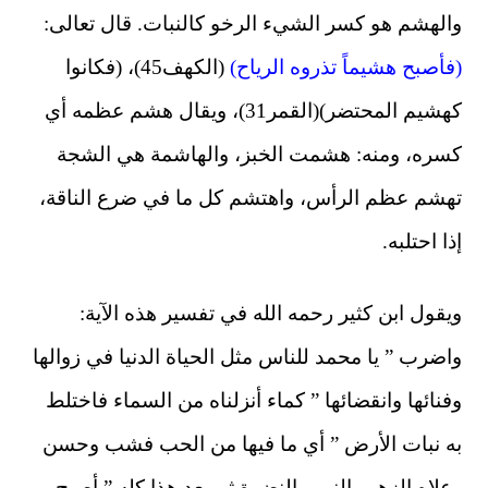
والهشم هو كسر الشيء الرخو كالنبات. قال تعالى:
(فأصبح هشيماً تذروه الرياح)
(الكهف45)، (فكانوا
كهشيم المحتضر)(القمر31)، ويقال هشم عظمه أي
كسره، ومنه: هشمت الخبز، والهاشمة هي الشجة
تهشم عظم الرأس، واهتشم كل ما في ضرع الناقة،
إذا احتلبه.
ويقول ابن كثير رحمه الله في تفسير هذه الآية:
واضرب ” يا محمد للناس مثل الحياة الدنيا في زوالها
وفنائها وانقضائها ” كماء أنزلناه من السماء فاختلط
به نبات الأرض ” أي ما فيها من الحب فشب وحسن
وعلاه الزهر والنور والنضرة ثم بعد هذا كله ” أصبح