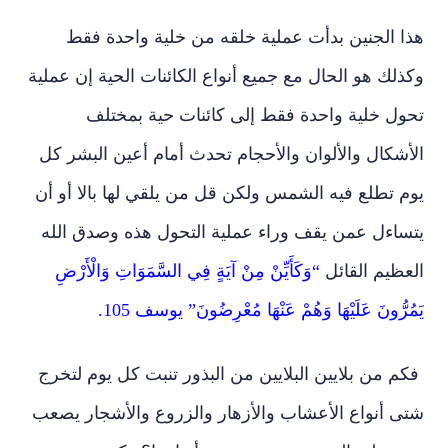
هذا الجنين بدأت عملية خلقه من خلية واحدة فقط
وكذلك هو الحال مع جميع أنواع الكائنات الحية إن عملية
تحول خلية واحدة فقط إلى كائنات حية بمختلف
الأشكال والألوان والأحجام تحدث أمام أعين البشر كل
يوم تطلع فيه الشمس ولكن قل من يلقي لها بالا أو أن
يتساءل عمن يقف وراء عملية التحول هذه وصدق الله
العظيم القائل
“وَكَأَيِّنْ مِنْ آيَةٍ فِي السَّمَوَاتِ وَالْأَرْضِ
يَمُرُّونَ عَلَيْهَا وَهُمْ عَنْهَا مُعْرِضُونَ” يوسف 105.
فكم من بلايين البلايين من البذور تنبت كل يوم لتخرج
شتى أنواع الأعشاب والأزهار والزروع والأشجار يصعب