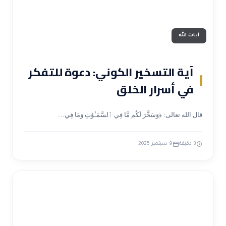
آيات الله
آية التسخير الكوني: دعوة للتفكر
في أسرار الخلق
قال الله تعالى: ﴿وَسَخَّرَ لَكُم مَّا فِي ٱلسَّمَـٰوَٰتِ وَمَا فِي…
3 دقيقة
9 سبتمبر 2025