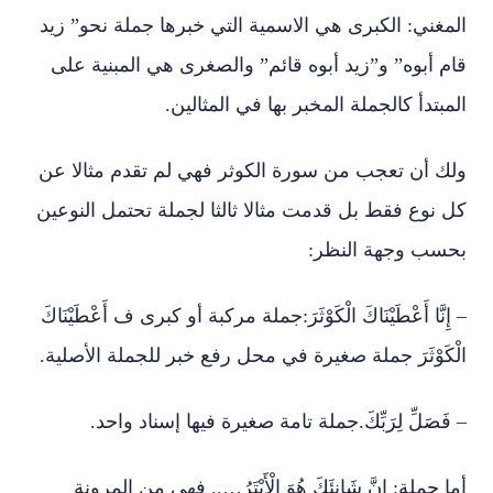
المغني: الكبرى هي الاسمية التي خبرها جملة نحو” زيد
قام أبوه” و”زيد أبوه قائم” والصغرى هي المبنية على
المبتدأ كالجملة المخبر بها في المثالين.
ولك أن تعجب من سورة الكوثر فهي لم تقدم مثالا عن
كل نوع فقط بل قدمت مثالا ثالثا لجملة تحتمل النوعين
بحسب وجهة النظر:
– إِنَّا أَعْطَيْنَاكَ الْكَوْثَرَ:جملة مركبة أو كبرى ف أَعْطَيْنَاكَ
الْكَوْثَرَ جملة صغيرة في محل رفع خبر للجملة الأصلية.
– فَصَلِّ لِرَبِّكَ.جملة تامة صغيرة فيها إسناد واحد.
أما جملة: إِنَّ شَانِئَكَ هُوَ الْأَبْتَرُ….. فهي من المرونة