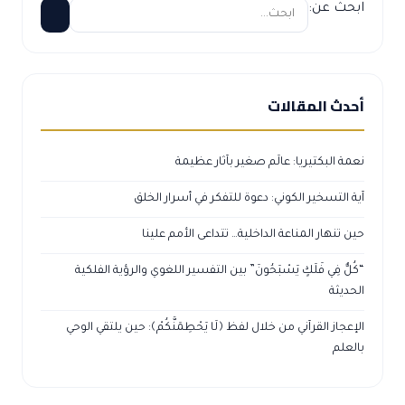
ابحث عن:
أحدث المقالات
نعمة البكتيريا: عالَم صغير بآثار عظيمة
آية التسخير الكوني: دعوة للتفكر في أسرار الخلق
حين تنهار المناعة الداخلية… تتداعى الأمم علينا
“كُلٌّ فِي فَلَكٍ يَسْبَحُونَ” بين التفسير اللغوي والرؤية الفلكية
الحديثة
الإعجاز القرآني من خلال لفظ ﴿لَا يَحْطِمَنَّكُمْ﴾: حين يلتقي الوحي
بالعلم