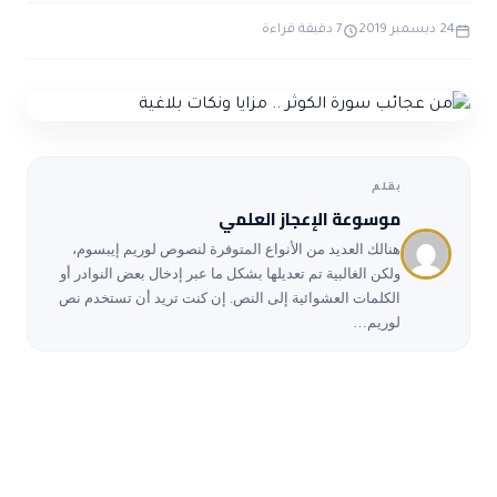
ضوابط و تأصيل الاعجاز
حول الاعجاز
الاعجاز التشريعي في القرآن
24 ديسمبر 2019
7 دقيقة قراءة
تواصل معنا
قصص للعبرة
حول السنة
مسلمين جدد
حول القراّن
مقالات اسلامية
بقلم
موسوعة الإعجاز العلمي
هنالك العديد من الأنواع المتوفرة لنصوص لوريم إيبسوم،
ولكن الغالبية تم تعديلها بشكل ما عبر إدخال بعض النوادر أو
الكلمات العشوائية إلى النص. إن كنت تريد أن تستخدم نص
لوريم…