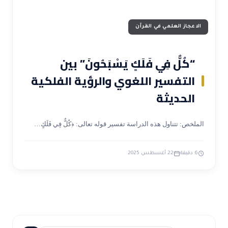
الاعجاز العلمي في القرآن
“كُلٌّ فِي فَلَكٍ يَسْبَحُونَ” بين
التفسير اللغوي والرؤية الفلكية
الحديثة
الملخص: تتناول هذه الدراسة تفسير قوله تعالى: ﴿كُلٌّ فِي فَلَكٍ…
6 دقيقة
22 أغسطس 2025