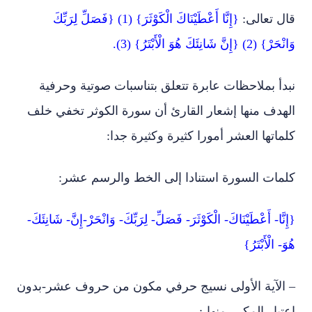
قال تعالى:
{إِنَّا أَعْطَيْنَاكَ الْكَوْثَرَ} (1) {فَصَلِّ لِرَبِّكَ
وَانْحَرْ} (2) {إِنَّ شَانِئَكَ هُوَ الْأَبْتَرُ} (3).
نبدأ بملاحظات عابرة تتعلق بتناسبات صوتية وحرفية
الهدف منها إشعار القارئ أن سورة الكوثر تخفي خلف
كلماتها العشر أمورا كثيرة وكثيرة جدا:
كلمات السورة استنادا إلى الخط والرسم عشر:
{إِنَّا- أَعْطَيْنَاكَ- الْكَوْثَرَ- فَصَلِّ- لِرَبِّكَ- وَانْحَرْ-إِنَّ- شَانِئَكَ-
هُوَ- الْأَبْتَرُ}
– الآية الأولى نسيج حرفي مكون من حروف عشر-بدون
اعتبار المكرر منها-: