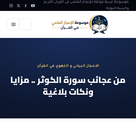
موسوعة عربية موثقة للإعجاز العلمي في القرآن الكريم
والسنة النبوية
الرئيسية
الإعجاز العلمي
الاعجاز البياني و اللغوي في القرآن
الاعجاز العلمي في علوم الأرض
آيات الله
من عجائب سورة الكوثر .. مزايا
الاعجاز الغيبي في القرآن
ونكات بلاغية
آيات الله في جسم الانسان
المقالات
الاعجاز في علوم الفلك والفضاء
آيات الله في خلق الحيوان
ابداعات اسلامية
شبهات وردود
الاعجاز العلمي في الكائنات الحية
آيات الله في خلق الكون
تأملات قرآنية
التطور والالحاد
المرئيات
الاعجاز البياني و اللغوي في القرآن
آيات الله في خلق النباتات
روائع الهدى النبوي
حول الاسلام
المؤلفون
الاعجاز العلمي علوم الطب و الحياة