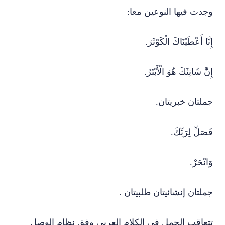
وجدت فيها النوعين معا:
إِنَّا أَعْطَيْنَاكَ الْكَوْثَرَ.
إِنَّ شَانِئَكَ هُوَ الْأَبْتَرُ.
جملتان خبريتان.
فَصَلِّ لِرَبِّكَ.
وَانْحَرْ.
جملتان إنشائيتان طلبيتان .
تتعاقب الجمل في الكلام العربي وفق نظام الوصل