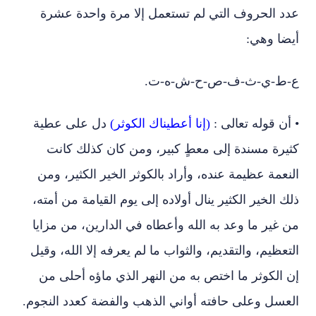
عدد الحروف التي لم تستعمل إلا مرة واحدة عشرة
أيضا وهي:
ع-ط-ي-ث-ف-ص-ح-ش-ه-ت.
• أن قوله تعالى :
(إنا أعطيناك الكوثر)
دل على عطية
كثيرة مسندة إلى معطٍ كبير، ومن كان كذلك كانت
النعمة عظيمة عنده، وأراد بالكوثر الخير الكثير، ومن
ذلك الخير الكثير ينال أولاده إلى يوم القيامة من أمته،
من غير ما وعد به الله وأعطاه في الدارين، من مزايا
التعظيم، والتقديم، والثواب ما لم يعرفه إلا الله، وقيل
إن الكوثر ما اختص به من النهر الذي ماؤه أحلى من
العسل وعلى حافته أواني الذهب والفضة كعدد النجوم.