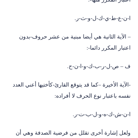
ا-ن-ع-ط-ي-ك-ل-و-ث-ر.
– الآية الثانية هي أيضا مبنية من عشر حروف-بدون
اعتبار المكرر دائما-:
ف – ص-ل-ر-ب-ك-و-ا-ن-ح.
-الآية الأخيرة –كما قد يتوقع القارئ-كأختيها أعني العدد
نفسه باعتبار نوع الحرف لا أفراده:
ا-ن-ش-ك-ه-و-ل-ب-ت-ر.
ولعل إشارة أخرى تقلل من فرضية الصدفة وهي أن