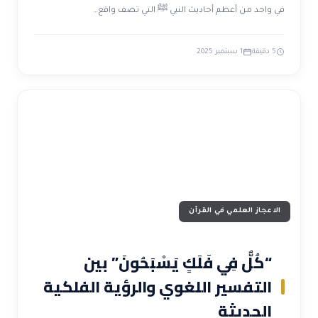
في واحد من أعظم أحاديث النبي ﷺ التي تصف واقع…
5 دقيقة
1 سبتمبر 2025
الاعجاز العلمي في القرآن
“كُلٌّ فِي فَلَكٍ يَسْبَحُونَ” بين
التفسير اللغوي والرؤية الفلكية
الحديثة