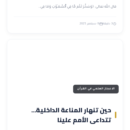
قال الله تعالى: ﴿وَسَخَّرَ لَكُم مَّا فِي ٱلسَّمَـٰوَٰتِ وَمَا فِي…
3 دقيقة
9 سبتمبر 2025
الاعجاز العلمي في القرآن
حين تنهار المناعة الداخلية…
تتداعى الأمم علينا