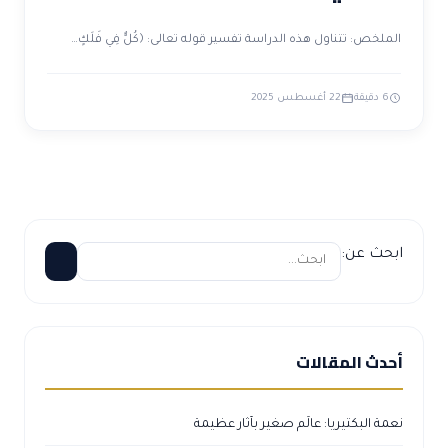
الملخص: تتناول هذه الدراسة تفسير قوله تعالى: ﴿كُلٌّ فِي فَلَكٍ…
6 دقيقة
22 أغسطس 2025
ابحث عن:
أحدث المقالات
نعمة البكتيريا: عالَم صغير بآثار عظيمة