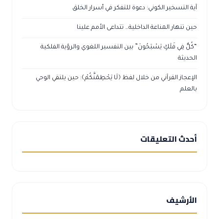
آية التسخير الكوني: دعوة للتفكر في أسرار الخلق
حين تنهار المناعة الداخلية… تتداعى الأمم علينا
“كُلٌّ فِي فَلَكٍ يَسْبَحُونَ” بين التفسير اللغوي والرؤية الفلكية
الحديثة
الإعجاز القرآني من خلال لفظ ﴿لَا يَحْطِمَنَّكُمْ﴾: حين يلتقي الوحي
بالعلم
أحدث التعليقات
الأرشيف