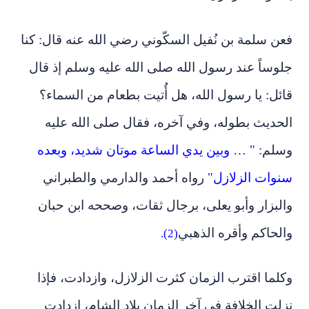
فعن سلمة بن نُفيل السكّوني رضي الله عنه قال: كنا
جلوساً عند رسول الله صلى الله عليه وسلم إذ قال
قائل: يا رسول الله، هل أُتيت بطعام من السماء؟
الحديث بطوله، وفي آخره، فقال صلى الله عليه
وسلم:
" … وبين يدي الساعة موتان شديد، وبعده
سنوات الزلازل"
رواه أحمد والدارمي والطبراني
والبزار وأبو يعلى، برجال ثقات، وصححه ابن حبان
والحاكم وأقره الذهبي
(2).
وكلما اقترب الزمان كثرت الزلازل، وازدادت، فإذا
نزلت الخلافة في آخر الزمان بلاد الشام، ازدادت